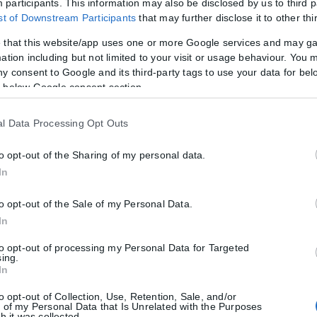
participants. This information may also be disclosed by us to third p
ist of Downstream Participants
that may further disclose it to other thi
 χρήση μάσκας από πελάτες καταστημάτων.
 that this website/app uses one or more Google services and may g
ση μάσκας από επιβάτες οχημάτων.
ation including but not limited to your visit or usage behaviour. You m
ny consent to Google and its third-party tags to use your data for bel
ήση μάσκας από εργαζόμενο και πελάτες καταστημάτων.
 below Google consent section.
χρήση μάσκας, από εργαζόμενους καταστημάτων.
l Data Processing Opt Outs
μη χρήση μάσκας από εργαζόμενους καταστήματος και 1 παράβαση τω
to opt-out of the Sharing of my personal data.
In
 μάσκας από πελάτες καταστημάτων.
to opt-out of the Sale of my Personal Data.
μάσκας από εργαζόμενους καταστημάτων.
In
to opt-out of processing my Personal Data for Targeted
 2020) έχουν βεβαιωθεί συνολικά
30.836
ομοειδείς παραβάσεις και 
sing.
In
κτρονικής φόρμας PLF (PassengerLocatorForm) από ταξιδιώτη. Απ
to opt-out of Collection, Use, Retention, Sale, and/or
.
 of my Personal Data that Is Unrelated with the Purposes
ία της δημόσιας υγείας.
h it was collected.