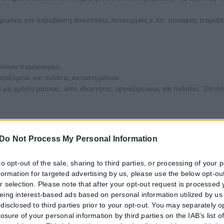
ώσεις για παραβίαση αναστολής λειτουργίας κ.λπ. συναφείς παραβάσ
 οίκον περιορισμού,
ργαζόμενο και πελάτες καταστημάτων.
α μη χρήση μάσκας, από ιδιοκτήτες, εργαζόμενους και πελάτες. Επιπ
00 ευρώ, για μη χρήση μάσκας, από ιδιοκτήτη, εργαζόμενους και πε
Do Not Process My Personal Information
to opt-out of the sale, sharing to third parties, or processing of your 
ργαζόμενους και πελάτη καταστημάτων,
nformation for targeted advertising by us, please use the below opt-out
τηση πινακίδας μέγιστου επιτρεπόμενου αριθμού ατόμων.
r selection. Please note that after your opt-out request is processed
μάσκας από πελάτες καταστημάτων.
eing interest-based ads based on personal information utilized by us
disclosed to third parties prior to your opt-out. You may separately o
άσκας από εργαζόμενους καταστημάτων. Επιπλέον, 1 παράβαση για 
losure of your personal information by third parties on the IAB’s list o