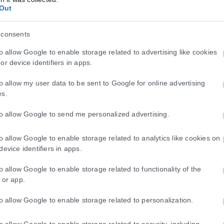
Out
 consents
to allow Google to enable storage related to advertising like cookies
or device identifiers in apps.
to allow my user data to be sent to Google for online advertising
es.
τητα ή διαβατήριο τα ταξίδια στο εξωτερικό
to allow Google to send me personalized advertising.
μικές ταυτότητες παύουν να ισχύουν ως ταξιδιωτικά έγγραφα για το 
to allow Google to enable storage related to analytics like cookies on
device identifiers in apps.
to allow Google to enable storage related to functionality of the
ιες για την κρατική αρωγή προς τους πυρόπ
 or app.
τις περιοχές που επλήγησαν από τις πρόσφατες πυρκαγιές, με τις αρμό
to allow Google to enable storage related to personalization.
to allow Google to enable storage related to security, including