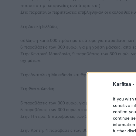
ποσοστό τ.μ. επιφανείας ανά άτομο κ.α.).
Στις παραπάνω περιπτώσεις επιβλήθηκαν οι ακόλουθες κυρ
Στη Δυτική Ελλάδα,
σύλληψη και 5.000 πρόστιμο σε άτομο για παραβίαση κατ’
6 παραβάσεις των 300 ευρώ, για μη χρήση μάσκας, από ε
Στην Κεντρική Μακεδονία, 9 παραβάσεις των 300 ευρώ, γι
οχημάτων.
Στην Ανατολική Μακεδονία και Θράκη, 8 παραβάσεις των 3
Karfitsa -
Στη Θεσσαλονίκη,
If you wish 
5 παραβάσεις των 300 ευρώ, για μη χρήση μάσκας, από ε
sensitive i
5 παραβάσεις των 300 ευρώ σε καταστήματα, για μη ανάρ
confirm you
Στην Ήπειρο, 5 παραβάσεις των 300 ευρώ, για μη χρήση 
continue se
information 
Στην Κρήτη, 4 παραβάσεις των 300 ευρώ, για μη χρήση μ
further disc