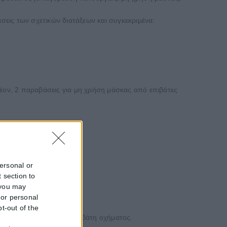
εις των σχετικών διατάξεων και συγκεκριμένα:
λέον, 2 παραβάσεις για μη χρήση μάσκας από επιβάτες
λάτες καταστημάτων.
personal or
 section to
 you may
 or personal
pt-out of the
μη χρήση μάσκας από επιβάτη οχήματος.
f