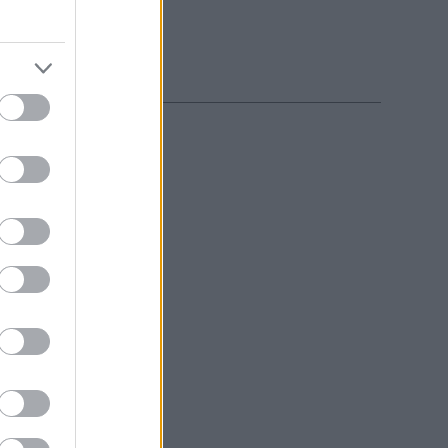
εξωτερικό, με...
ληκτους
διες αρχές...