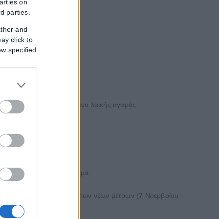
arties on
rd parties.
ather and
ay click to
ow specified
ν 300 ευρώ από εργαζόμενο λαϊκής αγοράς.
έχουν συλληφθεί
2.971
άτομα.
ό την έναρξη εφαρμογής των νέων μέτρων (7 Νοεμβρίου