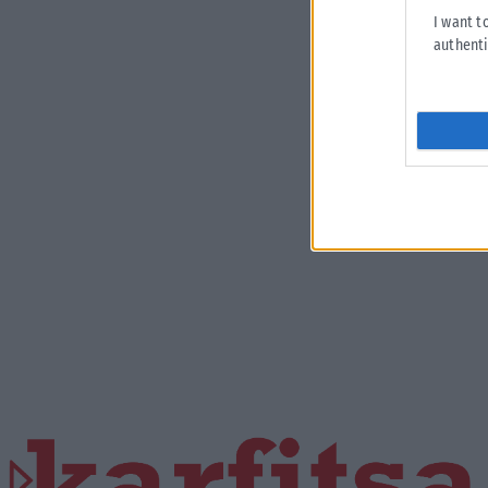
I want t
authenti
Η εταιρεία με την επωνυμία “POLITICAL MEDIA GROUP A.E.” και κατ’
επέκταση η ιστοσελίδα που κατέχει αυτή “www.karfitsa.gr”
συμμορφώνονται με τη Σύσταση (ΕΕ) 2018/334 της Επιτροπής της 1ης
Μαρτίου 2018 σχετικά με τα μέτρα για την αποτελεσματική αντιμετώπιση
του παράνομου περιεχομένου στο διαδίκτυο (L 63).