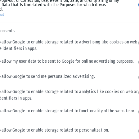
o opt-out of Collection, Use, Retention, Sale, and/or Sharing of my
ΕΛΛΆΔΑ
 Data that Is Unrelated with the Purposes for which it was
d.
ut
Υπουργείο Κλιματικής Κρίσης: Ενέργειες για την
κρατική αρωγή προς τους πυρόπληκτους
consents
Σε εξέλιξη βρίσκονται οι διαδικασίες κρατικής αρωγής για τις
περιοχές που επλήγησαν από τις πρόσφατες πυρκαγιές, με τις
o allow Google to enable storage related to advertising like cookies on web
αρμόδιες αρχές...
e identifiers in apps.
ΑΝΑΡΤΉΘΗΚΕ ΑΠΌ
KARFITSANEWS
02/08/2026
o allow my user data to be sent to Google for online advertising purposes.
o allow Google to send me personalized advertising.
o allow Google to enable storage related to analytics like cookies on web or
dentifiers in apps.
o allow Google to enable storage related to functionality of the website or
o allow Google to enable storage related to personalization.