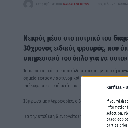
Αναρτήθηκε από
ΚΑΡΦΙΤΣΑ NEWS
05/11/2023
Κοινω
Νεκρός μέσα στο πατρικό του δια
30χρονος ειδικός φρουρός, που ό
υπηρεσιακό του όπλο για να αυτοκ
Το περιστατικό, που προκάλεσε σοκ στην τοπική κοιν
σημείο έφτασαν αστυνομικοί και ασθενοφόρο, το οπο
υπέκυψε στα τραύματά του του.
Karfitsa -
D
Σύμφωνα με πληροφορίες, ο 30χρονος ήταν παντρεμένο
If you wish t
information 
selection. P
Για την υπόθεση διενεργείται προανάκριση και έρευνα
based ads ba
parties prior