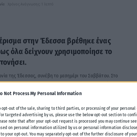
νία
Χρόνος Ανάγνωσης: 1 λεπτό
μέρισμα στην Έδεσσα βρέθηκε ένας
πως όλα δείχνουν χρησιμοποίησε το
τονήσει.
ωνία της Έδεσσας, συνέβη το μεσημέρι του Σαββάτου. Στο
ίο μετέφερε τον 30χρονο στο Νοσοκομείο Έδεσσας, όπου
o Not Process My Personal Information
ς και περίμενε το πρώτο του παιδί.
o opt-out of the sale, sharing to third parties, or processing of your personal
for targeted advertising by us, please use the below opt-out section to conf
lease note that after your opt-out request is processed you may continue see
.
sed on personal information utilized by us or personal information disclose
 to your opt-out. You may separately opt-out of the further disclosure of you