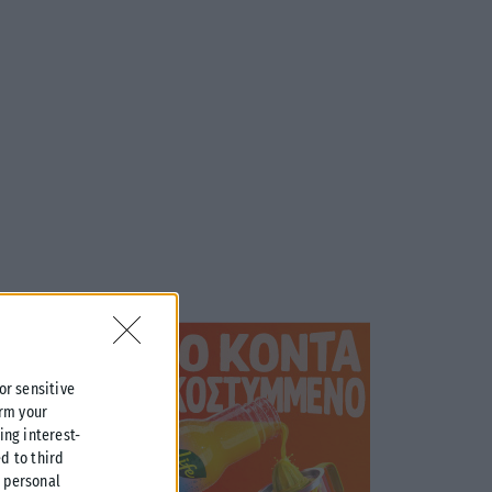
 or sensitive
irm your
ing interest-
d to third
r personal