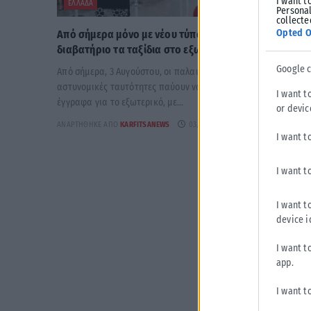
I want t
ΕΛΛΆΔΑ
Personal
collecte
Opted O
Από σήμερα μόνο με νέου τύπου ταυτότητα ή
διαβατήριο τα ταξίδια στο εξωτερικό
Google 
Από σήμερα, 3 Αυγούστου, οι παλαιού τύπου «μπλε»
αστυνομικές ταυτότητες παύουν να ισχύουν ως ταξιδιωτικά
I want t
έγγραφα για το εξωτερικό, με...
or devic
ΑΝΑΡΤΉΘΗΚΕ ΑΠΌ
KARFITSANEWS
03/08/2026
I want t
I want t
I want t
device i
I want t
app.
I want t