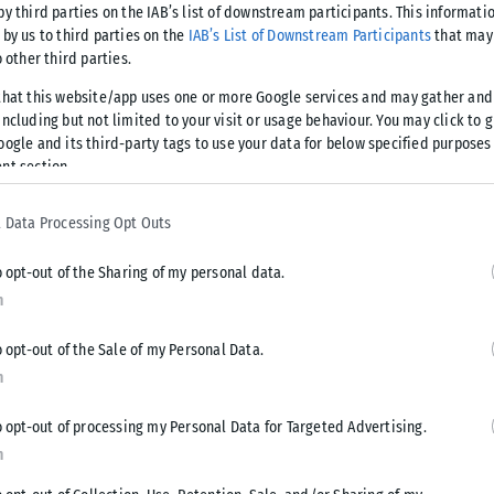
by third parties on the IAB’s list of downstream participants. This informati
 by us to third parties on the
IAB’s List of Downstream Participants
that may 
o other third parties.
that this website/app uses one or more Google services and may gather and
Tweet
Send
ncluding but not limited to your visit or usage behaviour. You may click to 
oogle and its third-party tags to use your data for below specified purposes
nt section.
 Data Processing Opt Outs
o opt-out of the Sharing of my personal data.
n
o opt-out of the Sale of my Personal Data.
n
o opt-out of processing my Personal Data for Targeted Advertising.
n