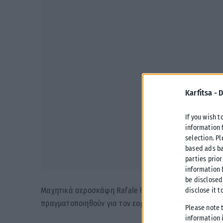
Karfitsa -
D
If you wish t
information 
selection. P
based ads ba
parties prior
information 
be disclosed
Μαχητικά αεροσκάφη Rafale θα συμμετέχουν στις διε
disclose it t
πραγματοποιηθούν για τον εορτασμό της 25ης Μαρτίου
Please note 
information i