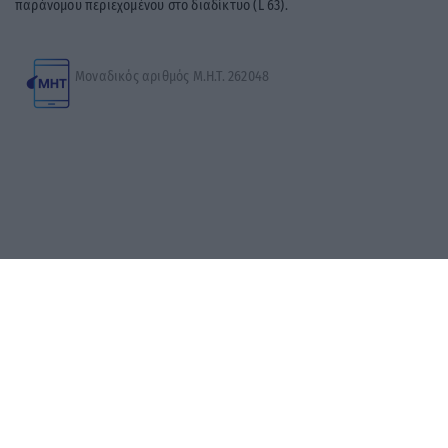
παράνομου περιεχομένου στο διαδίκτυο (L 63).
Μοναδικός αριθμός Μ.Η.Τ. 262048