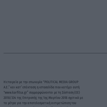
Η εταιρεία με την επωνυμία “POLITICAL MEDIA GROUP
A.E.” και κατ’ επέκταση η ιστοσελίδα που κατέχει αυτή
“www.karfitsa.gr” συμμορφώνονται με τη Σύσταση (ΕΕ)
2018/334 της Επιτροπής της 1ης Μαρτίου 2018 σχετικά με
τα μέτρα για την αποτελεσματική αντιμετώπιση του