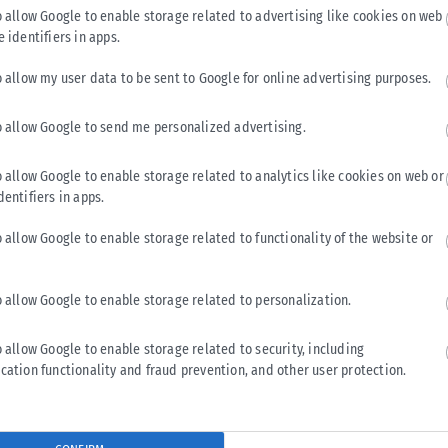
o allow Google to enable storage related to advertising like cookies on web
e identifiers in apps.
o allow my user data to be sent to Google for online advertising purposes.
ΕΛΛΆΔΑ
o allow Google to send me personalized advertising.
Υπουργείο Κλιματικής Κρίσης: Ενέργειες για την
κρατική αρωγή προς τους πυρόπληκτους
o allow Google to enable storage related to analytics like cookies on web or
Σε εξέλιξη βρίσκονται οι διαδικασίες κρατικής αρωγής για τις
dentifiers in apps.
περιοχές που επλήγησαν από τις πρόσφατες πυρκαγιές, με τις
αρμόδιες αρχές...
o allow Google to enable storage related to functionality of the website or
ΑΝΑΡΤΉΘΗΚΕ ΑΠΌ
KARFITSANEWS
02/08/2026
o allow Google to enable storage related to personalization.
o allow Google to enable storage related to security, including
cation functionality and fraud prevention, and other user protection.