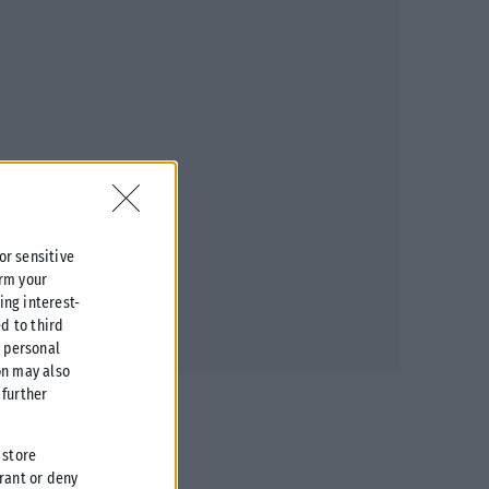
 or sensitive
irm your
ing interest-
d to third
r personal
on may also
further
 store
grant or deny