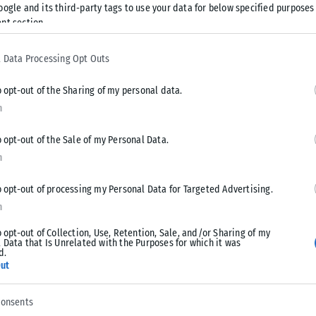
oogle and its third-party tags to use your data for below specified purposes
δοκιμαστικές διελεύσεις αεροσκαφών της Πολεμικής
nt section.
έρει το ant1news.gr. Στις δοκιμαστικές διελεύσεις, στο
 δύο μαχητικά αεροσκάφη Rafale, ένα Mirage 2000, δύο F-16
 Data Processing Opt Outs
o opt-out of the Sharing of my personal data.
n
Tweet
Send
o opt-out of the Sale of my Personal Data.
n
o opt-out of processing my Personal Data for Targeted Advertising.
n
o opt-out of Collection, Use, Retention, Sale, and/or Sharing of my
 Data that Is Unrelated with the Purposes for which it was
d.
ut
consents