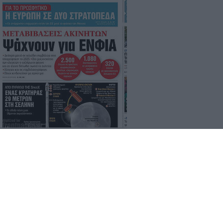
Τα
πρωτοσέλιδα
των
εφημερίδων
Ταυτότητα
Επικοινωνία & Διαφήμιση
Όροι Χρήσης – Πολιτική Απορρήτου