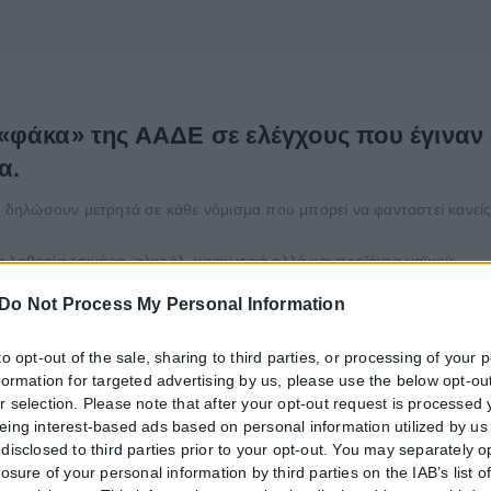
φάκα» της ΑΑΔΕ σε ελέγχους που έγιναν 
α.
ηλώσουν μετρητά σε κάθε νόμισμα που μπορεί να φανταστεί κανείς. 
 λαθραία τσιγάρα, αλκοόλ, ναρκωτικά αλλά και προϊόντα μαϊμού.
Do Not Process My Personal Information
ητης Αρχής Δημοσίων Εσόδων, τα Τελωνεία συνεχίζουν την διενέργει
to opt-out of the sale, sharing to third parties, or processing of your 
 παράνομης διακίνησης ρευστών διαθεσίμων, καπνικών προϊόντων, α
nformation for targeted advertising by us, please use the below opt-out
r selection. Please note that after your opt-out request is processed
eing interest-based ads based on personal information utilized by us
disclosed to third parties prior to your opt-out. You may separately o
ν συνολικά πάνω από:
losure of your personal information by third parties on the IAB’s list o