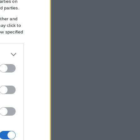
arties on
rd parties.
ather and
ay click to
ow specified