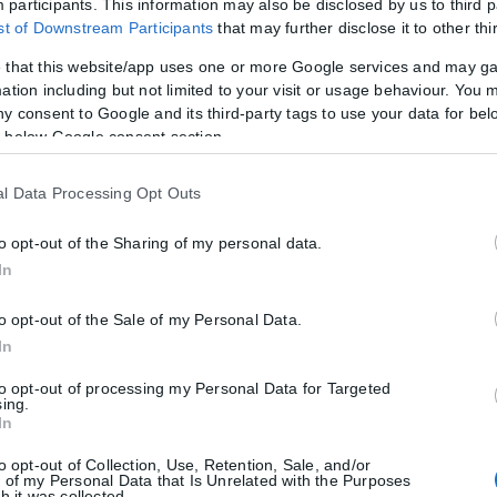
participants. This information may also be disclosed by us to third p
100 Ρούβλια Ρωσίας
ist of Downstream Participants
that may further disclose it to other thi
 that this website/app uses one or more Google services and may g
ation including but not limited to your visit or usage behaviour. You m
ny consent to Google and its third-party tags to use your data for bel
 below Google consent section.
ων
l Data Processing Opt Outs
to opt-out of the Sharing of my personal data.
In
to opt-out of the Sale of my Personal Data.
ί στο Τελωνείο, εντοπίστηκαν:
In
λ
to opt-out of processing my Personal Data for Targeted
sing.
In
ταντινούπολη
to opt-out of Collection, Use, Retention, Sale, and/or
η κατά την άφιξή του από Κωνσταντινούπολη
 of my Personal Data that Is Unrelated with the Purposes
h it was collected.