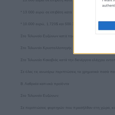
* 25.000 ευρώ σε επιβάτη κατά την άφιξη του από Τελ Αβ
authent
* 13.000 ευρώ σε επιβάτη κατά την άφιξη του από Κωνσ
* 10.000 ευρώ, 1.720$ και 500 Σέκελ σε επιβάτη κατά την
Στο Τελωνείο Ευζώνων κατά την διενέργεια συνεχιζόμενων
Στο Τελωνείο Κρυσταλλοπηγής κατά τη διενέργεια ελέγχου
Στο Τελωνείο Κακαβιάς κατά την διενέργεια ελέγχου εντο
Σε όλες τις ανωτέρω περιπτώσεις τα χρηματικά ποσά πο
Β. Λαθραία καπνικά προϊόντα
Στο Τελωνείο Ευζώνων:
Σε περιπτώσεις φορτηγών που προσήλθαν στη χώρα, κατ