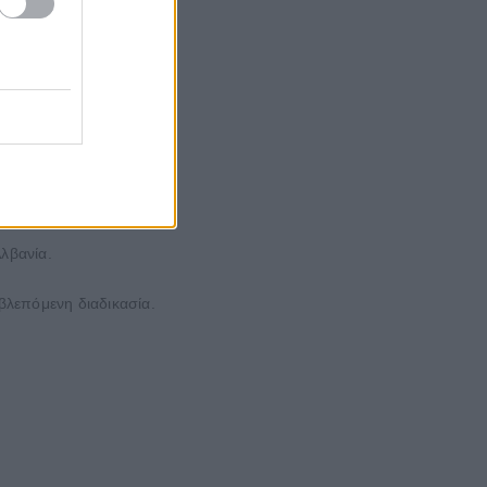
ν είσοδό τους στη χώρα.
ανία.
λβανία.
λεπόμενη διαδικασία.