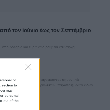
από τον Ιούνιο έως τον Σεπτέμβριο
Από δολάρια και ευρώ έως ρούβλια και ντιρχάμ.
α εκτεταμένων ελέγχων, καταγράφοντας σημαντικές
personal or
λκοολούχων προϊόντων, ναρκωτικών, παραποιημένων ειδών
 section to
 you may
 or personal
pt-out of the
f