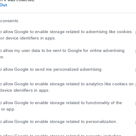
Out
άτη κατά την άφιξή του από Κωνσταντινούπολη
 consents
η
to allow Google to enable storage related to advertising like cookies
ίβ
or device identifiers in apps.
to allow my user data to be sent to Google for online advertising
πό Νέα Υόρκη
es.
ταντινούπολη
to allow Google to send me personalized advertising.
υ από Κωνσταντινούπολη
to allow Google to enable storage related to analytics like cookies on
device identifiers in apps.
υ από Κωνσταντινούπολη
to allow Google to enable storage related to functionality of the
τά την άφιξή του από Κωνσταντινούπολη
 or app.
to allow Google to enable storage related to personalization.
ίβ
to allow Google to enable storage related to security, including