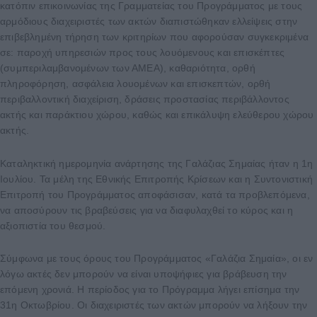
κατόπιν επικοινωνίας της Γραμματείας του Προγράμματος με τους
αρμόδιους διαχειριστές των ακτών διαπιστώθηκαν ελλείψεις στην
επιβεβλημένη τήρηση των κριτηρίων που αφορούσαν συγκεκριμένα
σε: παροχή υπηρεσιών προς τους λουόμενους και επισκέπτες
(συμπεριλαμβανομένων των ΑΜΕΑ), καθαριότητα, ορθή
πληροφόρηση, ασφάλεια λουομένων και επισκεπτών, ορθή
περιβαλλοντική διαχείριση, δράσεις προστασίας περιβάλλοντος
ακτής και παράκτιου χώρου, καθώς και επικάλυψη ελεύθερου χώρου
ακτής.
Καταληκτική ημερομηνία ανάρτησης της Γαλάζιας Σημαίας ήταν η 1η
Ιουλίου. Τα μέλη της Εθνικής Επιτροπής Κρίσεων και η Συντονιστική
Επιτροπή του Προγράμματος αποφάσισαν, κατά τα προβλεπόμενα,
να αποσύρουν τις βραβεύσεις για να διαφυλαχθεί το κύρος και η
αξιοπιστία του θεσμού.
Σύμφωνα με τους όρους του Προγράμματος «Γαλάζια Σημαία», οι εν
λόγω ακτές δεν μπορούν να είναι υποψήφιες για βράβευση την
επόμενη χρονιά. Η περίοδος για το Πρόγραμμα λήγει επίσημα την
31η Οκτωβρίου. Οι διαχειριστές των ακτών μπορούν να λήξουν την