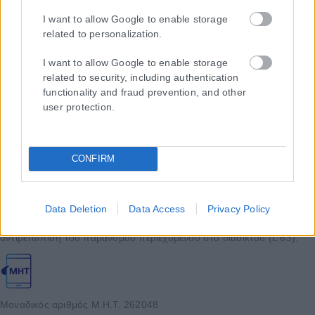
I want to allow Google to enable storage
related to personalization.
I want to allow Google to enable storage
related to security, including authentication
functionality and fraud prevention, and other
user protection.
CONFIRM
Η εταιρεία με την επωνυμία “POLITICAL MEDIA GROUP A.E.” και κατ’
επέκταση η ιστοσελίδα που κατέχει αυτή “www.karfitsa.gr”
συμμορφώνονται με τη Σύσταση (ΕΕ) 2018/334 της Επιτροπής της
Data Deletion
Data Access
Privacy Policy
1ης Μαρτίου 2018 σχετικά με τα μέτρα για την αποτελεσματική
αντιμετώπιση του παράνομου περιεχομένου στο διαδίκτυο (L 63).
Μοναδικός αριθμός Μ.Η.Τ. 262048