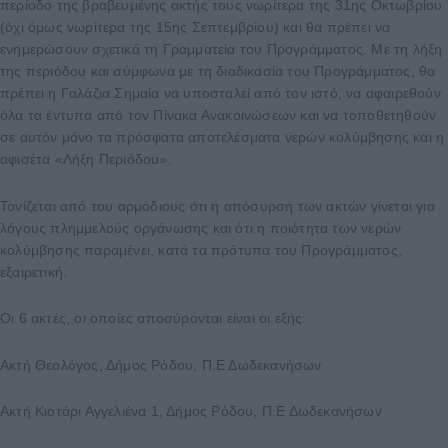
περίοδο της βραβευμένης ακτής τους νωρίτερα της 31ης Οκτωβρίου
(όχι όμως νωρίτερα της 15ης Σεπτεμβρίου) και θα πρέπει να
ενημερώσουν σχετικά τη Γραμματεία του Προγράμματος. Με τη λήξη
της περιόδου και σύμφωνα με τη διαδικασία του Προγράμματος, θα
πρέπει η Γαλάζια Σημαία να υποσταλεί από τον ιστό, να αφαιρεθούν
όλα τα έντυπα από τον Πίνακα Ανακοινώσεων και να τοποθετηθούν
σε αυτόν μόνο τα πρόσφατα αποτελέσματα νερών κολύμβησης και η
αφισέτα «Λήξη Περιόδου».
Τονίζεται από του αρμόδιους ότι η απόσυρση των ακτών γίνεται για
λόγους πλημμελούς οργάνωσης και ότι η ποιότητα των νερών
κολύμβησης παραμένει, κατά τα πρότυπα του Προγράμματος,
εξαιρετική.
Οι 6 ακτές, οι οποίες αποσύρονται είναι οι εξής:
Ακτή Θεολόγος, Δήμος Ρόδου, Π.Ε Δωδεκανήσων
Ακτή Κιοτάρι Αγγελιένα 1, Δήμος Ρόδου, Π.Ε Δωδεκανήσων