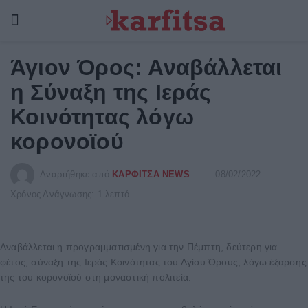
Άγιον Όρος: Αναβάλλεται
η Σύναξη της Ιεράς
Κοινότητας λόγω
κορονοϊού
Αναρτήθηκε από
ΚΑΡΦΙΤΣΑ NEWS
08/02/2022
Χρόνος Ανάγνωσης: 1 λεπτό
Αναβάλλεται η προγραμματισμένη για την Πέμπτη, δεύτερη για
φέτος, σύναξη της Ιεράς Κοινότητας του Αγίου Όρους, λόγω έξαρσης
της του κορονοϊού στη μοναστική πολιτεία.