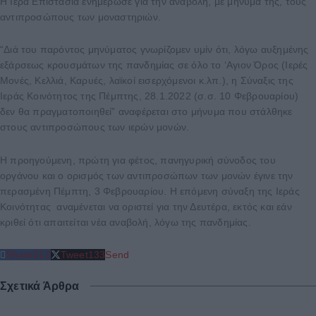
Η Ιερά Επιστασία ενημέρωσε για την αναβολή, με μήνυμά της, τους
αντιπροσώπους των μοναστηριών.
“Διά του παρόντος μηνύματος γνωρίζομεν υμίν ότι, λόγω αυξημένης
εξάρσεως κρουσμάτων της πανδημίας σε όλο το ‘Αγιον Όρος (Ιερές
Μονές, Κελλιά, Καρυές, λαϊκοί εισερχόμενοι κ.λπ.), η Σύναξις της
Ιεράς Κοινότητος της Πέμπτης, 28.1.2022 (σ.σ. 10 Φεβρουαρίου)
δεν θα πραγματοποιηθεί” αναφέρεται στο μήνυμα που στάλθηκε
στους αντιπροσώπους των ιερών μονών.
Η προηγούμενη, πρώτη για φέτος, πανηγυρική σύνοδος του
οργάνου και ο ορισμός των αντιπροσώπων των μονών έγινε την
περασμένη Πέμπτη, 3 Φεβρουαρίου. Η επόμενη σύναξη της Ιεράς
Κοινότητας αναμένεται να οριστεί για την Δευτέρα, εκτός και εάν
κριθεί ότι απαιτείται νέα αναβολή, λόγω της πανδημίας.
Share
212
Tweet
133
Send
Σχετικά Άρθρα