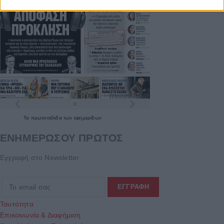
Τα
πρωτοσέλιδα
των
εφημερίδων
ΕΝΗΜΕΡΩΣΟΥ ΠΡΩΤΟΣ
Εγγραφή στο Newsletter
Ταυτότητα
Επικοινωνία & Διαφήμιση