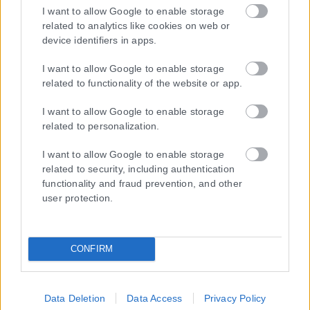
I want to allow Google to enable storage
Η εταιρεία με την επωνυμία “POLITICAL MEDIA GROUP A.E.” και κατ’
related to analytics like cookies on web or
επέκταση η ιστοσελίδα που κατέχει αυτή “www.karfitsa.gr”
device identifiers in apps.
συμμορφώνονται με τη Σύσταση (ΕΕ) 2018/334 της Επιτροπής της
1ης Μαρτίου 2018 σχετικά με τα μέτρα για την αποτελεσματική
I want to allow Google to enable storage
αντιμετώπιση του παράνομου περιεχομένου στο διαδίκτυο (L 63).
related to functionality of the website or app.
I want to allow Google to enable storage
related to personalization.
Μοναδικός αριθμός Μ.Η.Τ. 262048
I want to allow Google to enable storage
related to security, including authentication
ΤΑ ΠΡΩΤΟΣΕΛΙΔΑ ΣΗΜΕΡΑ
functionality and fraud prevention, and other
user protection.
CONFIRM
Data Deletion
Data Access
Privacy Policy