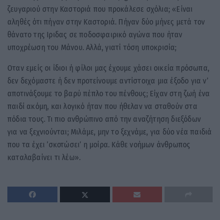
ζευγαριού στην Καστοριά που προκάλεσε σχόλια; «Είναι
αληθές ότι πήγαν στην Καστοριά. Πήγαν δύο μήνες μετά τον
θάνατο της Ιριδας σε ποδοσφαιρικό αγώνα που ήταν
υποχρέωση του Μάνου. Αλλά, γιατί τόση υποκρισία;
Οταν εμείς οι ίδιοι ή φίλοι μας έχουμε χάσει οικεία πρόσωπα,
δεν δεχόμαστε ή δεν προτείνουμε αντίστοιχα μια έξοδο για ν’
αποτινάξουμε το βαρύ πέπλο του πένθους; Είχαν στη ζωή ένα
παιδί ακόμη, και λογικό ήταν που ήθελαν να σταθούν στα
πόδια τους. Τι πιο ανθρώπινο από την αναζήτηση διεξόδων
για να ξεχνιούνται; Μιλάμε, μην το ξεχνάμε, για δύο νέα παιδιά
που τα έχει ’σκοτώσει’ η μοίρα. Κάθε νοήμων άνθρωπος
καταλαβαίνει τι λέω».