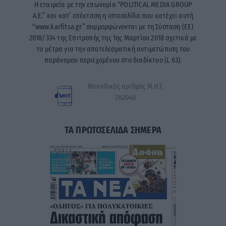
Η εταιρεία με την επωνυμία “POLITICAL MEDIA GROUP
A.E.” και κατ’ επέκταση η ιστοσελίδα που κατέχει αυτή
“www.karfitsa.gr” συμμορφώνονται με τη Σύσταση (ΕΕ)
2018/334 της Επιτροπής της 1ης Μαρτίου 2018 σχετικά με
τα μέτρα για την αποτελεσματική αντιμετώπιση του
παράνομου περιεχομένου στο διαδίκτυο (L 63).
Μοναδικός αριθμός Μ.Η.Τ.
262048
ΤΑ ΠΡΩΤΟΣΕΛΙΔΑ ΣΗΜΕΡΑ