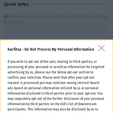
Σχετικά Άρθρα
Karfitsa -
Do Not Process My Personal Information
If you wish to opt-out of the sale, sharing to third parties, or
processing of your personal or sensitive information for targeted
advertising by us, please use the below opt-out section to
confirm your selection. Please note that after your opt-out
request is processed you may continue seeing interest-based
ΕΛΛΆΔΑ
ads based on personal information utilized by us or personal
information disclosed to third parties prior to your opt-out. You
Από σήμερα μόνο με νέου τύπου ταυτότητα ή διαβατήριο τα
may separately opt-out of the further disclosure of your personal
ταξίδια στο εξωτερικό
information by third parties on the IAB’s list of downstream
Από σήμερα, 3 Αυγούστου, οι παλαιού τύπου «μπλε» αστυνομικές
participants. This information may also be disclosed by us to
ταυτότητες παύουν να ισχύουν ως ταξιδιωτικά έγγραφα για το