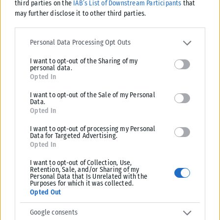
third parties on the
IAB’s List of Downstream Participants
that
εξωτερικό, με...
may further disclose it to other third parties.
ΑΝΑΡΤΉΘΗΚΕ ΑΠΌ
KARFITSANEWS
03/08/2026
Please note that this website/app uses one or more Google
services and may gather and store information including but not
Personal Data Processing Opt Outs
limited to your visit or usage behaviour. You may click to grant or
I want to opt-out of the Sharing of my
deny consent to Google and its third-party tags to use your data
personal data.
for below specified purposes in below Google consent section.
Opted In
I want to opt-out of the Sale of my Personal
Data.
Opted In
I want to opt-out of processing my Personal
Data for Targeted Advertising.
Opted In
I want to opt-out of Collection, Use,
Retention, Sale, and/or Sharing of my
Personal Data that Is Unrelated with the
ΕΛΛΆΔΑ
Purposes for which it was collected.
Opted Out
Υπουργείο Κλιματικής Κρίσης: Ενέργειες για την κρατική
αρωγή προς τους πυρόπληκτους
Google consents