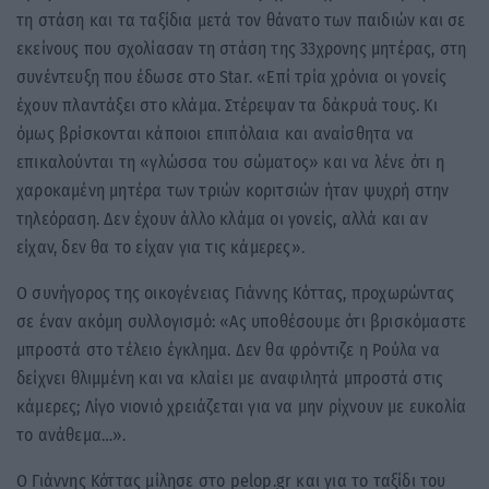
τη στάση και τα ταξίδια μετά τον θάνατο των παιδιών και σε
εκείνους που σχολίασαν τη στάση της 33χρονης μητέρας, στη
συνέντευξη που έδωσε στο Star. «Επί τρία χρόνια οι γονείς
έχουν πλαντάξει στο κλάμα. Στέρεψαν τα δάκρυά τους. Κι
όμως βρίσκονται κάποιοι επιπόλαια και αναίσθητα να
επικαλούνται τη «γλώσσα του σώματος» και να λένε ότι η
χαροκαμένη μητέρα των τριών κοριτσιών ήταν ψυχρή στην
τηλεόραση. Δεν έχουν άλλο κλάμα οι γονείς, αλλά και αν
είχαν, δεν θα το είχαν για τις κάμερες».
O συνήγορος της οικογένειας Γιάννης Κόττας, προχωρώντας
σε έναν ακόμη συλλογισμό: «Ας υποθέσουμε ότι βρισκόμαστε
μπροστά στο τέλειο έγκλημα. Δεν θα φρόντιζε η Ρούλα να
δείχνει θλιμμένη και να κλαίει με αναφιλητά μπροστά στις
κάμερες; Λίγο νιονιό χρειάζεται για να μην ρίχνουν με ευκολία
το ανάθεμα…».
Ο Γιάννης Κόττας μίλησε στο pelop.gr και για το ταξίδι του