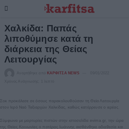
Χαλκίδα: Παπάς
λιποθύμησε κατά τη
διάρκεια της Θείας
Λειτουργίας
Αναρτήθηκε από
ΚΑΡΦΙΤΣΑ NEWS
09/01/2022
Χρόνος Ανάγνωσης: 1 λεπτό
Σοκ προκάλεσε σε όσους παρακολουθούσαν τη Θεία Λειτουργία
στον Ιερό Ναό Ταξιαρχών Χαλκίδας, καθώς κατέρρευσε ο ιερέας.
Σύμφωνα με μαρτυρίες πιστών στην ιστοσελίδα evima.gr, την ώρα
της Θείας Κοινωνίας ο πατέρας Ιωάννης αισθάνθηκε αδιαθεσία και