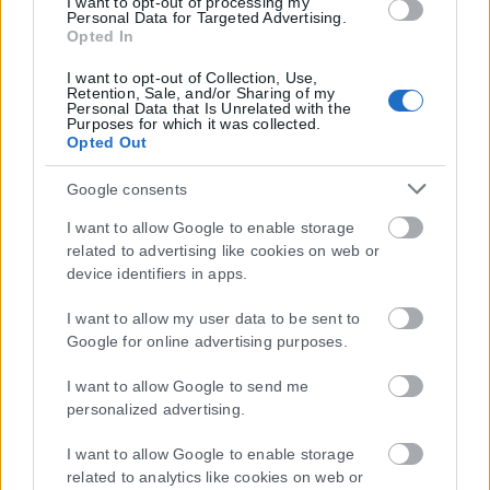
I want to opt-out of processing my
Personal Data for Targeted Advertising.
Opted In
I want to opt-out of Collection, Use,
Retention, Sale, and/or Sharing of my
Personal Data that Is Unrelated with the
Purposes for which it was collected.
Opted Out
Google consents
I want to allow Google to enable storage
related to advertising like cookies on web or
device identifiers in apps.
I want to allow my user data to be sent to
Google for online advertising purposes.
I want to allow Google to send me
Η εταιρεία με την επωνυμία “POLITICAL MEDIA GROUP A.E.” και κατ’
personalized advertising.
επέκταση η ιστοσελίδα που κατέχει αυτή “www.karfitsa.gr”
συμμορφώνονται με τη Σύσταση (ΕΕ) 2018/334 της Επιτροπής της
I want to allow Google to enable storage
1ης Μαρτίου 2018 σχετικά με τα μέτρα για την αποτελεσματική
related to analytics like cookies on web or