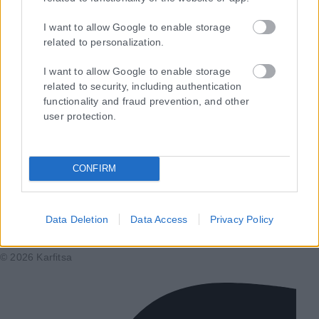
I want to allow Google to enable storage
related to personalization.
I want to allow Google to enable storage
related to security, including authentication
Τα
πρωτοσέλιδα
των
εφημερίδων
functionality and fraud prevention, and other
ΕΝΗΜΕΡΩΣΟΥ ΠΡΩΤΟΣ
user protection.
Εγγραφή στο Newsletter
CONFIRM
Ταυτότητα
Data Deletion
Data Access
Privacy Policy
Επικοινωνία & Διαφήμιση
Όροι Χρήσης – Πολιτική Απορρήτου
© 2026 Karfitsa