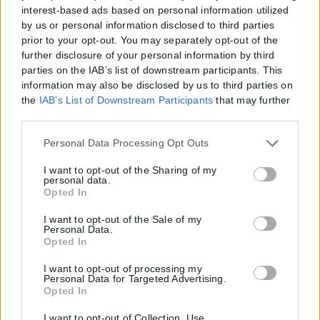
interest-based ads based on personal information utilized
by us or personal information disclosed to third parties
prior to your opt-out. You may separately opt-out of the
further disclosure of your personal information by third
parties on the IAB’s list of downstream participants. This
information may also be disclosed by us to third parties on
the
IAB’s List of Downstream Participants
that may further
disclose it to other third parties.
Please note that this website/app uses one or more Google
Personal Data Processing Opt Outs
services and may gather and store information including
but not limited to your visit or usage behaviour. You may
I want to opt-out of the Sharing of my
personal data.
click to grant or deny consent to Google and its third-party
Opted In
tags to use your data for below specified purposes in below
Google consent section.
I want to opt-out of the Sale of my
Personal Data.
Opted In
Η εταιρεία με την επωνυμία “POLITICAL MEDIA GROUP A.E.” και κατ’
I want to opt-out of processing my
επέκταση η ιστοσελίδα που κατέχει αυτή “www.karfitsa.gr”
Personal Data for Targeted Advertising.
συμμορφώνονται με τη Σύσταση (ΕΕ) 2018/334 της Επιτροπής της
Opted In
1ης Μαρτίου 2018 σχετικά με τα μέτρα για την αποτελεσματική
αντιμετώπιση του παράνομου περιεχομένου στο διαδίκτυο (L 63).
I want to opt-out of Collection, Use,