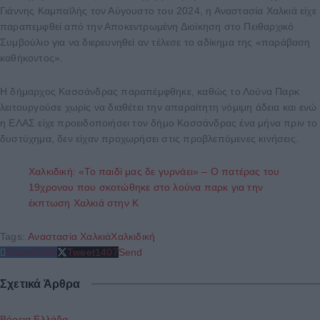
Γιάννης Καμπαϊλής τον Αύγουστο του 2024, η Αναστασία Χαλκιά είχε
παραπεμφθεί από την Αποκεντρωμένη Διοίκηση στο Πειθαρχικό
Συμβούλιο για να διερευνηθεί αν τέλεσε το αδίκημα της «παράβαση
καθήκοντος».
Η δήμαρχος Κασσάνδρας παραπέμφθηκε, καθώς το Λούνα Παρκ
λειτουργούσε χωρίς να διαθέτει την απαραίτητη νόμιμη άδεια και ενώ
η ΕΛΑΣ είχε προειδοποιήσει τον δήμο Κασσάνδρας ένα μήνα πριν το
δυστύχημα, δεν είχαν προχωρήσει στις προβλεπόμενες κινήσεις.
Χαλκιδική: «Το παιδί μας δε γυρνάει» – Ο πατέρας του
19χρονου που σκοτώθηκε στο λούνα παρκ για την
έκπτωση Χαλκιά στην Κ
Tags:
Αναστασία Χαλκιά
Χαλκιδική
Share
2252
Tweet
1407
Send
Σχετικά Άρθρα
Βόρεια Ελλάδα