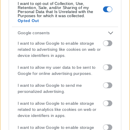
I want to opt-out of Collection, Use,
Retention, Sale, and/or Sharing of my
Personal Data that Is Unrelated with the
Purposes for which it was collected.
Opted Out
Google consents
I want to allow Google to enable storage
related to advertising like cookies on web or
device identifiers in apps.
I want to allow my user data to be sent to
Η εταιρεία με την επωνυμία “POLITICAL MEDIA GROUP A.E.” και κατ’
Google for online advertising purposes.
επέκταση η ιστοσελίδα που κατέχει αυτή “www.karfitsa.gr”
I want to allow Google to send me
συμμορφώνονται με τη Σύσταση (ΕΕ) 2018/334 της Επιτροπής της
personalized advertising.
1ης Μαρτίου 2018 σχετικά με τα μέτρα για την αποτελεσματική
αντιμετώπιση του παράνομου περιεχομένου στο διαδίκτυο (L 63).
I want to allow Google to enable storage
related to analytics like cookies on web or
device identifiers in apps.
Μοναδικός αριθμός Μ.Η.Τ. 262048
I want to allow Google to enable storage