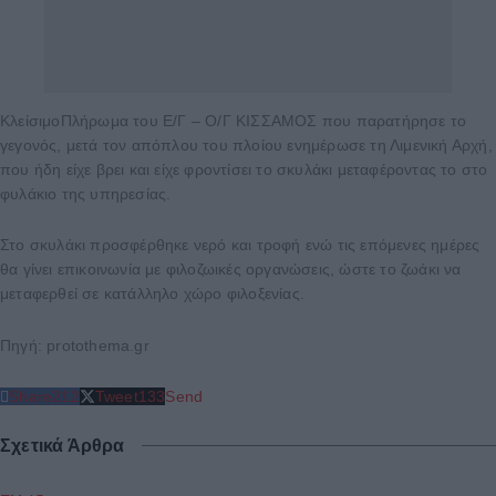
ΚλείσιμοΠλήρωμα του Ε/Γ – Ο/Γ ΚΙΣΣΑΜΟΣ που παρατήρησε το
γεγονός, μετά τον απόπλου του πλοίου ενημέρωσε τη Λιμενική Αρχή,
που ήδη είχε βρει και είχε φροντίσει το σκυλάκι μεταφέροντας το στο
φυλάκιο της υπηρεσίας.
Στο σκυλάκι προσφέρθηκε νερό και τροφή ενώ τις επόμενες ημέρες
θα γίνει επικοινωνία με φιλοζωικές οργανώσεις, ώστε το ζωάκι να
μεταφερθεί σε κατάλληλο χώρο φιλοξενίας.
Πηγή: protothema.gr
Share
212
Tweet
133
Send
Σχετικά Άρθρα