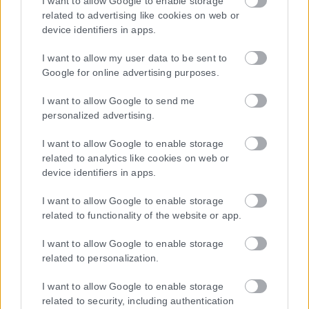
I want to allow Google to enable storage
related to advertising like cookies on web or
device identifiers in apps.
I want to allow my user data to be sent to
Google for online advertising purposes.
I want to allow Google to send me
personalized advertising.
Η εταιρεία με την επωνυμία “POLITICAL MEDIA GROUP A.E.” και κατ’
επέκταση η ιστοσελίδα που κατέχει αυτή “www.karfitsa.gr”
I want to allow Google to enable storage
συμμορφώνονται με τη Σύσταση (ΕΕ) 2018/334 της Επιτροπής της
related to analytics like cookies on web or
device identifiers in apps.
1ης Μαρτίου 2018 σχετικά με τα μέτρα για την αποτελεσματική
αντιμετώπιση του παράνομου περιεχομένου στο διαδίκτυο (L 63).
I want to allow Google to enable storage
related to functionality of the website or app.
I want to allow Google to enable storage
Μοναδικός αριθμός Μ.Η.Τ. 262048
related to personalization.
ΤΑ ΠΡΩΤΟΣΕΛΙΔΑ ΣΗΜΕΡΑ
I want to allow Google to enable storage
related to security, including authentication