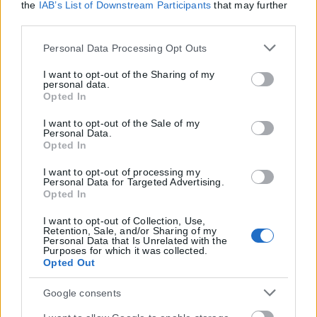
the
IAB’s List of Downstream Participants
that may further
disclose it to other third parties.
Please note that this website/app uses one or more Google
Personal Data Processing Opt Outs
services and may gather and store information including
but not limited to your visit or usage behaviour. You may
I want to opt-out of the Sharing of my
personal data.
click to grant or deny consent to Google and its third-party
Opted In
tags to use your data for below specified purposes in below
Google consent section.
I want to opt-out of the Sale of my
Personal Data.
Opted In
I want to opt-out of processing my
Personal Data for Targeted Advertising.
Opted In
I want to opt-out of Collection, Use,
Retention, Sale, and/or Sharing of my
Personal Data that Is Unrelated with the
Purposes for which it was collected.
Opted Out
Google consents