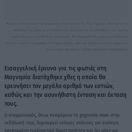
Μεγάλη αναζωπύρωση της πυρκαγιάς στην περιοχή της Νέας Αγχιάλου Μαγνησίας το
απόγευμα της Πέμπτης 27 Ιουλίου 2023. Στη μάχη για την κατάσβεση της φωτιάς
συμμετέχουν 5 πυροσβεστικά αεροσκάφη, 85 πυροσβεστικά οχήματα, 8 πεζοπόρα
τμήματα, δεκάδες υδροφόρες του Δήμου Βόλου, αλλά και πολλές ιδιωτικές, καθώς και
εκατοντάδες εθελοντές. (ΤΑΤΙΑΝΑ ΜΠΟΛΑΡΗ/EUROKINISSI)
Εισαγγελική έρευνα για τις φωτιές στη
Μαγνησία διατάχθηκε χθες η οποία θα
ερευνήσει τον μεγάλο αριθμό των εστιών,
καθώς και την ασυνήθιστη ένταση και έκταση
τους.
Ο συγχρονισμός, όπως αναφέρουν τα gegonota news στην
εκδήλωσή τους, δημιουργεί εύλογες υπόνοιες για σκόπιμη
οργανωμένη εγκληματική δραστηριότητα και όχι μόνο για