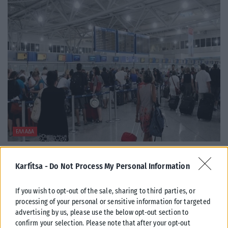
ΕΛΛΆΔΑ
Από σήμερα μόνο με νέου τύπου ταυτότητα ή διαβατήριο τα
ταξίδια στο εξωτερικό
Karfitsa -
Do Not Process My Personal Information
Από σήμερα, 3 Αυγούστου, οι παλαιού τύπου «μπλε» αστυνομικές
ταυτότητες παύουν να ισχύουν ως ταξιδιωτικά έγγραφα για το
If you wish to opt-out of the sale, sharing to third parties, or
εξωτερικό, με...
processing of your personal or sensitive information for targeted
advertising by us, please use the below opt-out section to
ΑΝΑΡΤΉΘΗΚΕ ΑΠΌ
KARFITSANEWS
03/08/2026
confirm your selection. Please note that after your opt-out