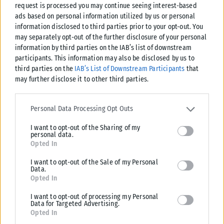
request is processed you may continue seeing interest-based
ads based on personal information utilized by us or personal
information disclosed to third parties prior to your opt-out. You
may separately opt-out of the further disclosure of your personal
information by third parties on the IAB’s list of downstream
participants. This information may also be disclosed by us to
third parties on the
IAB’s List of Downstream Participants
that
may further disclose it to other third parties.
Please note that this website/app uses one or more Google
services and may gather and store information including but not
Personal Data Processing Opt Outs
limited to your visit or usage behaviour. You may click to grant or
I want to opt-out of the Sharing of my
deny consent to Google and its third-party tags to use your data
personal data.
for below specified purposes in below Google consent section.
ΕΛΛΆΔΑ
Opted In
Υπουργείο Κλιματικής Κρίσης: Ενέργειες για την κρατική
I want to opt-out of the Sale of my Personal
Data.
αρωγή προς τους πυρόπληκτους
Opted In
Σε εξέλιξη βρίσκονται οι διαδικασίες κρατικής αρωγής για τις περιοχές
I want to opt-out of processing my Personal
που επλήγησαν από τις πρόσφατες πυρκαγιές, με τις αρμόδιες αρχές...
Data for Targeted Advertising.
Opted In
ΑΝΑΡΤΉΘΗΚΕ ΑΠΌ
KARFITSANEWS
02/08/2026