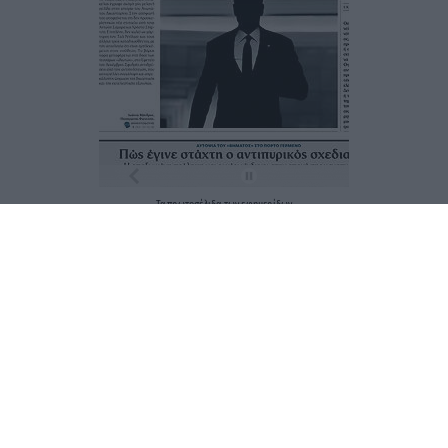
Τα
πρωτοσέλιδα
των
εφημερίδων
ΕΝΗΜΕΡΩΣΟΥ ΠΡΩΤΟΣ
Εγγραφή στο Newsletter
Ταυτότητα
Επικοινωνία & Διαφήμιση
Όροι Χρήσης – Πολιτική Απορρήτου
© 2026 Karfitsa