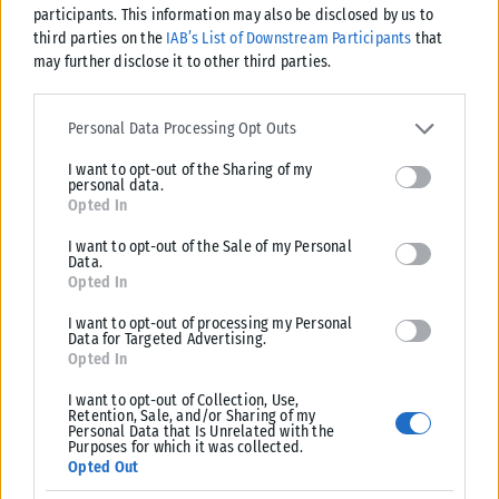
participants. This information may also be disclosed by us to
third parties on the
IAB’s List of Downstream Participants
that
may further disclose it to other third parties.
ΕΛΛΆΔΑ
Please note that this website/app uses one or more Google
Από σήμερα μόνο με νέου τύπου ταυτότητα ή διαβατήριο τα
services and may gather and store information including but not
Personal Data Processing Opt Outs
ταξίδια στο εξωτερικό
limited to your visit or usage behaviour. You may click to grant or
I want to opt-out of the Sharing of my
deny consent to Google and its third-party tags to use your data
Από σήμερα, 3 Αυγούστου, οι παλαιού τύπου «μπλε» αστυνομικές
personal data.
for below specified purposes in below Google consent section.
ταυτότητες παύουν να ισχύουν ως ταξιδιωτικά έγγραφα για το
Opted In
εξωτερικό, με...
I want to opt-out of the Sale of my Personal
ΑΝΑΡΤΉΘΗΚΕ ΑΠΌ
KARFITSANEWS
03/08/2026
Data.
Opted In
I want to opt-out of processing my Personal
Data for Targeted Advertising.
Opted In
I want to opt-out of Collection, Use,
Retention, Sale, and/or Sharing of my
Personal Data that Is Unrelated with the
Purposes for which it was collected.
Opted Out