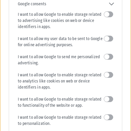
Google consents
I want to allow Google to enable storage related
to advertising like cookies on web or device
identifiers in apps.
ΕΛΛΆΔΑ
I want to allow my user data to be sent to Google
Υπουργείο Κλιματικής Κρίσης: Ενέργειες για την κρατική
for online advertising purposes.
αρωγή προς τους πυρόπληκτους
Σε εξέλιξη βρίσκονται οι διαδικασίες κρατικής αρωγής για τις περιοχές
I want to allow Google to send me personalized
που επλήγησαν από τις πρόσφατες πυρκαγιές, με τις αρμόδιες αρχές...
advertising.
ΑΝΑΡΤΉΘΗΚΕ ΑΠΌ
KARFITSANEWS
02/08/2026
I want to allow Google to enable storage related
to analytics like cookies on web or device
identifiers in apps.
I want to allow Google to enable storage related
to functionality of the website or app.
I want to allow Google to enable storage related
to personalization.