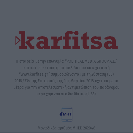
Η εταιρεία με την επωνυμία “POLITICAL MEDIA GROUP A.E.”
και κατ’ επέκταση η ιστοσελίδα που κατέχει αυτή
“www.karfitsa.gr” συμμορφώνονται με τη Σύσταση (ΕΕ)
2018/334 της Επιτροπής της 1ης Μαρτίου 2018 σχετικά με τα
μέτρα για την αποτελεσματική αντιμετώπιση του παράνομου
περιεχομένου στο διαδίκτυο (L 63).
Μοναδικός αριθμός Μ.Η.Τ. 262048