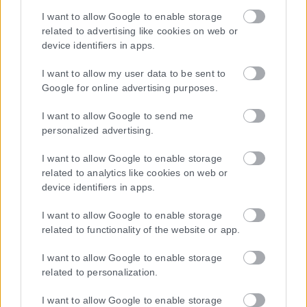
Η εταιρεία με την επωνυμία “POLITICAL MEDIA GROUP A.E.” και κατ’
επέκταση η ιστοσελίδα που κατέχει αυτή “www.karfitsa.gr”
I want to allow Google to enable storage
related to advertising like cookies on web or
συμμορφώνονται με τη Σύσταση (ΕΕ) 2018/334 της Επιτροπής της
device identifiers in apps.
1ης Μαρτίου 2018 σχετικά με τα μέτρα για την αποτελεσματική
αντιμετώπιση του παράνομου περιεχομένου στο διαδίκτυο (L 63).
I want to allow my user data to be sent to
Google for online advertising purposes.
I want to allow Google to send me
Μοναδικός αριθμός Μ.Η.Τ. 262048
personalized advertising.
ΤΑ ΠΡΩΤΟΣΕΛΙΔΑ ΣΗΜΕΡΑ
I want to allow Google to enable storage
related to analytics like cookies on web or
device identifiers in apps.
I want to allow Google to enable storage
related to functionality of the website or app.
I want to allow Google to enable storage
related to personalization.
I want to allow Google to enable storage