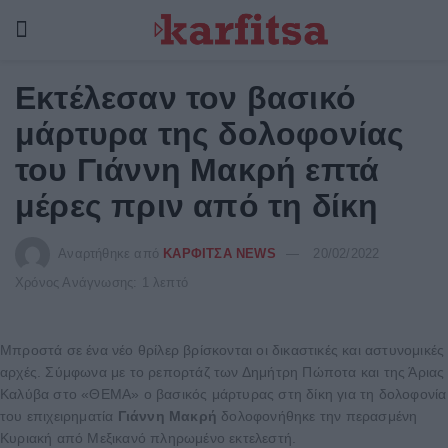
Εκτέλεσαν τον βασικό
μάρτυρα της δολοφονίας
του Γιάννη Μακρή επτά
μέρες πριν από τη δίκη
Αναρτήθηκε από
ΚΑΡΦΙΤΣΑ NEWS
20/02/2022
Χρόνος Ανάγνωσης: 1 λεπτό
Μπροστά σε ένα νέο θρίλερ βρίσκονται οι δικαστικές και αστυνομικές
αρχές. Σύμφωνα με το ρεπορτάζ των Δημήτρη Πώποτα και της Άριας
Καλύβα στο «ΘΕΜΑ» ο βασικός μάρτυρας στη δίκη για τη δολοφονία
του επιχειρηματία
Γιάννη Μακρή
δολοφονήθηκε την περασμένη
Κυριακή από Μεξικανό πληρωμένο εκτελεστή.