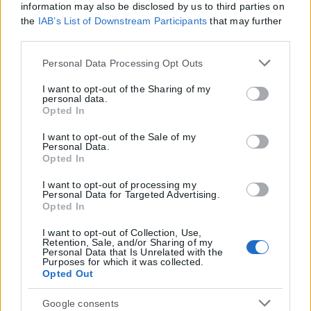
information may also be disclosed by us to third parties on
the
IAB’s List of Downstream Participants
that may further
disclose it to other third parties.
Please note that this website/app uses one or more Google
Personal Data Processing Opt Outs
services and may gather and store information including
but not limited to your visit or usage behaviour. You may
I want to opt-out of the Sharing of my
personal data.
click to grant or deny consent to Google and its third-party
Opted In
tags to use your data for below specified purposes in below
Google consent section.
I want to opt-out of the Sale of my
Personal Data.
Opted In
I want to opt-out of processing my
Personal Data for Targeted Advertising.
Opted In
I want to opt-out of Collection, Use,
Retention, Sale, and/or Sharing of my
Personal Data that Is Unrelated with the
Purposes for which it was collected.
Opted Out
Google consents