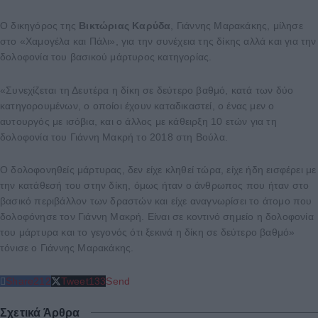
Ο δικηγόρος της
Βικτώριας Καρύδα
, Γιάννης Μαρακάκης, μίλησε
στο «Χαμογέλα και Πάλι», για την συνέχεια της δίκης αλλά και για την
δολοφονία του βασικού μάρτυρος κατηγορίας.
«Συνεχίζεται τη Δευτέρα η δίκη σε δεύτερο βαθμό, κατά των δύο
κατηγορουμένων, ο οποίοι έχουν καταδικαστεί, ο ένας μεν ο
αυτουργός με ισόβια, και ο άλλος με κάθειρξη 10 ετών για τη
δολοφονία του Γιάννη Μακρή το 2018 στη Βούλα.
Ο δολοφονηθείς μάρτυρας, δεν είχε κληθεί τώρα, είχε ήδη εισφέρει με
την κατάθεσή του στην δίκη, όμως ήταν ο άνθρωπος που ήταν στο
βασικό περιβάλλον των δραστών και είχε αναγνωρίσει το άτομο που
δολοφόνησε τον Γιάννη Μακρή. Είναι σε κοντινό σημείο η δολοφονία
του μάρτυρα και το γεγονός ότι ξεκινά η δίκη σε δεύτερο βαθμό»
τόνισε ο Γιάννης Μαρακάκης.
Share
212
Tweet
133
Send
Σχετικά Άρθρα