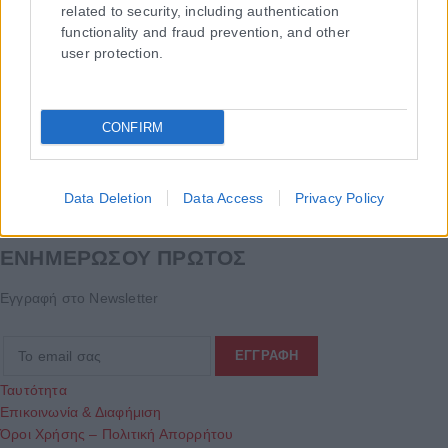
related to security, including authentication
functionality and fraud prevention, and other
user protection.
CONFIRM
Data Deletion
Data Access
Privacy Policy
Τα
πρωτοσέλιδα
των
εφημερίδων
ΕΝΗΜΕΡΩΣΟΥ ΠΡΩΤΟΣ
Εγγραφή στο Newsletter
Ταυτότητα
Επικοινωνία & Διαφήμιση
Όροι Χρήσης – Πολιτική Απορρήτου