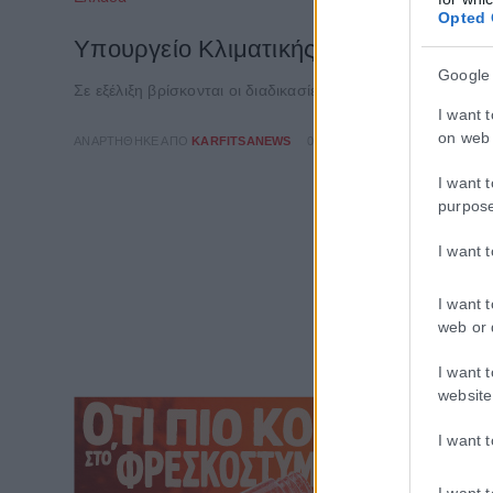
Opted 
Υπουργείο Κλιματικής Κρίσης: Ενέργε
Google
Σε εξέλιξη βρίσκονται οι διαδικασίες κρατικής αρωγής για 
I want 
on web 
ΑΝΑΡΤΉΘΗΚΕ ΑΠΌ
KARFITSANEWS
02/08/2026
I want 
purpos
I want 
I want 
web or 
I want 
website
I want 
I want 