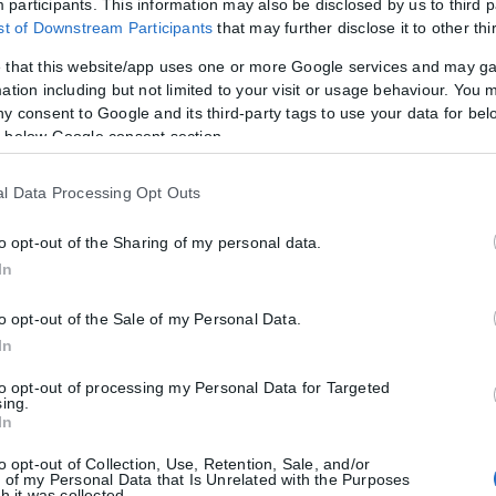
τά 4,4% σε σχέση με το 2022 (14.477 διαζύγια). Αναφορικά με τον τ
participants. This information may also be disclosed by us to third p
ist of Downstream Participants
that may further disclose it to other thi
12.214 συναινετικά (80,8%) και 2.044 κατ’ αντιδικία (13,5%), ενώ για
ν ομάδα ηλικιών 45- 49 ετών (20,1%), ενώ
 that this website/app uses one or more Google services and may g
ation including but not limited to your visit or usage behaviour. You m
 Το 66,1% των διαζυγίων που εκδόθηκαν πέρυσι αφορά σε γάμους που δ
ny consent to Google and its third-party tags to use your data for bel
 below Google consent section.
ως 2023, από 33,4 έως 2022, από 34,2 έως 2021, από 41,2 έως 2020 
l Data Processing Opt Outs
to opt-out of the Sharing of my personal data.
In
to opt-out of the Sale of my Personal Data.
In
τητα ή διαβατήριο τα ταξίδια στο εξωτερικό
to opt-out of processing my Personal Data for Targeted
sing.
μικές ταυτότητες παύουν να ισχύουν ως ταξιδιωτικά έγγραφα για το 
In
to opt-out of Collection, Use, Retention, Sale, and/or
 of my Personal Data that Is Unrelated with the Purposes
h it was collected.