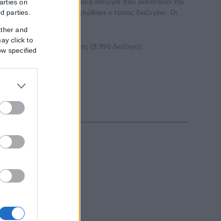
ύπο διαζυγίου, οκτώ στα δέκα διαζύγια που εκδόθηκαν την
arties on
rd parties.
 856 διαζύγια (5,7%) δεν δηλώθηκε ο τύπος διαζυγίου. Οι
ather and
ay click to
ιήρκησαν 10 και πλέον έτη (9.990 διαζύγια).
ow specified
και από 32,1 έως 2019.
εξωτερικό, με...