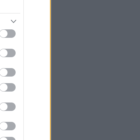
ληκτους
διες αρχές...