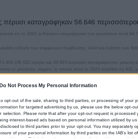
 πέρυσι καταγράφηκαν 56.646 περισσότεροι θ
ώνεται ότι το 2022 οι θάνατοι υπερτέρησαν των γεννήσεων κατά 64.7
 μεγάλη αύξηση των συμφώνων συμβίωσης, αλλά και αύξηση των δια
 71.455 (36.622 αγόρια και 34.833 κορίτσια) καταγράφοντας μείωση 
άνονται οι γεννήσεις νεκρών, οι οποίες κατά το 2023 ανήλθαν σε 432,
 γυναίκες) καταγράφοντας μείωση κατά 9% σε σχέση με το 2022 που ή
Do Not Process My Personal Information
υξάνοντας τον δείκτη βρεφικής θνησιμότητας (θάνατοι βρεφών ηλικία
to opt-out of the sale, sharing to third parties, or processing of your 
nformation for targeted advertising by us, please use the below opt-out
949 πολιτικοί), παρουσιάζοντας μεΟ αριθμό ίωσης κατά 6,9% σε σχέσ
r selection. Please note that after your opt-out request is processed
ύμφωνα συμβίωσης ανήλθαν σε 15.069, παρουσιάζοντας αύξηση 17,4%
eing interest-based ads based on personal information utilized by us
ωνα συμβίωσης μεταξύ ανδρών και 121 μεταξύ γυναικών.
disclosed to third parties prior to your opt-out. You may separately o
losure of your personal information by third parties on the IAB’s list o