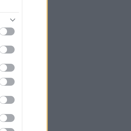
ληκτους
διες αρχές...