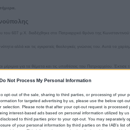
 σήμερα.
ινούπολης
ρίου του 607 μ.Χ. διαδέχθηκε στο Πατριαρχικό θρόνο της Κωνσταντιν
μνότητα αλλά και τις εγκρατείς θεολογικές γνώσεις του. Αυτά τα χαρί
ι μέριμνα για τα θέματα και τις υποθέσεις του Πατριαρχείου. Έκτισε 
ς στο κάτω μέρος του κτηρίου, εγκατέστησε την Πατριαρχική βιβλιο
Do Not Process My Personal Information
ου με σύνεση, ενώ αγωνίσθηκε και κατά των αιρετικών.
to opt-out of the sale, sharing to third parties, or processing of your 
τηκε στις 22 του ιδίου μηνός.
nformation for targeted advertising by us, please use the below opt-out
r selection. Please note that after your opt-out request is processed
eing interest-based ads based on personal information utilized by us
disclosed to third parties prior to your opt-out. You may separately o
losure of your personal information by third parties on the IAB’s list o