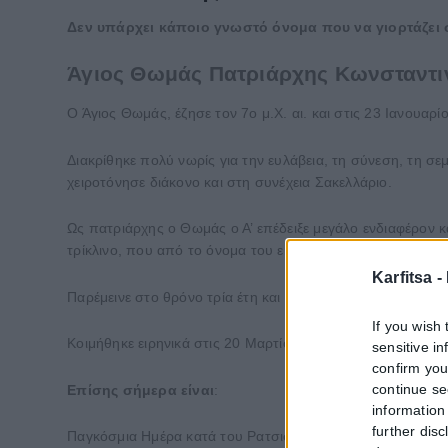
Δεν υπάρχει κάποιο γνωστό όνομα που να γιορτάζει
Άγιος Θωμάς Πατριάρχης Κωνσταντ
Ο Άγιος Θωμάς, έζησε τον 7ο μ.Χ. αι. και στις 23 Ιανουα
Διακρίθηκε πολύ νωρίς για την ευλάβεια, τη σύνεση, τη σε
χειροτόνησε διάκονο και στη συνέχεια Σακελλάριο.
Ως πατριάρχης ο Θωμάς ο Α’ επέδειξε μεγάλο ενδιαφέρον κα
τρίκλινο, που από το όνομα του εκλήθη «Θωμαΐτης». Επίση
Karfitsa -
Παρέμεινε στο θρόνο τρία έτη και καθοδήγησε το ποίμνιό τ
If you wish 
Κοιμήθηκε ειρηνικά στις 20 Μαρτίου του 610 μ.Χ. και κηδεύ
sensitive i
confirm you
continue se
Επίσης σήμερα είναι
:
information 
further disc
Παγκόσμια Ημέρα κατά του Ρατσισμού,