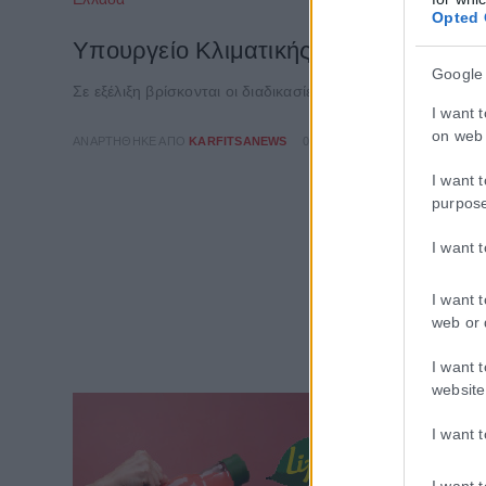
Opted 
Υπουργείο Κλιματικής Κρίσης: Ενέργε
Google
Σε εξέλιξη βρίσκονται οι διαδικασίες κρατικής αρωγής για 
I want 
on web 
ΑΝΑΡΤΉΘΗΚΕ ΑΠΌ
KARFITSANEWS
02/08/2026
I want 
purpos
I want 
I want 
web or 
I want 
website
I want 
I want 