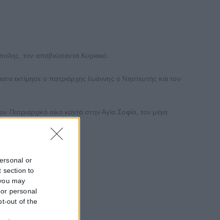
ούπολης, τον αποβιώσαντα Κυριακό.
σματα εκτίμησε ο πατριάρχης Ιωάννης ο Νηστευτής και τον
τον Πατριαρχικό οίκο κοντά στην Αγία Σοφία, τον μέγα
θήκη.
personal or
 section to
 you may
 or personal
pt-out of the
f