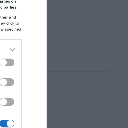
arties on
rd parties.
ather and
ay click to
ow specified
εξωτερικό, με...