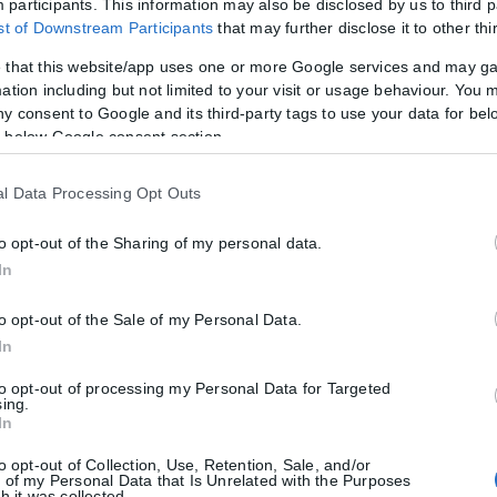
participants. This information may also be disclosed by us to third p
ist of Downstream Participants
that may further disclose it to other thi
 that this website/app uses one or more Google services and may g
ation including but not limited to your visit or usage behaviour. You m
ny consent to Google and its third-party tags to use your data for bel
 below Google consent section.
l Data Processing Opt Outs
to opt-out of the Sharing of my personal data.
In
to opt-out of the Sale of my Personal Data.
In
τητα ή διαβατήριο τα ταξίδια στο εξωτερικό
to opt-out of processing my Personal Data for Targeted
sing.
μικές ταυτότητες παύουν να ισχύουν ως ταξιδιωτικά έγγραφα για το 
In
to opt-out of Collection, Use, Retention, Sale, and/or
 of my Personal Data that Is Unrelated with the Purposes
h it was collected.