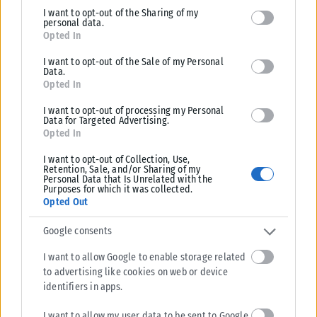
I want to opt-out of the Sharing of my
deny consent to Google and its third-party tags to use your data
personal data.
for below specified purposes in below Google consent section.
ΕΛΛΆΔΑ
Opted In
Υπουργείο Κλιματικής Κρίσης: Ενέργειες για την κρατική
I want to opt-out of the Sale of my Personal
Data.
αρωγή προς τους πυρόπληκτους
Opted In
Σε εξέλιξη βρίσκονται οι διαδικασίες κρατικής αρωγής για τις περιοχές
I want to opt-out of processing my Personal
που επλήγησαν από τις πρόσφατες πυρκαγιές, με τις αρμόδιες αρχές...
Data for Targeted Advertising.
Opted In
ΑΝΑΡΤΉΘΗΚΕ ΑΠΌ
KARFITSANEWS
02/08/2026
I want to opt-out of Collection, Use,
Retention, Sale, and/or Sharing of my
Personal Data that Is Unrelated with the
Purposes for which it was collected.
Opted Out
Google consents
I want to allow Google to enable storage related
to advertising like cookies on web or device
identifiers in apps.
I want to allow my user data to be sent to Google