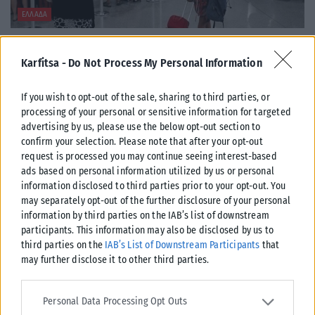
ΕΛΛΆΔΑ
Από σήμερα μόνο με νέου τύπου ταυτότητα ή διαβατήριο τα
ταξίδια στο εξωτερικό
Karfitsa -
Do Not Process My Personal Information
Από σήμερα, 3 Αυγούστου, οι παλαιού τύπου «μπλε» αστυνομικές
ταυτότητες παύουν να ισχύουν ως ταξιδιωτικά έγγραφα για το
If you wish to opt-out of the sale, sharing to third parties, or
εξωτερικό, με...
processing of your personal or sensitive information for targeted
advertising by us, please use the below opt-out section to
ΑΝΑΡΤΉΘΗΚΕ ΑΠΌ
KARFITSANEWS
03/08/2026
confirm your selection. Please note that after your opt-out
request is processed you may continue seeing interest-based
ads based on personal information utilized by us or personal
information disclosed to third parties prior to your opt-out. You
may separately opt-out of the further disclosure of your personal
information by third parties on the IAB’s list of downstream
participants. This information may also be disclosed by us to
third parties on the
IAB’s List of Downstream Participants
that
may further disclose it to other third parties.
Please note that this website/app uses one or more Google
services and may gather and store information including but not
Personal Data Processing Opt Outs
limited to your visit or usage behaviour. You may click to grant or