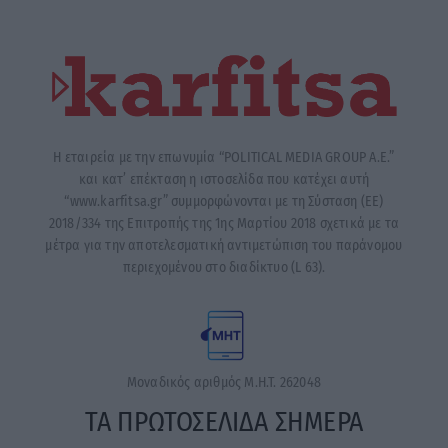
Η εταιρεία με την επωνυμία “POLITICAL MEDIA GROUP A.E.”
και κατ’ επέκταση η ιστοσελίδα που κατέχει αυτή
“www.karfitsa.gr” συμμορφώνονται με τη Σύσταση (ΕΕ)
2018/334 της Επιτροπής της 1ης Μαρτίου 2018 σχετικά με τα
μέτρα για την αποτελεσματική αντιμετώπιση του παράνομου
περιεχομένου στο διαδίκτυο (L 63).
Μοναδικός αριθμός Μ.Η.Τ. 262048
ΤΑ ΠΡΩΤΟΣΕΛΙΔΑ ΣΗΜΕΡΑ