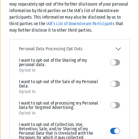
may separately opt-out of the further disclosure of your personal
Σε εξέλιξη βρίσκονται οι διαδικασίες κρατικής αρωγής για τις περιοχές
information by third parties on the IAB’s list of downstream
που επλήγησαν από τις πρόσφατες πυρκαγιές, με τις αρμόδιες αρχές...
participants. This information may also be disclosed by us to
third parties on the
IAB’s List of Downstream Participants
that
ΑΝΑΡΤΉΘΗΚΕ ΑΠΌ
KARFITSANEWS
02/08/2026
may further disclose it to other third parties.
Please note that this website/app uses one or more Google
services and may gather and store information including but not
Personal Data Processing Opt Outs
limited to your visit or usage behaviour. You may click to grant or
I want to opt-out of the Sharing of my
deny consent to Google and its third-party tags to use your data
personal data.
for below specified purposes in below Google consent section.
Opted In
I want to opt-out of the Sale of my Personal
Data.
Opted In
I want to opt-out of processing my Personal
Data for Targeted Advertising.
Opted In
I want to opt-out of Collection, Use,
Retention, Sale, and/or Sharing of my
Personal Data that Is Unrelated with the
Purposes for which it was collected.