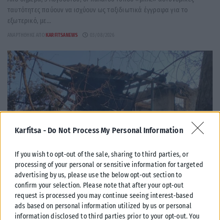
ταυτότητες παύουν να ισχύουν ως ταξιδιωτικά έγγραφα για το
εξωτερικό, με...
ΑΝΑΡΤΉΘΗΚΕ ΑΠΌ
KARFITSANEWS
03/08/2026
Karfitsa -
Do Not Process My Personal Information
If you wish to opt-out of the sale, sharing to third parties, or
processing of your personal or sensitive information for targeted
advertising by us, please use the below opt-out section to
confirm your selection. Please note that after your opt-out
ΕΛΛΆΔΑ
request is processed you may continue seeing interest-based
ads based on personal information utilized by us or personal
Υπουργείο Κλιματικής Κρίσης: Ενέργειες για την κρατική
information disclosed to third parties prior to your opt-out. You
αρωγή προς τους πυρόπληκτους