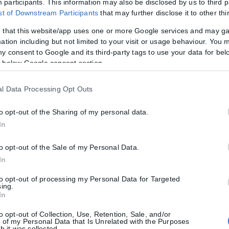
participants. This information may also be disclosed by us to third p
ist of Downstream Participants
that may further disclose it to other thi
 that this website/app uses one or more Google services and may g
ation including but not limited to your visit or usage behaviour. You m
ny consent to Google and its third-party tags to use your data for bel
 below Google consent section.
l Data Processing Opt Outs
to opt-out of the Sharing of my personal data.
In
to opt-out of the Sale of my Personal Data.
In
to opt-out of processing my Personal Data for Targeted
sing.
In
to opt-out of Collection, Use, Retention, Sale, and/or
 of my Personal Data that Is Unrelated with the Purposes
h it was collected.