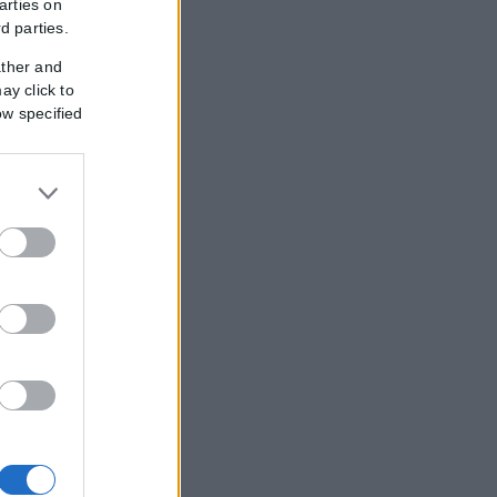
arties on
rd parties.
ather and
ay click to
ow specified