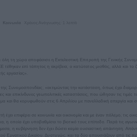
Κοινωνία
Χρόνος Ανάγνωσης: 1 λεπτό
σε όλη τη χώρα αποφάσισε η Εκτελεστική Επιτροπή της Γενικής Συν
Ε τέθηκαν επί τάπητος η ακρίβεια, ο κατώτατος μισθός, αλλά και τ
ής εργασίας».
 της Συνομοσπονδίας, «εκτιμώντας την κατάσταση, όπως έχει διαμο
ες και επικίνδυνες γεωπολιτικές καταστάσεις, που ώθησαν τις τιμές
μα και θα κορυφωθούν στις 6 Απριλίου με πανελλαδική απεργία και 
τή έχει επιφέρει σε κοινωνία και οικονομία και με έναν πόλεμο, τις οι
ια, η οποία έχει υποβαθμίσει το βιοτικό τους επίπεδο. Παρά τις αγω
άμεσα, η κυβέρνηση δεν έχει δώσει καμία ουσιαστική απάντηση. Απάντ
ύ Εργατικού Δικαίου. Δυστυχώς, και τα δύο απουσιάζουν από τις προ