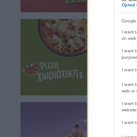
Opted 
Google
I want 
on web 
I want 
purpos
I want 
I want 
web or 
I want 
website
I want 
I want 