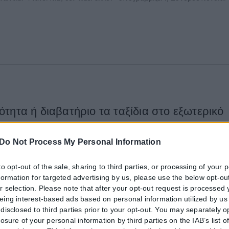
τητα ή διαβατήριο τα ταξίδια στο εξωτερικό
μικές ταυτότητες παύουν να ισχύουν ως ταξιδιωτικά έγγραφα για το 
Do Not Process My Personal Information
to opt-out of the sale, sharing to third parties, or processing of your 
nformation for targeted advertising by us, please use the below opt-out
ιες για την κρατική αρωγή προς τους πυρόπ
r selection. Please note that after your opt-out request is processed
eing interest-based ads based on personal information utilized by us
τις περιοχές που επλήγησαν από τις πρόσφατες πυρκαγιές, με τις αρμό
disclosed to third parties prior to your opt-out. You may separately o
losure of your personal information by third parties on the IAB’s list o