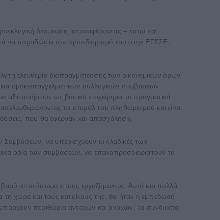
προεκλογική δέσμευση, επαναφέροντας – έστω και
μετά να παραδώσει τον προσδιορισμό του στην ΕΓΣΣΕ,
πόλυτη ελευθερία διαπραγμάτευσης των οικονομικών όρων
ν και ομοιοεπαγγελματικών συλλογικών συμβάσεων
 να αξιοποιήσουν ως βασικό επιχείρημα το πραγματικό
ν, απελευθερώνοντας το σπιράλ του πληθωρισμού και είναι
νδύσεις, που θα έφερναν και απασχόληση.
ών Συμβάσεων, να υπερισχύουν οι κλαδικές των
ονικά όρια των συμβάσεων, να επαναπροσδιοριστούν τα
νουν βαρύ αποτύπωμα στους εργαζόμενους. Αυτά και πολλά
α τη χώρα και τους κατοίκους της, θα ήταν η εμπέδωση
ν υπάρχουν περιθώρια αντοχών και ανοχών. Τα συνδικάτα