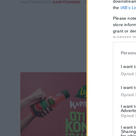
downstream 
ΑΝΑΡΤΉΘΗΚΕ ΑΠΌ
KARFITSANEWS
02/08/2026
the
IAB’s L
Please note
store inform
grant or de
purposes in
Persona
I want 
Opted 
I want 
Opted 
I want 
Adverti
Opted 
I want 
Sharing
for whic