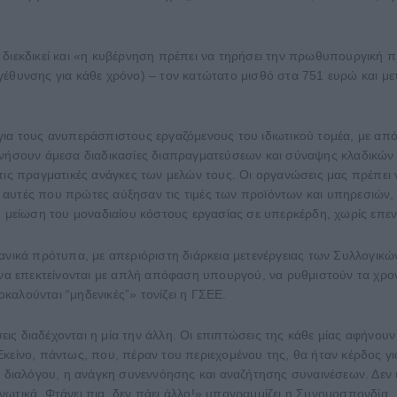
 διεκδικεί και «η κυβέρνηση πρέπει να τηρήσει την πρωθυπουργική 
γέθυνσης για κάθε χρόνο) – τον κατώτατο μισθό στα 751 ευρώ και 
για τους ανυπεράσπιστους εργαζόμενους του ιδιωτικού τομέα, με α
κινήσουν άμεσα διαδικασίες διαπραγματεύσεων και σύναψης κλαδικώ
τις πραγματικές ανάγκες των μελών τους. Οι οργανώσεις μας πρέπει
ναι αυτές που πρώτες αύξησαν τις τιμές των προϊόντων και υπηρεσιώ
τη μείωση του μοναδιαίου κόστους εργασίας σε υπερκέρδη, χωρίς επε
πανικά πρότυπα, με απεριόριστη διάρκεια μετενέργειας των Συλλογικ
ι να επεκτείνονται με απλή απόφαση υπουργού, να ρυθμιστούν τα χρ
αλούνται “μηδενικές”» τονίζει η ΓΣΕΕ.
ρίσεις διαδέχονται η μία την άλλη. Οι επιπτώσεις της κάθε μίας αφή
κείνο, πάντως, που, πέραν του περιεχομένου της, θα ήταν κέρδος γι
ού διαλόγου, η ανάγκη συνεννόησης και αναζήτησης συναινέσεων. Δε
ωτικά. Φτάνει πια, δεν πάει άλλο!» υπογραμμίζει η Συνομοσπονδία.