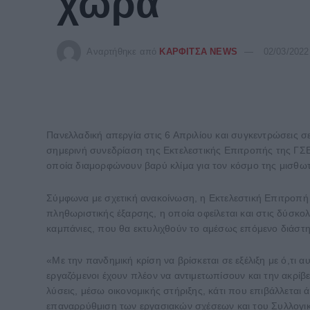
χώρα
Αναρτήθηκε από
ΚΑΡΦΙΤΣΑ NEWS
02/03/2022
Πανελλαδική απεργία στις 6 Απριλίου και συγκεντρώσεις 
σημερινή συνεδρίαση της Εκτελεστικής Επιτροπής της ΓΣΕ
οποία διαμορφώνουν βαρύ κλίμα για τον κόσμο της μισθωτ
Σύμφωνα με σχετική ανακοίνωση, η Εκτελεστική Επιτροπή
πληθωριστικής έξαρσης, η οποία οφείλεται και στις δύσκολ
καμπάνιες, που θα εκτυλιχθούν το αμέσως επόμενο διάστη
«Με την πανδημική κρίση να βρίσκεται σε εξέλιξη με ό,τι αυ
εργαζόμενοι έχουν πλέον να αντιμετωπίσουν και την ακρίβε
λύσεις, μέσω οικονομικής στήριξης, κάτι που επιβάλλεται 
επαναρρύθμιση των εργασιακών σχέσεων και του Συλλογικο