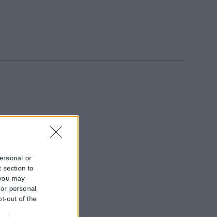
εξωτερικό, με...
personal or
 section to
ληκτους
 you may
 or personal
διες αρχές...
pt-out of the
f