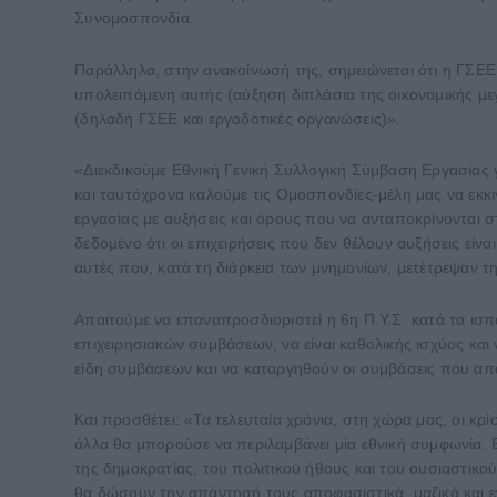
Συνομοσπονδία.
Παράλληλα, στην ανακοίνωσή της, σημειώνεται ότι η ΓΣΕΕ
υπολειπόμενη αυτής (αύξηση διπλάσια της οικονομικής με
(δηλαδή ΓΣΕΕ και εργοδοτικές οργανώσεις)».
«Διεκδικούμε Εθνική Γενική Συλλογική Σύμβαση Εργασίας 
και ταυτόχρονα καλούμε τις Ομοσπονδίες-μέλη μας να εκ
εργασίας με αυξήσεις και όρους που να ανταποκρίνονται σ
δεδομένο ότι οι επιχειρήσεις που δεν θέλουν αυξήσεις εί
αυτές που, κατά τη διάρκεια των μνημονίων, μετέτρεψαν 
Απαιτούμε να επαναπροσδιοριστεί η 6η Π.Υ.Σ. κατά τα ισ
επιχειρησιακών συμβάσεων, να είναι καθολικής ισχύος κα
είδη συμβάσεων και να καταργηθούν οι συμβάσεις που αποκ
Και προσθέτει: «Τα τελευταία χρόνια, στη χώρα μας, οι κ
άλλα θα μπορούσε να περιλαμβάνει μία εθνική συμφωνία. Ε
της δημοκρατίας, του πολιτικού ήθους και του ουσιαστικ
θα δώσουν την απάντησή τους αποφασιστικά, μαζικά και εν