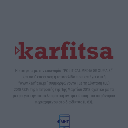
Η εταιρεία με την επωνυμία “POLITICAL MEDIA GROUP A.E.”
και κατ’ επέκταση η ιστοσελίδα που κατέχει αυτή
“www.karfitsa.gr” συμμορφώνονται με τη Σύσταση (ΕΕ)
2018/334 της Επιτροπής της 1ης Μαρτίου 2018 σχετικά με τα
μέτρα για την αποτελεσματική αντιμετώπιση του παράνομου
περιεχομένου στο διαδίκτυο (L 63).