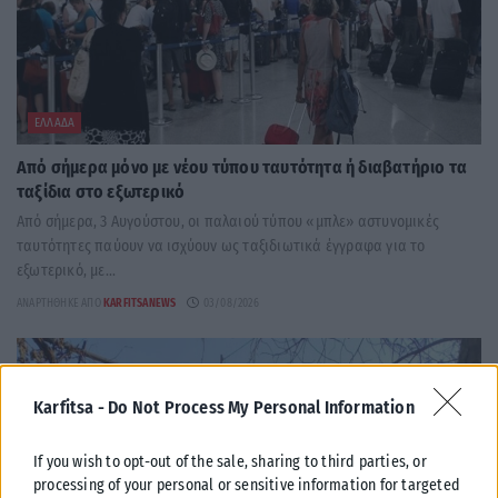
ΕΛΛΆΔΑ
Από σήμερα μόνο με νέου τύπου ταυτότητα ή διαβατήριο τα
ταξίδια στο εξωτερικό
Από σήμερα, 3 Αυγούστου, οι παλαιού τύπου «μπλε» αστυνομικές
ταυτότητες παύουν να ισχύουν ως ταξιδιωτικά έγγραφα για το
εξωτερικό, με...
ΑΝΑΡΤΉΘΗΚΕ ΑΠΌ
KARFITSANEWS
03/08/2026
Karfitsa -
Do Not Process My Personal Information
If you wish to opt-out of the sale, sharing to third parties, or
processing of your personal or sensitive information for targeted