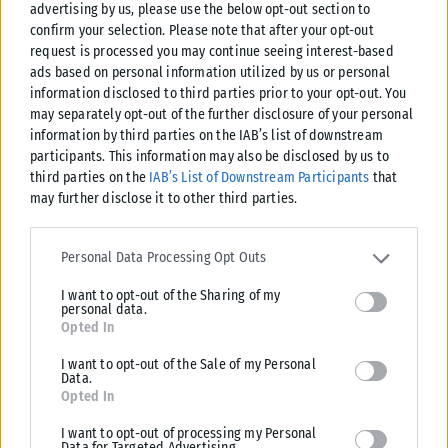
advertising by us, please use the below opt-out section to
confirm your selection. Please note that after your opt-out
request is processed you may continue seeing interest-based
ads based on personal information utilized by us or personal
information disclosed to third parties prior to your opt-out. You
may separately opt-out of the further disclosure of your personal
information by third parties on the IAB’s list of downstream
ΕΛΛΆΔΑ
participants. This information may also be disclosed by us to
Υπουργείο Κλιματικής Κρίσης: Ενέργειες για την κρατική
third parties on the
IAB’s List of Downstream Participants
that
αρωγή προς τους πυρόπληκτους
may further disclose it to other third parties.
Σε εξέλιξη βρίσκονται οι διαδικασίες κρατικής αρωγής για τις περιοχές
Please note that this website/app uses one or more Google
που επλήγησαν από τις πρόσφατες πυρκαγιές, με τις αρμόδιες αρχές...
services and may gather and store information including but not
Personal Data Processing Opt Outs
limited to your visit or usage behaviour. You may click to grant or
ΑΝΑΡΤΉΘΗΚΕ ΑΠΌ
KARFITSANEWS
02/08/2026
I want to opt-out of the Sharing of my
deny consent to Google and its third-party tags to use your data
personal data.
for below specified purposes in below Google consent section.
Opted In
I want to opt-out of the Sale of my Personal
Data.
Opted In
I want to opt-out of processing my Personal
Data for Targeted Advertising.