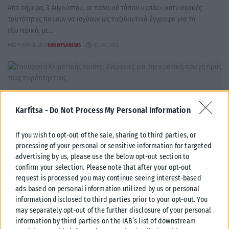
Από σήμερα, 3 Αυγούστου, οι παλαιού τύπου «μπλε» αστυνομικές
ταυτότητες παύουν να ισχύουν ως ταξιδιωτικά έγγραφα για το
εξωτερικό, με...
ΑΝΑΡΤΉΘΗΚΕ ΑΠΌ
KARFITSANEWS
03/08/2026
Karfitsa -
Do Not Process My Personal Information
If you wish to opt-out of the sale, sharing to third parties, or
processing of your personal or sensitive information for targeted
advertising by us, please use the below opt-out section to
confirm your selection. Please note that after your opt-out
request is processed you may continue seeing interest-based
ads based on personal information utilized by us or personal
information disclosed to third parties prior to your opt-out. You
ΕΛΛΆΔΑ
may separately opt-out of the further disclosure of your personal
information by third parties on the IAB’s list of downstream
Υπουργείο Κλιματικής Κρίσης: Ενέργειες για την κρατική