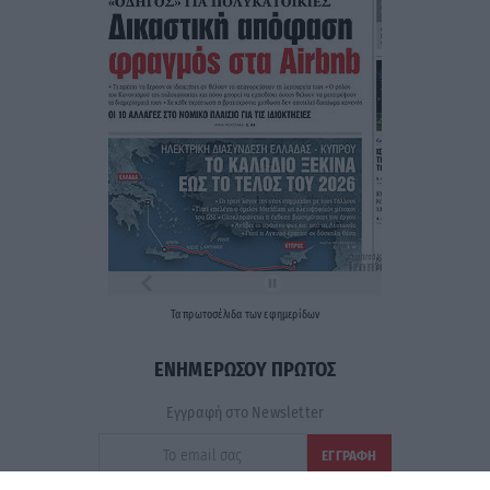
Τα
πρωτοσέλιδα
των
εφημερίδων
ΕΝΗΜΕΡΩΣΟΥ ΠΡΩΤΟΣ
Εγγραφή στο Newsletter