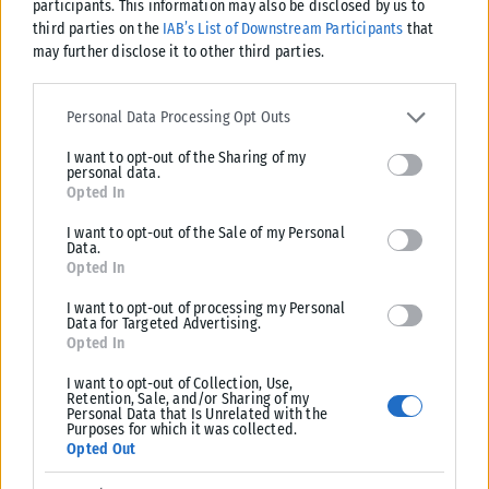
participants. This information may also be disclosed by us to
αρωγή προς τους πυρόπληκτους
third parties on the
IAB’s List of Downstream Participants
that
Σε εξέλιξη βρίσκονται οι διαδικασίες κρατικής αρωγής για τις περιοχές
may further disclose it to other third parties.
που επλήγησαν από τις πρόσφατες πυρκαγιές, με τις αρμόδιες αρχές...
Please note that this website/app uses one or more Google
ΑΝΑΡΤΉΘΗΚΕ ΑΠΌ
KARFITSANEWS
02/08/2026
services and may gather and store information including but not
Personal Data Processing Opt Outs
limited to your visit or usage behaviour. You may click to grant or
I want to opt-out of the Sharing of my
deny consent to Google and its third-party tags to use your data
personal data.
for below specified purposes in below Google consent section.
Opted In
I want to opt-out of the Sale of my Personal
Data.
Opted In
I want to opt-out of processing my Personal
Data for Targeted Advertising.
Opted In
I want to opt-out of Collection, Use,
Retention, Sale, and/or Sharing of my
Personal Data that Is Unrelated with the
Purposes for which it was collected.
Opted Out