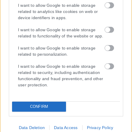
I want to allow Google to enable storage
related to analytics like cookies on web or
device identifiers in apps.
Η εταιρεία με την επωνυμία “POLITICAL MEDIA GROUP A.E.” και κατ’
επέκταση η ιστοσελίδα που κατέχει αυτή “www.karfitsa.gr”
I want to allow Google to enable storage
συμμορφώνονται με τη Σύσταση (ΕΕ) 2018/334 της Επιτροπής της
related to functionality of the website or app.
1ης Μαρτίου 2018 σχετικά με τα μέτρα για την αποτελεσματική
αντιμετώπιση του παράνομου περιεχομένου στο διαδίκτυο (L 63).
I want to allow Google to enable storage
related to personalization.
I want to allow Google to enable storage
related to security, including authentication
Μοναδικός αριθμός Μ.Η.Τ. 262048
functionality and fraud prevention, and other
user protection.
ΤΑ ΠΡΩΤΟΣΕΛΙΔΑ ΣΗΜΕΡΑ
CONFIRM
Data Deletion
Data Access
Privacy Policy