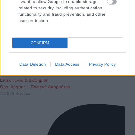
I want to allow Google to enable storage
related to security, including authentication
functionality and fraud prevention, and other
user protection.
Τα
πρωτοσέλιδα
των
εφημερίδων
ΕΝΗΜΕΡΩΣΟΥ ΠΡΩΤΟΣ
CONFIRM
Εγγραφή στο Newsletter
Data Deletion
Data Access
Privacy Policy
Ταυτότητα
Επικοινωνία & Διαφήμιση
Όροι Χρήσης – Πολιτική Απορρήτου
© 2026 Karfitsa