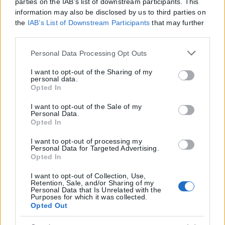
parties on the IAB’s list of downstream participants. This
information may also be disclosed by us to third parties on
the
IAB’s List of Downstream Participants
that may further
disclose it to other third parties.
Please note that this website/app uses one or more Google
Personal Data Processing Opt Outs
services and may gather and store information including
but not limited to your visit or usage behaviour. You may
I want to opt-out of the Sharing of my
personal data.
click to grant or deny consent to Google and its third-party
Opted In
tags to use your data for below specified purposes in below
Google consent section.
I want to opt-out of the Sale of my
Personal Data.
Opted In
I want to opt-out of processing my
Personal Data for Targeted Advertising.
Η εταιρεία με την επωνυμία “POLITICAL MEDIA GROUP A.E.” και κατ’
Opted In
επέκταση η ιστοσελίδα που κατέχει αυτή “www.karfitsa.gr”
συμμορφώνονται με τη Σύσταση (ΕΕ) 2018/334 της Επιτροπής της
I want to opt-out of Collection, Use,
Retention, Sale, and/or Sharing of my
1ης Μαρτίου 2018 σχετικά με τα μέτρα για την αποτελεσματική
Personal Data that Is Unrelated with the
αντιμετώπιση του παράνομου περιεχομένου στο διαδίκτυο (L 63).
Purposes for which it was collected.
Opted Out