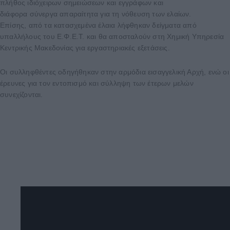
πλήθος ιδιόχειρων σημειώσεων και εγγράφων και
διάφορα σύνεργα απαραίτητα για τη νόθευση των ελαίων.
Επίσης, από τα κατασχεμένα έλαια λήφθηκαν δείγματα από
υπαλλήλους του Ε.Φ.Ε.Τ. και θα αποσταλούν στη Χημική Υπηρεσία
Κεντρικής Μακεδονίας για εργαστηριακές εξετάσεις.
Οι συλληφθέντες οδηγήθηκαν στην αρμόδια εισαγγελική Αρχή, ενώ οι
έρευνες για τον εντοπισμό και σύλληψη των έτερων μελών
συνεχίζονται.