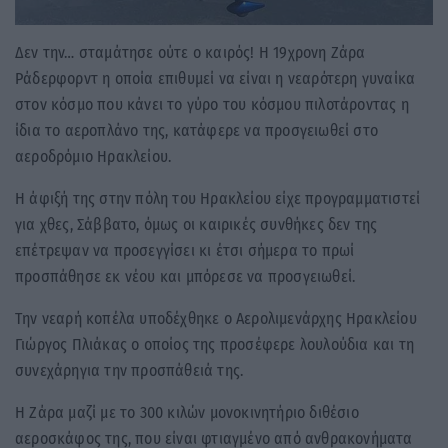
Δεν την… σταμάτησε ούτε ο καιρός! Η 19χρονη Ζάρα
Ράδερφορντ η οποία επιθυμεί να είναι η νεαρότερη γυναίκα
στον κόσμο που κάνει το γύρο του κόσμου πιλοτάροντας η
ίδια το αεροπλάνο της, κατάφερε να προσγειωθεί στο
αεροδρόμιο Ηρακλείου.
Η άφιξή της στην πόλη του Ηρακλείου είχε προγραμματιστεί
για χθες, Σάββατο, όμως οι καιρικές συνθήκες δεν της
επέτρεψαν να προσεγγίσει κι έτσι σήμερα το πρωί
προσπάθησε εκ νέου και μπόρεσε να προσγειωθεί.
Την νεαρή κοπέλα υποδέχθηκε ο Αερολιμενάρχης Ηρακλείου
Γιώργος Πλιάκας ο οποίος της προσέφερε λουλούδια και τη
συνεχάρηγια την προσπάθειά της.
Η Ζάρα μαζί με το 300 κιλών μονοκινητήριο διθέσιο
αεροσκάφος της, που είναι φτιαγμένο από ανθρακονήματα