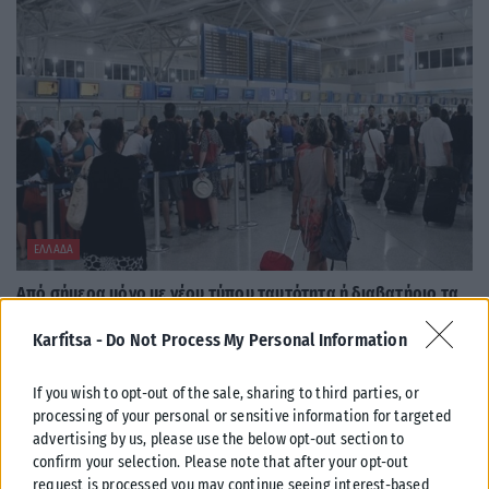
ΕΛΛΆΔΑ
Από σήμερα μόνο με νέου τύπου ταυτότητα ή διαβατήριο τα
ταξίδια στο εξωτερικό
Karfitsa -
Do Not Process My Personal Information
Από σήμερα, 3 Αυγούστου, οι παλαιού τύπου «μπλε» αστυνομικές
ταυτότητες παύουν να ισχύουν ως ταξιδιωτικά έγγραφα για το
If you wish to opt-out of the sale, sharing to third parties, or
εξωτερικό, με...
processing of your personal or sensitive information for targeted
ΑΝΑΡΤΉΘΗΚΕ ΑΠΌ
KARFITSANEWS
03/08/2026
advertising by us, please use the below opt-out section to
confirm your selection. Please note that after your opt-out
request is processed you may continue seeing interest-based