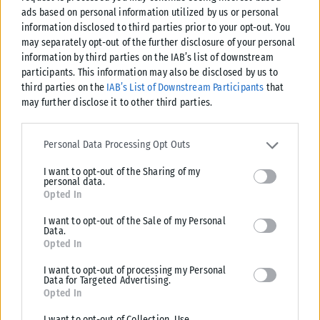
ads based on personal information utilized by us or personal
information disclosed to third parties prior to your opt-out. You
may separately opt-out of the further disclosure of your personal
information by third parties on the IAB’s list of downstream
participants. This information may also be disclosed by us to
third parties on the
IAB’s List of Downstream Participants
that
may further disclose it to other third parties.
Please note that this website/app uses one or more Google
services and may gather and store information including but not
Personal Data Processing Opt Outs
limited to your visit or usage behaviour. You may click to grant or
I want to opt-out of the Sharing of my
deny consent to Google and its third-party tags to use your data
personal data.
ΕΛΛΆΔΑ
for below specified purposes in below Google consent section.
Opted In
Υπουργείο Κλιματικής Κρίσης: Ενέργειες για την κρατική
I want to opt-out of the Sale of my Personal
αρωγή προς τους πυρόπληκτους
Data.
Opted In
Σε εξέλιξη βρίσκονται οι διαδικασίες κρατικής αρωγής για τις περιοχές
που επλήγησαν από τις πρόσφατες πυρκαγιές, με τις αρμόδιες αρχές...
I want to opt-out of processing my Personal
Data for Targeted Advertising.
ΑΝΑΡΤΉΘΗΚΕ ΑΠΌ
KARFITSANEWS
02/08/2026
Opted In
I want to opt-out of Collection, Use,