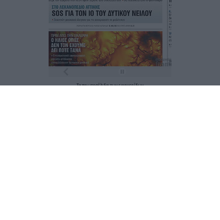
Τα
πρωτοσέλιδα
των
εφημερίδων
ΕΝΗΜΕΡΩΣΟΥ ΠΡΩΤΟΣ
Εγγραφή στο Newsletter
Ταυτότητα
Επικοινωνία & Διαφήμιση
Όροι Χρήσης – Πολιτική Απορρήτου
© 2026 Karfitsa