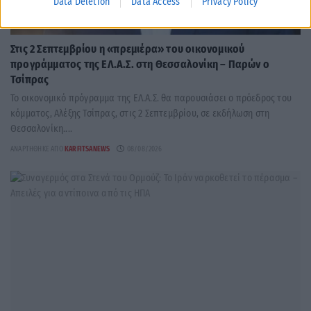
Data Deletion
Data Access
Privacy Policy
ΠΟΛΙΤΙΚΉ
Στις 2 Σεπτεμβρίου η «πρεμιέρα» του οικονομικού
προγράμματος της ΕΛ.Α.Σ. στη Θεσσαλονίκη – Παρών ο
Τσίπρας
Το οικονομικό πρόγραμμα της ΕΛ.Α.Σ. θα παρουσιάσει ο πρόεδρος του
κόμματος, Αλέξης Τσίπρας, στις 2 Σεπτεμβρίου, σε εκδήλωση στη
Θεσσαλονίκη....
ΑΝΑΡΤΉΘΗΚΕ ΑΠΌ
KARFITSANEWS
08/08/2026