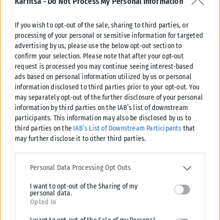
Karfitsa -
Do Not Process My Personal Information
της οργάνωσης του χρόνου εργασίας.
If you wish to opt-out of the sale, sharing to third parties, or
Πρόστιμα 2.000 ευρώ ανά εργαζόμενο
processing of your personal or sensitive information for targeted
advertising by us, please use the below opt-out section to
Σε περίπτωση μη τήρησης των υποχρεώσεων της παρούσας
confirm your selection. Please note that after your opt-out
επιβάλλεται από την Επιθεώρηση Εργασίας, σύμφωνα με τα
request is processed you may continue seeing interest-based
άρθρα 23 και 24 του ν. 3996/2011 (Α’ 170), χρηματικό
ads based on personal information utilized by us or personal
πρόστιμο δυο χιλιάδων (2.000) ευρώ ανά εργαζόμενο της
information disclosed to third parties prior to your opt-out. You
may separately opt-out of the further disclosure of your personal
επιχείρησης.
information by third parties on the IAB’s list of downstream
participants. This information may also be disclosed by us to
Πότε συστήνεται τηλεργασία
third parties on the
IAB’s List of Downstream Participants
that
may further disclose it to other third parties.
Γ. Παροχή εξ αποστάσεως εργασίας με το σύστημα της
Please note that this website/app uses one or more Google
τηλεργασίας
services and may gather and store information including but not
Personal Data Processing Opt Outs
limited to your visit or usage behaviour. You may click to grant or
Για εργαζόμενους με σχέση εξαρτημένης εργασίας στον
I want to opt-out of the Sharing of my
deny consent to Google and its third-party tags to use your data
ιδιωτικό τομέα που ανήκουν σε ομάδες υψηλού κινδύνου
personal data.
for below specified purposes in below Google consent section.
Opted In
(πίνακας Παραρτήματος 2 της υπ’ αριθμ. 34666/03.06.2024
εγκυκλίου) και ειδικά στις περιπτώσεις έκθεσής τους σε