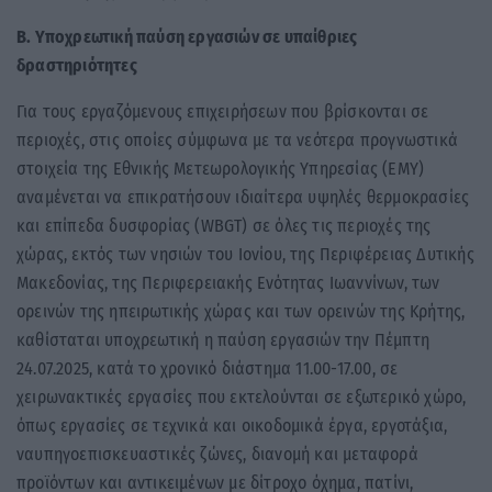
Β. Υποχρεωτική παύση εργασιών σε υπαίθριες
δραστηριότητες
Για τους εργαζόμενους επιχειρήσεων που βρίσκονται σε
περιοχές, στις οποίες σύμφωνα με τα νεότερα προγνωστικά
στοιχεία της Εθνικής Μετεωρολογικής Υπηρεσίας (ΕΜΥ)
αναμένεται να επικρατήσουν ιδιαίτερα υψηλές θερμοκρασίες
και επίπεδα δυσφορίας (WBGT) σε όλες τις περιοχές της
χώρας, εκτός των νησιών του Ιονίου, της Περιφέρειας Δυτικής
Μακεδονίας, της Περιφερειακής Ενότητας Ιωαννίνων, των
ορεινών της ηπειρωτικής χώρας και των ορεινών της Κρήτης,
καθίσταται υποχρεωτική η παύση εργασιών την Πέμπτη
24.07.2025, κατά το χρονικό διάστημα 11.00-17.00, σε
χειρωνακτικές εργασίες που εκτελούνται σε εξωτερικό χώρο,
όπως εργασίες σε τεχνικά και οικοδομικά έργα, εργοτάξια,
ναυπηγοεπισκευαστικές ζώνες, διανομή και μεταφορά
προϊόντων και αντικειμένων με δίτροχο όχημα, πατίνι,