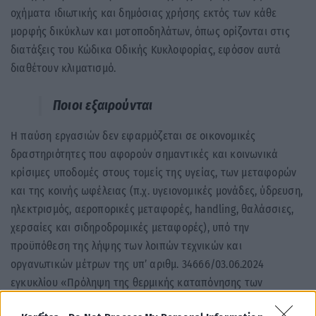
οχήματα ιδιωτικής και δημόσιας χρήσης εκτός των κάθε
μορφής δικύκλων και μοτοποδηλάτων, όπως ορίζονται στις
διατάξεις του Κώδικα Οδικής Κυκλοφορίας, εφόσον αυτά
διαθέτουν κλιματισμό.
Ποιοι εξαιρούνται
Η παύση εργασιών δεν εφαρμόζεται σε οικονομικές
δραστηριότητες που αφορούν σημαντικές και κοινωνικά
κρίσιμες υποδομές στους τομείς της υγείας, των μεταφορών
και της κοινής ωφέλειας (π.χ. υγειονομικές μονάδες, ύδρευση,
ηλεκτρισμός, αεροπορικές μεταφορές, handling, θαλάσσιες,
χερσαίες και σιδηροδρομικές μεταφορές), υπό την
προϋπόθεση της λήψης των λοιπών τεχνικών και
οργανωτικών μέτρων της υπ’ αριθμ. 34666/03.06.2024
εγκυκλίου «Πρόληψη της θερμικής καταπόνησης των
εργαζομένων» (ΑΔΑ: ΡΓ1Ν46ΝΛΔΓ-ΩΟ6), συμπεριλαμβανομένης