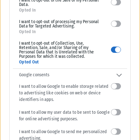
I want to opt-out of the Sale of my Personal
Data.
επιβαρυντικές συνθήκες στις περιοχές της παραγράφου Β
Opted In
της παρούσας εγκυκλίου, θα πρέπει να λαμβάνεται μέριμνα
I want to opt-out of processing my Personal
από τις επιχειρήσεις ώστε να δίνεται η δυνατότητα να
Data for Targeted Advertising.
εργάζονται με εξ αποστάσεως εργασία εφόσον είναι εφικτό
Opted In
από τη φύση της εργασίας τους.
I want to opt-out of Collection, Use,
Retention, Sale, and/or Sharing of my
Personal Data that Is Unrelated with the
Δ. Έκτακτα μέτρα για την οργάνωση του χρόνου εργασίας
Purposes for which it was collected.
Opted Out
Για την αντιμετώπιση της θερμικής καταπόνησης των
εργαζομένων στις περιοχές της παραγράφου Β της παρούσας
Google consents
εγκυκλίου και για τη διευκόλυνση των εργαζομένων κατά την
I want to allow Google to enable storage related
τυχόν αλλαγή χρόνου προσέλευσης και αποχώρησής τους από
to advertising like cookies on web or device
την εργασία, οι εργοδότες δύνανται να μην καταχωρούν εκ
identifiers in apps.
των προτέρων στο Π.Σ. ΕΡΓΑΝΗ κάθε αλλαγή της οργάνωσης
I want to allow my user data to be sent to Google
του χρόνου εργασίας.
for online advertising purposes.
Δείτε την εγκύκλιο του υπουργείου Εργασίας:
Υγεία-και-
I want to allow Google to send me personalized
Ασφάλεια-στην-Εργασία
advertising.