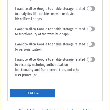
Tags:
Έκτακτα μέτρα για εργαζόμενους
Καύσωνας Ιουλίου 2025
I want to allow Google to enable storage related
to analytics like cookies on web or device
identifiers in apps.
I want to allow Google to enable storage related
to functionality of the website or app.
Σχετικά Άρθρα
I want to allow Google to enable storage related
to personalization.
I want to allow Google to enable storage related
to security, including authentication
functionality and fraud prevention, and other
user protection.
CONFIRM