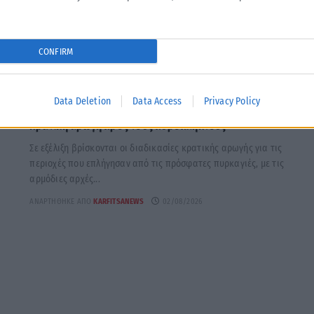
CONFIRM
ΕΛΛΆΔΑ
Data Deletion
Data Access
Privacy Policy
Υπουργείο Κλιματικής Κρίσης: Ενέργειες για την
κρατική αρωγή προς τους πυρόπληκτους
Σε εξέλιξη βρίσκονται οι διαδικασίες κρατικής αρωγής για τις
περιοχές που επλήγησαν από τις πρόσφατες πυρκαγιές, με τις
αρμόδιες αρχές...
ΑΝΑΡΤΉΘΗΚΕ ΑΠΌ
KARFITSANEWS
02/08/2026