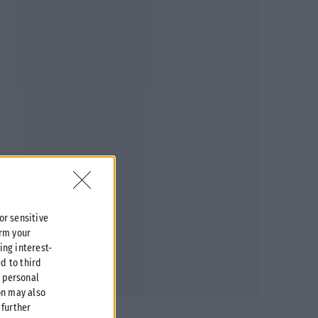
 or sensitive
irm your
ing interest-
d to third
r personal
on may also
further