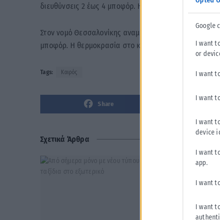
Opted O
διευθύνσεις 2 έως 4 μποφόρ. Η θερμοκρασία στο κέντ
Google 
Στον νομό Θεσσαλονίκης αναμένεται ηλιοφάνεια. Οι άν
I want t
μποφόρ. Η θερμοκρασία στο κέντρο της Θεσσαλονίκης
or devic
Tags:
Καιρός
I want t
I want t
Share
I want t
device i
Σχετικά Άρθρα
I want t
app.
I want t
I want t
authenti