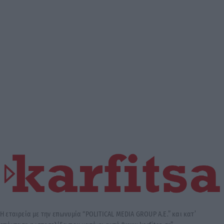
Η εταιρεία με την επωνυμία “POLITICAL MEDIA GROUP A.E.” και κατ’