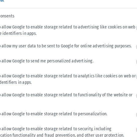
ut
ρο των Αθηνών θα κυμανθεί από 22 έως 30 βαθμούς Κελσίου.
consents
εμοι θα πνέουν από βορειοδυτικές διευθύνσεις 2 έως 4
o allow Google to enable storage related to advertising like cookies on web
 θα κυμανθεί από 19 έως 29 βαθμούς Κελσίου.
e identifiers in apps.
o allow my user data to be sent to Google for online advertising purposes.
o allow Google to send me personalized advertising.
Tweet
Send
o allow Google to enable storage related to analytics like cookies on web or
dentifiers in apps.
o allow Google to enable storage related to functionality of the website or
o allow Google to enable storage related to personalization.
o allow Google to enable storage related to security, including
cation functionality and fraud prevention, and other user protection.