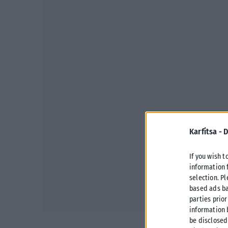
Karfitsa -
D
If you wish t
information 
selection. P
based ads ba
parties prior
information 
be disclosed