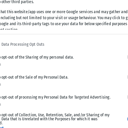
o other third parties.
ε λίγες τοπικές και πρόσκαιρες
that this website/app uses one or more Google services and may gather and
ncluding but not limited to your visit or usage behaviour. You may click to 
oogle and its third-party tags to use your data for below specified purposes
nt section.
ια τα ορεινά της Πελοποννήσου το μεσημέρι και το
οχή επίπεδα, σύμφωνα με το meteo του Εθνικού
 Data Processing Opt Outs
εδονία από 10 έως 24 βαθμούς Κελσίου, στην υπόλοιπη
 από 17 έως 29, στην Στερεά από 18 έως 30, στην Ήπειρο
o opt-out of the Sharing of my personal data.
πό 18 έως 30, στα νησιά του Βορείου και Ανατολικού Αιγαίου
n
εκάνησα από 23 έως 29 και στην Κρήτη από 18 έως 30
o opt-out of the Sale of my Personal Data.
n
σεις 4 έως 6 μποφόρ, όμως από το απόγευμα στα βόρεια και
o opt-out of processing my Personal Data for Targeted Advertising.
ως 4 μποφόρ. Στο Ιόνιο οι άνεμοι θα πνέουν από
n
 έως 5 μποφόρ.
o opt-out of Collection, Use, Retention, Sale, and/or Sharing of my
 Data that Is Unrelated with the Purposes for which it was
d.
εφώσεις το απόγευμα. Οι άνεμοι θα πνέουν από βόρειες