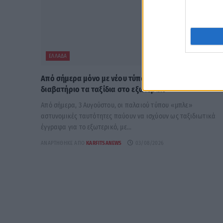
ΕΛΛΆΔΑ
Από σήμερα μόνο με νέου τύπου ταυτότητα ή
διαβατήριο τα ταξίδια στο εξωτερικό
Από σήμερα, 3 Αυγούστου, οι παλαιού τύπου «μπλε»
αστυνομικές ταυτότητες παύουν να ισχύουν ως ταξιδιωτικά
έγγραφα για το εξωτερικό, με...
ΑΝΑΡΤΉΘΗΚΕ ΑΠΌ
KARFITSANEWS
03/08/2026