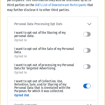
participants. This information may also be disclosed by us to
third parties on the
IAB’s List of Downstream Participants
that
Από σήμερα, 3 Αυγούστου, οι παλαιού τύπου «μπλε» αστυνομικές
may further disclose it to other third parties.
ταυτότητες παύουν να ισχύουν ως ταξιδιωτικά έγγραφα για το
εξωτερικό, με...
Please note that this website/app uses one or more Google
ΑΝΑΡΤΉΘΗΚΕ ΑΠΌ
KARFITSANEWS
03/08/2026
services and may gather and store information including but not
Personal Data Processing Opt Outs
limited to your visit or usage behaviour. You may click to grant or
I want to opt-out of the Sharing of my
deny consent to Google and its third-party tags to use your data
personal data.
for below specified purposes in below Google consent section.
Opted In
I want to opt-out of the Sale of my Personal
Data.
Opted In
I want to opt-out of processing my Personal
Data for Targeted Advertising.
Opted In
I want to opt-out of Collection, Use,
Retention, Sale, and/or Sharing of my
Personal Data that Is Unrelated with the
Purposes for which it was collected.
Opted Out
ΕΛΛΆΔΑ
Υπουργείο Κλιματικής Κρίσης: Ενέργειες για την κρατική