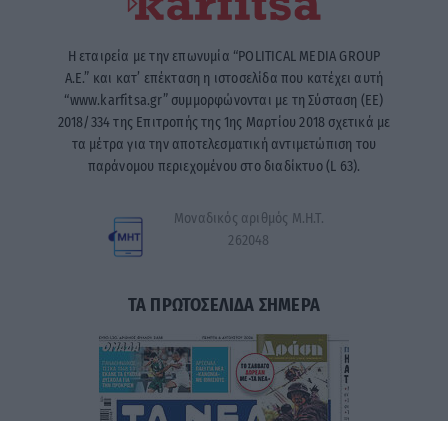
Η εταιρεία με την επωνυμία “POLITICAL MEDIA GROUP
A.E.” και κατ’ επέκταση η ιστοσελίδα που κατέχει αυτή
“www.karfitsa.gr” συμμορφώνονται με τη Σύσταση (ΕΕ)
2018/334 της Επιτροπής της 1ης Μαρτίου 2018 σχετικά με
τα μέτρα για την αποτελεσματική αντιμετώπιση του
παράνομου περιεχομένου στο διαδίκτυο (L 63).
Μοναδικός αριθμός Μ.Η.Τ.
262048
ΤΑ ΠΡΩΤΟΣΕΛΙΔΑ ΣΗΜΕΡΑ