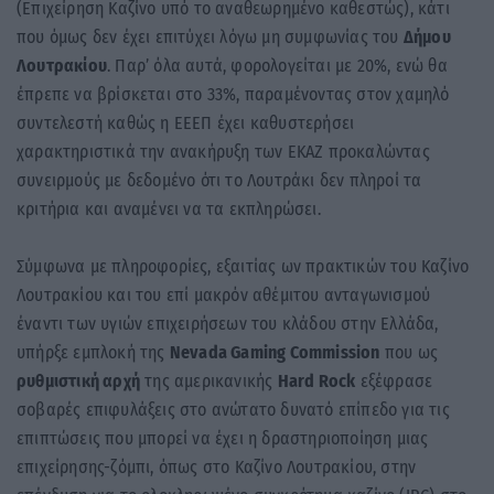
(Επιχείρηση Καζίνο υπό το αναθεωρημένο καθεστώς), κάτι
που όμως δεν έχει επιτύχει λόγω μη συμφωνίας του
Δήμου
Λουτρακίου
. Παρ’ όλα αυτά, φορολογείται με 20%, ενώ θα
έπρεπε να βρίσκεται στο 33%, παραμένοντας στον χαμηλό
συντελεστή καθώς η ΕΕΕΠ έχει καθυστερήσει
χαρακτηριστικά την ανακήρυξη των ΕΚΑΖ προκαλώντας
συνειρμούς με δεδομένο ότι το Λουτράκι δεν πληροί τα
κριτήρια και αναμένει να τα εκπληρώσει.
Σύμφωνα με πληροφορίες, εξαιτίας ων πρακτικών του Καζίνο
Λουτρακίου και του επί μακρόν αθέμιτου ανταγωνισμού
έναντι των υγιών επιχειρήσεων του κλάδου στην Ελλάδα,
υπήρξε εμπλοκή της
Nevada Gaming Commission
που ως
ρυθμιστική αρχή
της αμερικανικής
Hard Rock
εξέφρασε
σοβαρές επιφυλάξεις στο ανώτατο δυνατό επίπεδο για τις
επιπτώσεις που μπορεί να έχει η δραστηριοποίηση μιας
επιχείρησης-ζόμπι, όπως στο Καζίνο Λουτρακίου, στην