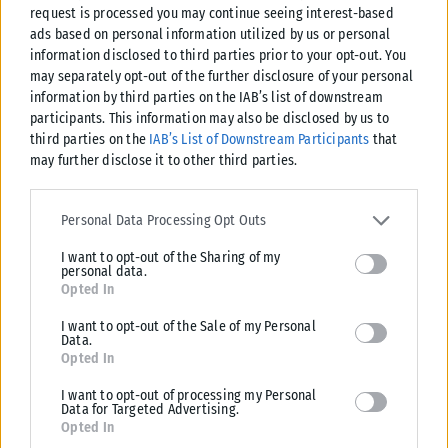
request is processed you may continue seeing interest-based
Βέβαια, για νέο καζίνο στο Μαρούσι, ούτε κουβέντα να
ads based on personal information utilized by us or personal
γίνεται σε τέτοιο ρυθμιστικό περιβάλλον.
information disclosed to third parties prior to your opt-out. You
may separately opt-out of the further disclosure of your personal
information by third parties on the IAB’s list of downstream
participants. This information may also be disclosed by us to
third parties on the
IAB’s List of Downstream Participants
that
may further disclose it to other third parties.
Please note that this website/app uses one or more Google
services and may gather and store information including but not
Personal Data Processing Opt Outs
limited to your visit or usage behaviour. You may click to grant or
I want to opt-out of the Sharing of my
deny consent to Google and its third-party tags to use your data
personal data.
for below specified purposes in below Google consent section.
Opted In
Εδώ και χρόνια το Καζίνο Λουτρακίου αποτελεί «ανοιχτή πληγή» για τον κλάδο των
I want to opt-out of the Sale of my Personal
Data.
καζίνο. Πλέον, τα συσσωρευμένα χρέη του ξεπερνούν τα 280 εκατ. ευρώ, εκ των
Opted In
οποίων πάνω από 103 εκατ. ευρώ αφορούν τα ασφαλιστικά ταμεία
I want to opt-out of processing my Personal
Βουνό τα χρέη
Data for Targeted Advertising.
Opted In