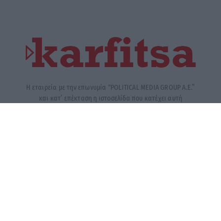
Η εταιρεία με την επωνυμία “POLITICAL MEDIA GROUP A.E.”
και κατ’ επέκταση η ιστοσελίδα που κατέχει αυτή
“www.karfitsa.gr” συμμορφώνονται με τη Σύσταση (ΕΕ)
2018/334 της Επιτροπής της 1ης Μαρτίου 2018 σχετικά με τα
μέτρα για την αποτελεσματική αντιμετώπιση του παράνομου
περιεχομένου στο διαδίκτυο (L 63).
Μοναδικός αριθμός Μ.Η.Τ. 262048
ΤΑ ΠΡΩΤΟΣΕΛΙΔΑ ΣΗΜΕΡΑ