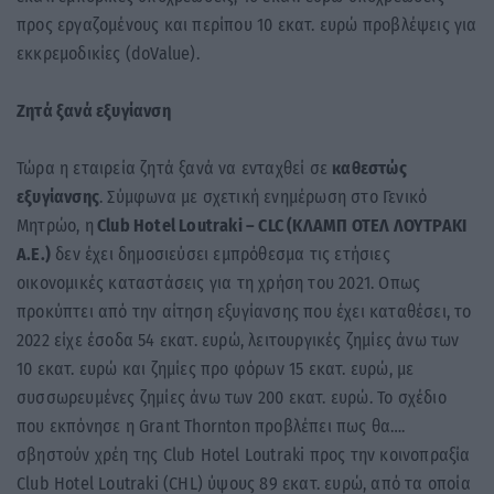
προς εργαζομένους και περίπου 10 εκατ. ευρώ προβλέψεις για
εκκρεμοδικίες (doValue).
Ζητά ξανά εξυγίανση
Τώρα η εταιρεία ζητά ξανά να ενταχθεί σε
καθεστώς
εξυγίανσης
. Σύμφωνα με σχετική ενημέρωση στο Γενικό
Μητρώο, η
Club Hotel Loutraki – CLC (ΚΛΑΜΠ ΟΤΕΛ ΛΟΥΤΡΑΚΙ
Α.Ε.)
δεν έχει δημοσιεύσει εμπρόθεσμα τις ετήσιες
οικονομικές καταστάσεις για τη χρήση του 2021. Οπως
προκύπτει από την αίτηση εξυγίανσης που έχει καταθέσει, το
2022 είχε έσοδα 54 εκατ. ευρώ, λειτουργικές ζημίες άνω των
10 εκατ. ευρώ και ζημίες προ φόρων 15 εκατ. ευρώ, με
συσσωρευμένες ζημίες άνω των 200 εκατ. ευρώ. Το σχέδιο
που εκπόνησε η Grant Thornton προβλέπει πως θα….
σβηστούν χρέη της Club Hotel Loutraki προς την κοινοπραξία
Club Hotel Loutraki (CHL) ύψους 89 εκατ. ευρώ, από τα οποία