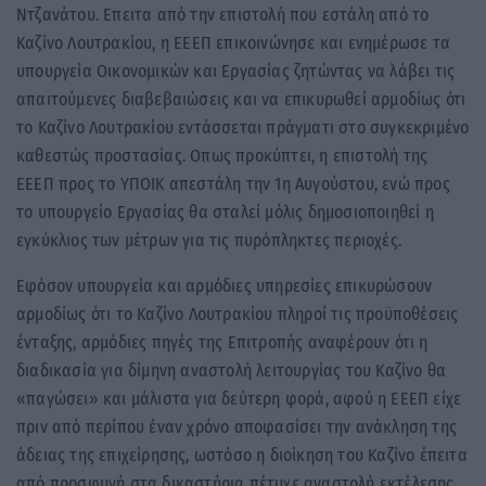
Ντζανάτου. Επειτα από την επιστολή που εστάλη από το
Καζίνο Λουτρακίου, η ΕΕΕΠ επικοινώνησε και ενημέρωσε τα
υπουργεία Οικονομικών και Εργασίας ζητώντας να λάβει τις
απαιτούμενες διαβεβαιώσεις και να επικυρωθεί αρμοδίως ότι
το Καζίνο Λουτρακίου εντάσσεται πράγματι στο συγκεκριμένο
καθεστώς προστασίας. Οπως προκύπτει, η επιστολή της
ΕΕΕΠ προς το ΥΠΟΙΚ απεστάλη την 1η Αυγούστου, ενώ προς
το υπουργείο Εργασίας θα σταλεί μόλις δημοσιοποιηθεί η
εγκύκλιος των μέτρων για τις πυρόπληκτες περιοχές.
Εφόσον υπουργεία και αρμόδιες υπηρεσίες επικυρώσουν
αρμοδίως ότι το Καζίνο Λουτρακίου πληροί τις προϋποθέσεις
ένταξης, αρμόδιες πηγές της Επιτροπής αναφέρουν ότι η
διαδικασία για δίμηνη αναστολή λειτουργίας του Καζίνο θα
«παγώσει» και μάλιστα για δεύτερη φορά, αφού η ΕΕΕΠ είχε
πριν από περίπου έναν χρόνο αποφασίσει την ανάκληση της
άδειας της επιχείρησης, ωστόσο η διοίκηση του Καζίνο έπειτα
από προσφυγή στα δικαστήρια πέτυχε αναστολή εκτέλεσης