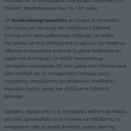
επένδυση για το ολοκληρωμένο συγκρότημα καζίνο (IRC) στο
Ελληνικό, προϋπολογισμού άνω του 1 δισ. ευρώ.
«Η
Nevada Gaming Commission
δεν μπορεί να κατανοήσει
τους λόγους για την ανοχή που επιδεικνύει η Ελληνική
Πολιτεία στον τρόπο ρυθμιστικής επίβλεψης του Καζίνο
Λουτρακίου και στην αποδοχή από το κράτους του απολύτως
αθέμιτου ανταγωνισμού μετά από 15 χρόνια παράνομης και
παράτυπης λειτουργίας του Καζίνο Λουτρακίου, με
ταυτόχρονη συσσώρευση 280 εκατ. χρεών που πλήττουν αργά
αλλά σταθερά και τις εναπομείνασες συναφείς υγιείς
επιχειρήσεις επηρεάζοντας και μελλοντικές επενδύσεις»,
σημειώνει πηγή με γνώση των εξελίξεων το τελευταίο
διάστημα.
Πράγματι, σήμερα από τις 10 επιχειρήσεις καζίνο στην Ελλάδα
μόνο δύο εξακολουθούν να λειτουργούν καταβάλλοντας τις
υποχρεώσεις τους με μεγάλη δυσκολία, κυρίως λόγω της