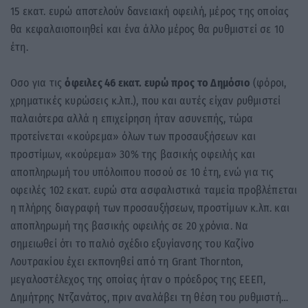
15 εκατ. ευρώ αποτελούν δανειακή οφειλή, μέρος της οποίας
θα κεφαλαιοποιηθεί και ένα άλλο μέρος θα ρυθμιστεί σε 10
έτη.
Οσο για τις
όφειλες 46 εκατ. ευρώ προς το Δημόσιο
(φόροι,
χρηματικές κυρώσεις κ.λπ.), που και αυτές είχαν ρυθμιστεί
παλαιότερα αλλά η επιχείρηση ήταν ασυνεπής, τώρα
προτείνεται «κούρεμα» όλων των προσαυξήσεων και
προστίμων, «κούρεμα» 30% της βασικής οφειλής και
αποπληρωμή του υπόλοιπου ποσού σε 10 έτη, ενώ για τις
οφειλές 102 εκατ. ευρώ στα ασφαλιστικά ταμεία προβλέπεται
η πλήρης διαγραφή των προσαυξήσεων, προστίμων κ.λπ. και
αποπληρωμή της βασικής οφειλής σε 20 χρόνια. Να
σημειωθεί ότι το παλιό σχέδιο εξυγίανσης του Καζίνο
Λουτρακίου έχει εκπονηθεί από τη Grant Thornton,
μεγαλοστέλεχος της οποίας ήταν ο πρόεδρος της ΕΕΕΠ,
Δημήτρης Ντζανάτος, πριν αναλάβει τη θέση του ρυθμιστή…