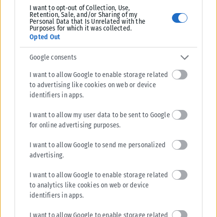
Εδώ και χρόνια το
Καζίνο Λουτρακίου
αποτελεί «ανοιχτή
I want to opt-out of Collection, Use,
Retention, Sale, and/or Sharing of my
πληγή» για τον κλάδο των
καζίνο
. Το 2008, ύστερα από μία
Personal Data that Is Unrelated with the
Purposes for which it was collected.
χρυσή δεκαετία κατά την οποία οι μέτοχοί του υπολογίζεται
Opted Out
ότι εισέπραξαν άνω των 500 εκατ. ευρώ, είχε φτάσει να έχει
μεικτά έσοδα 1,1 δισ. ευρώ. Από το 2009, όμως, που άρχισε
Google consents
σταδιακά η μεγάλη 10ετής κρίση στα καζίνο, οι μέτοχοι
I want to allow Google to enable storage related
απομακρύνθηκαν αναζητώντας παράλληλα «επενδυτή».
to advertising like cookies on web or device
Βέβαια ο επενδυτής δεν φάνηκε ποτέ, άρχισαν όμως να
identifiers in apps.
φαίνονται τα μεγάλα
χρέη
, που το 2016 εκτοξεύτηκαν στα 150
I want to allow my user data to be sent to Google
εκατ. ευρώ συνολικά προς το Δημόσιο (εφορία, σσφαλιστικά
for online advertising purposes.
ταμεία, κ.λπ.), την Τράπεζα Πειραιώς, τους εργαζομένους και
άλλους πιστωτές.
I want to allow Google to send me personalized
advertising.
Την ίδια χρονιά, το 2016, με την τρίτη κατά σειρά αίτησή του,
I want to allow Google to enable storage related
εγκρίθηκε η υπαγωγή του καζίνο στο άρθρο 106 Β. Η
to analytics like cookies on web or device
συμφωνία προέβλεπε 40% κούρεμα χρεών σε Δημόσιο και
identifiers in apps.
Ταμεία (χρέη 21,1 εκατ. ευρώ στο Δημόσιο και 24,5 εκατ. ευρώ
I want to allow Google to enable storage related