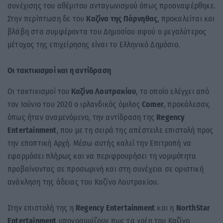
συνέχισης του αθέμιτου ανταγωνισμού όπως προαναφέρθηκε.
Στην περίπτωση δε του
Καζίνο της Πάρνηθας
, προκαλείται και
βλάβη στα συμφέροντα του Δημοσίου αφού ο μεγαλύτερος
μέτοχος της επιχείρησης είναι το Ελληνικό Δημόσιο.
Οι τακτικισμοί και η αντίδραση
Οι τακτικισμοί του
Καζίνο Λουτρακίου
, το οποίο ελέγχει από
τον Ιούνιο του 2020 ο ιρλανδικός όμιλος
Comer
, προκάλεσαν,
όπως ήταν αναμενόμενο, την αντίδραση της
Regency
Entertainment
, που με τη σειρά της απέστειλε επιστολή προς
την εποπτική Αρχή. Μέσω αυτής καλεί την Επιτροπή να
εφαρμόσει πλήρως και να περιφρουρήσει τη νομιμότητα
προβαίνοντας σε προσωρινή και στη συνέχεια σε οριστική
ανάκληση της άδειας του Καζίνο Λουτρακίου.
Στην επιστολή της η
Regency Entertainment
και η
NorthStar
Entertainment
υπογραμμίζουν πως τα χρέη του Καζίνο