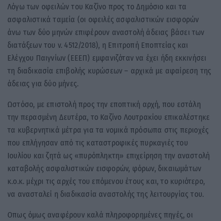
Λόγω των οφειλών του Καζίνο προς το Δημόσιο και τα
ασφαλιστικά ταμεία (οι οφειλές ασφαλιστικών εισφορών
άνω των δύο μηνών επιφέρουν αναστολή άδειας βάσει των
διατάξεων του ν. 4512/2018), η Επιτροπή Εποπτείας και
Ελέγχου Παιγνίων (ΕΕΕΠ) εμφανιζόταν να έχει ήδη εκκινήσει
τη διαδικασία επιβολής κυρώσεων – αρχικά με αφαίρεση της
άδειας για δύο μήνες.
Ωστόσο, με επιστολή προς την εποπτική αρχή, που εστάλη
την περασμένη Δευτέρα, το Καζίνο Λουτρακίου επικαλέστηκε
τα κυβερνητικά μέτρα για τα νομικά πρόσωπα στις περιοχές
που επλήγησαν από τις καταστροφικές πυρκαγιές του
Ιουλίου και ζητά ως «πυρόπληκτη» επιχείρηση την αναστολή
καταβολής ασφαλιστικών εισφορών, φόρων, δικαιωμάτων
κ.ο.κ. μέχρι τις αρχές του επόμενου έτους και, το κυριότερο,
να ανασταλεί η διαδικασία αναστολής της λειτουργίας του.
Οπως όμως αναφέρουν καλά πληροφορημένες πηγές, οι