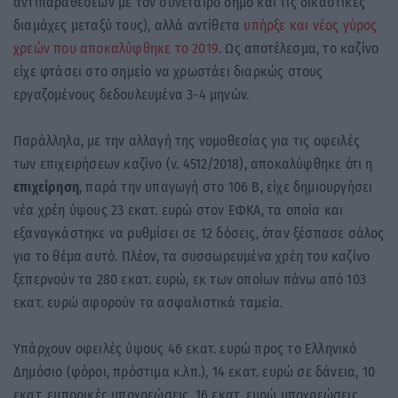
αντιπαραθέσεων με τον συνέταιρο δήμο και τις δικαστικές
διαμάχες μεταξύ τους), αλλά αντίθετα
υπήρξε και νέος γύρος
χρεών που αποκαλύφθηκε το 2019
. Ως αποτέλεσμα, το καζίνο
είχε φτάσει στο σημείο να χρωστάει διαρκώς στους
εργαζομένους δεδουλευμένα 3-4 μηνών.
Παράλληλα, με την αλλαγή της νομοθεσίας για τις οφειλές
των επιχειρήσεων καζίνο (ν. 4512/2018), αποκαλύφθηκε ότι η
επιχείρηση
, παρά την υπαγωγή στο 106 Β, είχε δημιουργήσει
νέα χρέη ύψους 23 εκατ. ευρώ στον ΕΦΚΑ, τα οποία και
εξαναγκάστηκε να ρυθμίσει σε 12 δόσεις, όταν ξέσπασε σάλος
για το θέμα αυτό. Πλέον, τα συσσωρευμένα χρέη του καζίνο
ξεπερνούν τα 280 εκατ. ευρώ, εκ των οποίων πάνω από 103
εκατ. ευρώ αφορούν τα ασφαλιστικά ταμεία.
Υπάρχουν οφειλές ύψους 46 εκατ. ευρώ προς το Ελληνικό
Δημόσιο (φόροι, πρόστιμα κ.λπ.), 14 εκατ. ευρώ σε δάνεια, 10
εκατ. εμπορικές υποχρεώσεις, 16 εκατ. ευρώ υποχρεώσεις