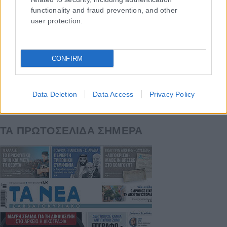
functionality and fraud prevention, and other
Η εταιρεία με την επωνυμία “POLITICAL MEDIA GROUP A.E.” και κατ’
user protection.
επέκταση η ιστοσελίδα που κατέχει αυτή “www.karfitsa.gr”
συμμορφώνονται με τη Σύσταση (ΕΕ) 2018/334 της Επιτροπής της
1ης Μαρτίου 2018 σχετικά με τα μέτρα για την αποτελεσματική
CONFIRM
αντιμετώπιση του παράνομου περιεχομένου στο διαδίκτυο (L 63).
Data Deletion
Data Access
Privacy Policy
Μοναδικός αριθμός Μ.Η.Τ. 262048
ΤΑ ΠΡΩΤΟΣΕΛΙΔΑ ΣΗΜΕΡΑ