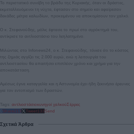
Το περιστατικό συνέβη το βράδυ της Κυριακής, όταν οι δράστες,
εκμεταλλευόμενοι τη νύχτα, έφτασαν στο σημείο και αφαίρεσαν
δεκάδες μέτρα καλωδίων, προκειμένου να αποκομίσουν τον χαλκό.
Ο κ. Στεφανούδης, μόλις έφτασε το πρωί στο αγρόκτημά του,
αντίκρισε το αντλιοστάσιο του λεηλατημένο.
Μιλώντας στο Infonews24, ο κ. Στεφανούδης, τόνισε ότι το κόστος
της ζημιάς αγγίζει τις 2.000 ευρώ, ενώ η λειτουργία του
αντλιοστασίου θα απαιτήσει επιπλέον χρόνο και χρήμα για την
αποκατάσταση.
Αμέσως έγινε καταγγελία και η Αστυνομία έχει ήδη ξεκινήσει έρευνες
για τον εντοπισμό των δραστών.
Tags:
αντλιοστάσιο
κυνηγοί χαλκού
Σέρρες
Share
213
Tweet
133
Send
Σχετικά Άρθρα