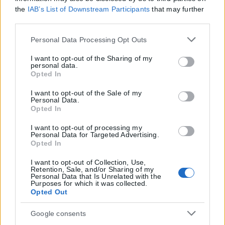
the
IAB’s List of Downstream Participants
that may further
disclose it to other third parties.
Please note that this website/app uses one or more Google
Personal Data Processing Opt Outs
services and may gather and store information including
but not limited to your visit or usage behaviour. You may
I want to opt-out of the Sharing of my
personal data.
click to grant or deny consent to Google and its third-party
Opted In
tags to use your data for below specified purposes in below
Google consent section.
I want to opt-out of the Sale of my
Personal Data.
Opted In
I want to opt-out of processing my
Personal Data for Targeted Advertising.
Opted In
I want to opt-out of Collection, Use,
Retention, Sale, and/or Sharing of my
Personal Data that Is Unrelated with the
Purposes for which it was collected.
Opted Out
Google consents