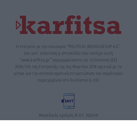
Η εταιρεία με την επωνυμία “POLITICAL MEDIA GROUP A.E.”
και κατ’ επέκταση η ιστοσελίδα που κατέχει αυτή
“www.karfitsa.gr” συμμορφώνονται με τη Σύσταση (ΕΕ)
2018/334 της Επιτροπής της 1ης Μαρτίου 2018 σχετικά με τα
μέτρα για την αποτελεσματική αντιμετώπιση του παράνομου
περιεχομένου στο διαδίκτυο (L 63).
Μοναδικός αριθμός Μ.Η.Τ. 262048
ΤΑ ΠΡΩΤΟΣΕΛΙΔΑ ΣΗΜΕΡΑ