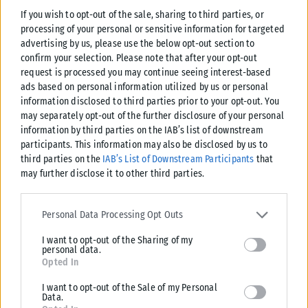
«προμελετήσει το έγκλημα».
If you wish to opt-out of the sale, sharing to third parties, or
processing of your personal or sensitive information for targeted
advertising by us, please use the below opt-out section to
confirm your selection. Please note that after your opt-out
request is processed you may continue seeing interest-based
ads based on personal information utilized by us or personal
Σχετικά Άρθρα
information disclosed to third parties prior to your opt-out. You
may separately opt-out of the further disclosure of your personal
information by third parties on the IAB’s list of downstream
participants. This information may also be disclosed by us to
third parties on the
IAB’s List of Downstream Participants
that
may further disclose it to other third parties.
Please note that this website/app uses one or more Google
services and may gather and store information including but not
Personal Data Processing Opt Outs
limited to your visit or usage behaviour. You may click to grant or
I want to opt-out of the Sharing of my
deny consent to Google and its third-party tags to use your data
personal data.
for below specified purposes in below Google consent section.
Opted In
I want to opt-out of the Sale of my Personal
Data.