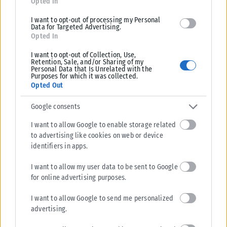
Opted In
ΕΛΛΆΔΑ
I want to opt-out of processing my Personal
Data for Targeted Advertising.
Από σήμερα μόνο με νέου τύπου ταυτότητα ή διαβατήριο τα
Opted In
ταξίδια στο εξωτερικό
Από σήμερα, 3 Αυγούστου, οι παλαιού τύπου «μπλε» αστυνομικές
I want to opt-out of Collection, Use,
Retention, Sale, and/or Sharing of my
ταυτότητες παύουν να ισχύουν ως ταξιδιωτικά έγγραφα για το
Personal Data that Is Unrelated with the
εξωτερικό, με...
Purposes for which it was collected.
Opted Out
ΑΝΑΡΤΉΘΗΚΕ ΑΠΌ
KARFITSANEWS
03/08/2026
Google consents
I want to allow Google to enable storage related
to advertising like cookies on web or device
identifiers in apps.
I want to allow my user data to be sent to Google
for online advertising purposes.
I want to allow Google to send me personalized
advertising.