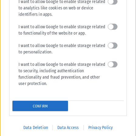
I want to allow Google to enable storage related
to analytics like cookies on web or device
ΕΛΛΆΔΑ
identifiers in apps.
Υπουργείο Κλιματικής Κρίσης: Ενέργειες για την κρατική
I want to allow Google to enable storage related
αρωγή προς τους πυρόπληκτους
to functionality of the website or app.
Σε εξέλιξη βρίσκονται οι διαδικασίες κρατικής αρωγής για τις περιοχές
I want to allow Google to enable storage related
που επλήγησαν από τις πρόσφατες πυρκαγιές, με τις αρμόδιες αρχές...
to personalization.
ΑΝΑΡΤΉΘΗΚΕ ΑΠΌ
KARFITSANEWS
02/08/2026
I want to allow Google to enable storage related
to security, including authentication
functionality and fraud prevention, and other
user protection.
CONFIRM
Data Deletion
Data Access
Privacy Policy