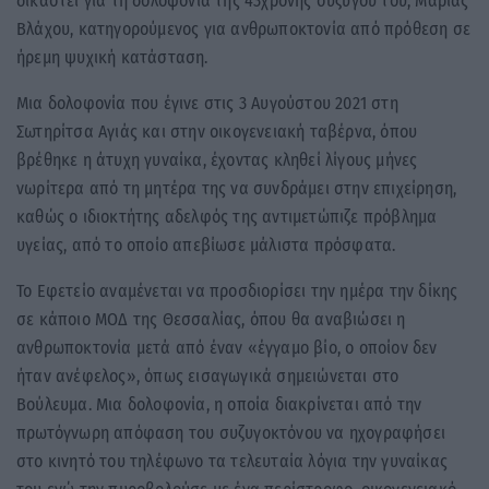
δικαστεί για τη δολοφονία της 43χρονης συζύγου του, Μαρίας
Βλάχου, κατηγορούμενος για ανθρωποκτονία από πρόθεση σε
ήρεμη ψυχική κατάσταση.
Μια δολοφονία που έγινε στις 3 Αυγούστου 2021 στη
Σωτηρίτσα Αγιάς και στην οικογενειακή ταβέρνα, όπου
βρέθηκε η άτυχη γυναίκα, έχοντας κληθεί λίγους μήνες
νωρίτερα από τη μητέρα της να συνδράμει στην επιχείρηση,
καθώς ο ιδιοκτήτης αδελφός της αντιμετώπιζε πρόβλημα
υγείας, από το οποίο απεβίωσε μάλιστα πρόσφατα.
Το Εφετείο αναμένεται να προσδιορίσει την ημέρα την δίκης
σε κάποιο ΜΟΔ της Θεσσαλίας, όπου θα αναβιώσει η
ανθρωποκτονία μετά από έναν «έγγαμο βίο, ο οποίον δεν
ήταν ανέφελος», όπως εισαγωγικά σημειώνεται στο
Βούλευμα. Μια δολοφονία, η οποία διακρίνεται από την
πρωτόγνωρη απόφαση του συζυγοκτόνου να ηχογραφήσει
στο κινητό του τηλέφωνο τα τελευταία λόγια την γυναίκας