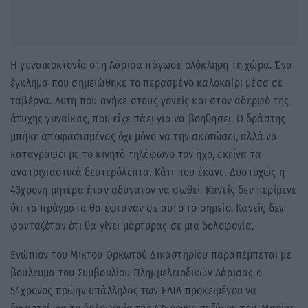
Η γυναικοκτονία στη Λάρισα πάγωσε ολόκληρη τη χώρα. Ένα
έγκλημα που σημειώθηκε το περασμένο καλοκαίρι μέσα σε
ταβέρνα. Αυτή που ανήκε στους γονείς και στον αδερφό της
άτυχης γυναίκας, που είχε πάει για να βοηθήσει. Ο δράστης
μπήκε αποφασισμένος όχι μόνο να την σκοτώσει, αλλά να
καταγράψει με το κινητό τηλέφωνο τον ήχο, εκείνα τα
ανατριχιαστικά δευτερόλεπτα. Κάτι που έκανε. Δυστυχώς η
43χρονη μητέρα ήταν αδύνατον να σωθεί. Κανείς δεν περίμενε
ότι τα πράγματα θα έφταναν σε αυτό το σημείο. Κανείς δεν
φανταζόταν ότι θα γίνει μάρτυρας σε μια δολοφονία.
Ενώπιον του Μικτού Ορκωτού Δικαστηρίου παραπέμπεται με
βούλευμα του Συμβουλίου Πλημμελειοδικών Λάρισας ο
54χρονος πρώην υπάλληλος των ΕΛΤΑ προκειμένου να