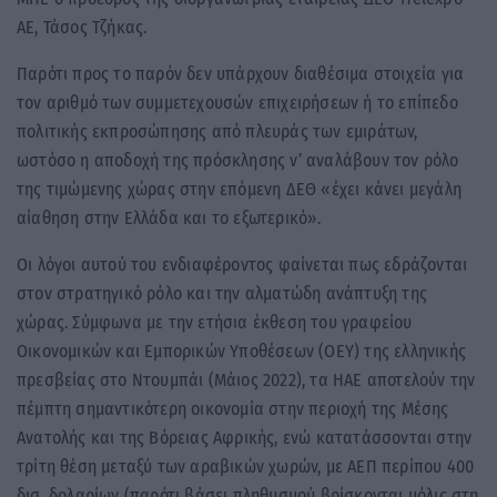
AE, Τάσος Τζήκας.
Παρότι προς το παρόν δεν υπάρχουν διαθέσιμα στοιχεία για
τον αριθμό των συμμετεχουσών επιχειρήσεων ή το επίπεδο
πολιτικής εκπροσώπησης από πλευράς των εμιράτων,
ωστόσο η αποδοχή της πρόσκλησης ν’ αναλάβουν τον ρόλο
της τιμώμενης χώρας στην επόμενη ΔΕΘ «έχει κάνει μεγάλη
αίαθηση στην Ελλάδα και το εξωτερικό».
Οι λόγοι αυτού του ενδιαφέροντος φαίνεται πως εδράζονται
στον στρατηγικό ρόλο και την αλματώδη ανάπτυξη της
χώρας. Σύμφωνα με την ετήσια έκθεση του γραφείου
Οικονομικών και Εμπορικών Υποθέσεων (ΟΕΥ) της ελληνικής
πρεσβείας στο Ντουμπάι (Μάιος 2022), τα ΗΑΕ αποτελούν την
πέμπτη σημαντικότερη οικονομία στην περιοχή της Μέσης
Ανατολής και της Βόρειας Αφρικής, ενώ κατατάσσονται στην
τρίτη θέση μεταξύ των αραβικών χωρών, με ΑΕΠ περίπου 400
δισ. δολαρίων (παρότι βάσει πληθυσμού βρίσκονται μόλις στη