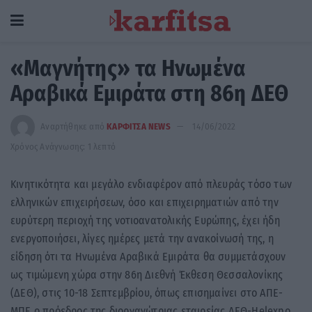
«Μαγνήτης» τα Ηνωμένα
Αραβικά Εμιράτα στη 86η ΔΕΘ
Αναρτήθηκε από
ΚΑΡΦΙΤΣΑ NEWS
14/06/2022
Χρόνος Ανάγνωσης: 1 λεπτό
Κινητικότητα και μεγάλο ενδιαφέρον από πλευράς τόσο των
ελληνικών επιχειρήσεων, όσο και επιχειρηματιών από την
ευρύτερη περιοχή της νοτιοανατολικής Ευρώπης, έχει ήδη
ενεργοποιήσει, λίγες ημέρες μετά την ανακοίνωσή της, η
είδηση ότι τα Ηνωμένα Αραβικά Εμιράτα θα συμμετάσχουν
ως τιμώμενη χώρα στην 86η Διεθνή Έκθεση Θεσσαλονίκης
(ΔΕΘ), στις 10-18 Σεπτεμβρίου, όπως επισημαίνει στο ΑΠΕ-
ΜΠΕ ο πρόεδρος της διοργανώτριας εταιρείας ΔΕΘ-Helexpo