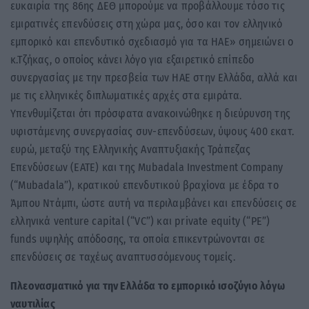
ευκαιρία της 86ης ΔΕΘ μπορούμε να προβάλλουμε τόσο τις
εμιρατινές επενδύσεις στη χώρα μας, όσο και τον ελληνικό
εμπορικό και επενδυτικό σχεδιασμό για τα ΗΑΕ» σημειώνει ο
κ.Τζήκας, ο οποίος κάνει λόγο για εξαιρετικό επίπεδο
συνεργασίας με την πρεσβεία των ΗΑΕ στην Ελλάδα, αλλά και
με τις ελληνικές διπλωματικές αρχές στα εμιράτα.
Υπενθυμίζεται ότι πρόσφατα ανακοινώθηκε η διεύρυνση της
υφιστάμενης συνεργασίας συν-επενδύσεων, ύψους 400 εκατ.
ευρώ, μεταξύ της Ελληνικής Αναπτυξιακής Τράπεζας
Επενδύσεων (ΕΑΤΕ) και της Mubadala Investment Company
(“Mubadala”), κρατικού επενδυτικού βραχίονα με έδρα το
Άμπου Ντάμπι, ώστε αυτή να περιλαμβάνει και επενδύσεις σε
ελληνικά venture capital (“VC”) και private equity (“PE”)
funds υψηλής απόδοσης, τα οποία επικεντρώνονται σε
επενδύσεις σε ταχέως αναπτυσσόμενους τομείς.
Πλεονασματικό για την Ελλάδα το εμπορικό ισοζύγιο λόγω
ναυτιλίας