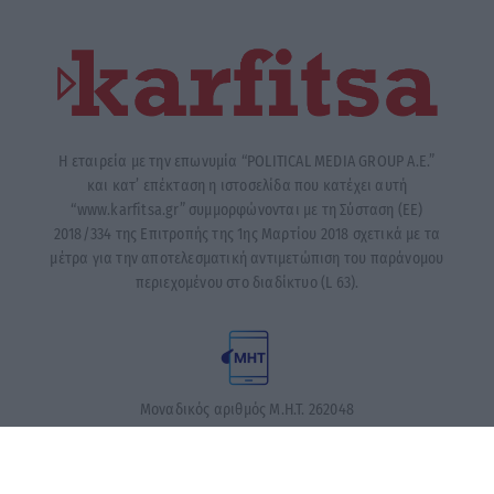
Η εταιρεία με την επωνυμία “POLITICAL MEDIA GROUP A.E.”
και κατ’ επέκταση η ιστοσελίδα που κατέχει αυτή
“www.karfitsa.gr” συμμορφώνονται με τη Σύσταση (ΕΕ)
2018/334 της Επιτροπής της 1ης Μαρτίου 2018 σχετικά με τα
μέτρα για την αποτελεσματική αντιμετώπιση του παράνομου
περιεχομένου στο διαδίκτυο (L 63).
Μοναδικός αριθμός Μ.Η.Τ. 262048
ΤΑ ΠΡΩΤΟΣΕΛΙΔΑ ΣΗΜΕΡΑ