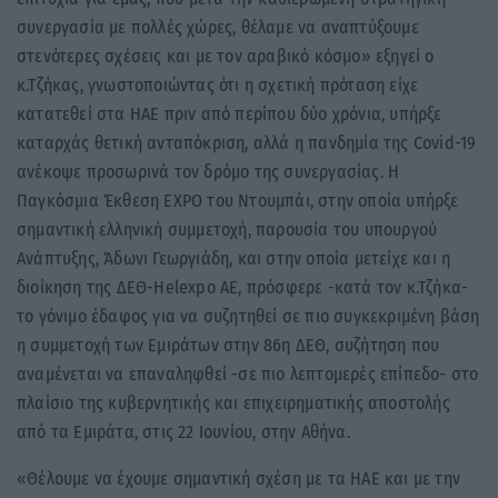
συνεργασία με πολλές χώρες, θέλαμε να αναπτύξουμε
στενότερες σχέσεις και με τον αραβικό κόσμο» εξηγεί ο
κ.Τζήκας, γνωστοποιώντας ότι η σχετική πρόταση είχε
κατατεθεί στα ΗΑΕ πριν από περίπου δύο χρόνια, υπήρξε
καταρχάς θετική ανταπόκριση, αλλά η πανδημία της Covid-19
ανέκοψε προσωρινά τον δρόμο της συνεργασίας. Η
Παγκόσμια Έκθεση EXPO του Ντουμπάι, στην οποία υπήρξε
σημαντική ελληνική συμμετοχή, παρουσία του υπουργού
Ανάπτυξης, Άδωνι Γεωργιάδη, και στην οποία μετείχε και η
διοίκηση της ΔΕΘ-Helexpo AE, πρόσφερε -κατά τον κ.Τζήκα-
το γόνιμο έδαφος για να συζητηθεί σε πιο συγκεκριμένη βάση
η συμμετοχή των Εμιράτων στην 86η ΔΕΘ, συζήτηση που
αναμένεται να επαναληφθεί -σε πιο λεπτομερές επίπεδο- στο
πλαίσιο της κυβερνητικής και επιχειρηματικής αποστολής
από τα Εμιράτα, στις 22 Ιουνίου, στην Αθήνα.
«Θέλουμε να έχουμε σημαντική σχέση με τα ΗΑΕ και με την