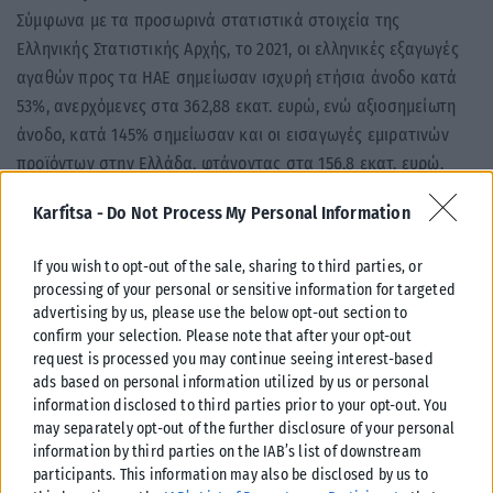
Σύμφωνα με τα προσωρινά στατιστικά στοιχεία της
Ελληνικής Στατιστικής Αρχής, το 2021, οι ελληνικές εξαγωγές
αγαθών προς τα ΗΑΕ σημείωσαν ισχυρή ετήσια άνοδο κατά
53%, ανερχόμενες στα 362,88 εκατ. ευρώ, ενώ αξιοσημείωτη
άνοδο, κατά 145% σημείωσαν και οι εισαγωγές εμιρατινών
προϊόντων στην Ελλάδα, φτάνοντας στα 156,8 εκατ. ευρώ.
Η άνοδος των ελληνικών εξαγωγών οφείλεται κυρίως στην
Karfitsa -
Do Not Process My Personal Information
αύξηση των ελληνικών πωλήσεων πετρελαιοειδών (+455%),
καπνικών προϊόντων (+26%), μαρμάρων (+33%), ειδών
If you wish to opt-out of the sale, sharing to third parties, or
processing of your personal or sensitive information for targeted
αλουμινίου (+48%), γουναρικών (+171%) και μηχανολογικού
advertising by us, please use the below opt-out section to
εξοπλισμού (+22%). Σύμφωνα με στοιχεία της Τραπέζης της
confirm your selection. Please note that after your opt-out
Ελλάδας για την τετραετία 2018-2021, η Ελλάδα παρουσιάζει
request is processed you may continue seeing interest-based
σταθερά σημαντικό πλεόνασμα στο εμπόριο υπηρεσιών με τα
ads based on personal information utilized by us or personal
information disclosed to third parties prior to your opt-out. You
ΗΑΕ. Το πλεόνασμα οφείλεται κατά κύριο λόγο στις
may separately opt-out of the further disclosure of your personal
ναυτιλιακές υπηρεσίες (θαλάσσιες μεταφορές) και ανέρχεται
information by third parties on the IAB’s list of downstream
περίπου στα 400-600 εκατ. ευρώ ετησίως.
participants. This information may also be disclosed by us to