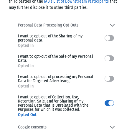
third parties on the
IAB’s List of Downstream Participants
that
Η επιχειρηματική παρουσία ελληνικών συμφερόντων στα ΗΑΕ
may further disclose it to other third parties.
(περίπου 300 εταιρείες) συγκροτείται κυρίως από
Please note that this website/app uses one or more Google
επιχειρήσεις κλάδων κατασκευών και ναυτιλιακής
services and may gather and store information including but not
Personal Data Processing Opt Outs
υποστήριξης στο Εμιράτο Fujairah, εμπορίου τροφίμων,
limited to your visit or usage behaviour. You may click to grant or
εστίασης, εμπορίου γούνας, εξοπλισμού τηλεπικοινωνιών.
I want to opt-out of the Sharing of my
deny consent to Google and its third-party tags to use your data
personal data.
for below specified purposes in below Google consent section.
Opted In
Σύμφωνα με το Υπουργείο Οικονομίας των ΗΑΕ, οι ελληνικές
άμεσες επενδύσεις (ΑΞΕ) στα ΗΑΕ αφορούν εννέα
I want to opt-out of the Sale of my Personal
Data.
υποκαταστήματα, 21 εμπορικές αντιπροσωπείες και 305
Opted In
εμπορικά σήματα. Σύμφωνα με τελευταία διαθέσιμα στοιχεία
I want to opt-out of processing my Personal
από την ίδια πηγή, το απόθεμα ελληνικών ΑΞΕ στα ΗΑΕ
Data for Targeted Advertising.
Opted In
ανερχόταν, το 2016, σε 195,6 εκατ. δολ (έναντι 93,8 εκατ. κατά
το τέλος του 2015). Η προετοιμασία του περιπτέρου 13, που θα
I want to opt-out of Collection, Use,
Retention, Sale, and/or Sharing of my
φιλοξενήσει την παρουσία των Ηνωμένων Αραβικών
Personal Data that Is Unrelated with the
Εμιράτων, έχει ήδη ξεκινήσει με εντατικούς ρυθμούς.
Purposes for which it was collected.
Opted Out
Πηγή: ΑΠΕ
Google consents