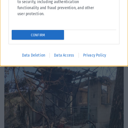
to security, including authentication
ΕΛΛΆΔΑ
functionality and fraud prevention, and other
Από σήμερα μόνο με νέου τύπου ταυτότητα ή διαβατήριο τα
user protection.
ταξίδια στο εξωτερικό
Από σήμερα, 3 Αυγούστου, οι παλαιού τύπου «μπλε» αστυνομικές
ταυτότητες παύουν να ισχύουν ως ταξιδιωτικά έγγραφα για το
CONFIRM
εξωτερικό, με...
ΑΝΑΡΤΉΘΗΚΕ ΑΠΌ
KARFITSANEWS
03/08/2026
Data Deletion
Data Access
Privacy Policy