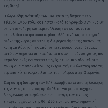
13η θέση).
Η ιλιγγιώδης ανάπτυξη των ΗΑΕ κατά τη διάρκεια των
τελευταίων 50 ετών, οφείλεται -κατά το γραφείο ΟΕΥ- κυρίως
στην ανακάλυψη και εκμετάλλευση των κοιτασμάτων
πετρελαίου και φυσικού αερίου, αλλά εσχάτως στρατηγικό
στόχο της χώρας αποτελεί η διαφοροποίηση της οικονομίας
και η απεξάρτησή της από τον πετρελαϊκό τομέα. Βέβαια,
αυτό δεν σημαίνει ότι «αφήνεται πίσω» η πρόνοια για τις πιο
παραδοσιακές ενεργειακές πηγές, σε μια περίοδο μάλιστα
που η Ρωσία αποκλείεται ως ενεργειακή εναλλακτική από τις
ευρωπαϊκές επιλογές, εξαιτίας του πολέμου στην Ουκρανία.
Όλη αυτή η δυναμική των ΗΑΕ εκλαμβάνεται από τη διοίκηση
της ΔΕΘ ως σημαντική προϋπόθεση για μια επιτυχημένη
διοργάνωση. «Θεωρώ πως η συμμετοχή των ΗΑΕ ως
τιμώμενης χώρας στην 86η ΔΕΘ είναι μια πολύ σημαντική
επιτυχία για εμάς, που μετά την καθιερωμένη στρατηγική