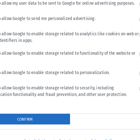
ώρα για διάφορους λόγους».
o allow my user data to be sent to Google for online advertising purposes.
ρεί κανείς να ζήσει καλύτερα στην Ελλάδα. Τώρα
o allow Google to send me personalized advertising.
όν. Αν κάποιος έχει μια ιδέα, υπάρχουν αρκετά
o allow Google to enable storage related to analytics like cookies on web or
ή της. Η εγχώρια επιχειρηματικότητα ανθεί. Υπάρχει
dentifiers in apps.
πε. Όταν κάποιος αισθάνεται ότι υπάρχει οικονομική και
 υπάρχει καλύτερο μέρος. Τα πράγματα πάνε καλύτερα».
o allow Google to enable storage related to functionality of the website or
 «Οι γυναίκες κρατάνε το μισό του ουρανού» και τον ρόλο
o allow Google to enable storage related to personalization.
αρεμβαίνω στα τού πρωθυπουργού. Είναι πολύ δύσκολο για
ι στους οικονομικούς θεσμούς να είμαι το δεύτερο βιολί.
o allow Google to enable storage related to security, including
ρέπει να τον κρατήσεις και να παραμείνεις στο παρασκήνιο».
cation functionality and fraud prevention, and other user protection.
ρωταγωνιστής. Όταν είσαι ο μαέστρος. Παλαιότερα επέκρινα
λά όταν είσαι μέσα στα πράγματα, όταν είσαι ο μαέστρος μιας
CONFIRM
ι έξω εύκολα κρίνεις, αλλά όταν είσαι μέσα τότε αυτό είναι