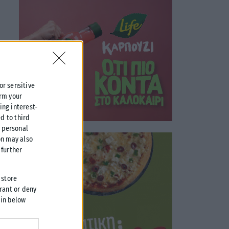
 or sensitive
irm your
ing interest-
d to third
r personal
on may also
further
 store
grant or deny
 in below