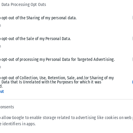
deavor δημιούργησε τα εργαλεία που βοήθησαν τις
 Data Processing Opt Outs
o opt-out of the Sharing of my personal data.
n
έβας Γκραμπόφσκι αποφάσισε ομόφωνα η Βουλή
o opt-out of the Sale of my Personal Data.
ι θα πρέπει να διδάσκεται στα παιδιά πώς να
n
ιά θα είναι πιο επιτυχημένα εάν μάθουν από μικρά να
o opt-out of processing my Personal Data for Targeted Advertising.
n
o opt-out of Collection, Use, Retention, Sale, and/or Sharing of my
(φορολογικά, οικονομικά κ.ά.) τόσο στην περιφέρεια όσο και
 Data that Is Unrelated with the Purposes for which it was
d.
 επιτυχία οι επιχειρηματικές ιδέες. Ιδιαίτερη μνεία έκανε
ut
ν γυναικών. Σύμφωνα με την ίδια, ο ρόλος της κυβέρνησης
consents
o allow Google to enable storage related to advertising like cookies on web
ην περίοδο της οικονομικής κρίσης απάντησε ότι «υπήρχε
e identifiers in apps.
ά τη διάρκεια της οικονομικής κρίσης. Αυτοί οι