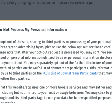
ς, ενώ για την ηγεσία τόνισε ότι πρέπει να κινείται με
πρέπει να προοδεύσει, είπε η
o Not Process My Personal Information
o opt-out of the sale, sharing to third parties, or processing of your personal
for targeted advertising by us, please use the below opt-out section to conf
 επεσήμανε και συμπλήρωσε ότι «πρέπει να θεσμοθετηθούν
lease note that after your opt-out request is processed you may continue see
ς μητέρας και η εργασιακή ιδιότητα είναι πολύ δύσκολο να
sed on personal information utilized by us or personal information disclose
ογένεια ή καριέρα. Χρειάζονται κίνητρα και υποστήριξη. Στο
 to your opt-out. You may separately opt-out of the further disclosure of you
ικά σημαντικές».
by third parties on the IAB’s list of downstream participants. This informati
 by us to third parties on the
IAB’s List of Downstream Participants
that may 
o other third parties.
ιτυχημένο ρόλο της Endeavor λέγοντας χαρακτηριστικά:
τι αυτής. Μπορώ να πω ότι είναι από τις πιο επιτυχημένες
that this website/app uses one or more Google services and may gather and
ncluding but not limited to your visit or usage behaviour. You may click to 
 επιχειρηματικότητας. Ήταν μια ΜΚΟ που χρειαζόταν για την
oogle and its third-party tags to use your data for below specified purposes
ε έναν οργανισμό που να επικεντρώνεται στην προώθηση της
nt section.
μια κλιμάκωση επιχειρηματιών δημιουργώντας βιώσιμη