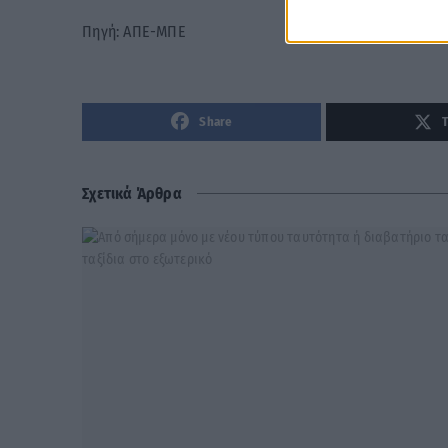
Πηγή: ΑΠΕ-ΜΠΕ
Share
Σχετικά Άρθρα