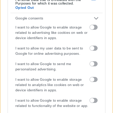
Purposes for which it was collected.
Opted Out
Google consents
I want to allow Google to enable storage
related to advertising like cookies on web or
device identifiers in apps.
Η εταιρεία με την επωνυμία “POLITICAL MEDIA GROUP A.E.” και κατ’
I want to allow my user data to be sent to
επέκταση η ιστοσελίδα που κατέχει αυτή “www.karfitsa.gr”
Google for online advertising purposes.
συμμορφώνονται με τη Σύσταση (ΕΕ) 2018/334 της Επιτροπής της
1ης Μαρτίου 2018 σχετικά με τα μέτρα για την αποτελεσματική
I want to allow Google to send me
αντιμετώπιση του παράνομου περιεχομένου στο διαδίκτυο (L 63).
personalized advertising.
I want to allow Google to enable storage
related to analytics like cookies on web or
Μοναδικός αριθμός Μ.Η.Τ. 262048
device identifiers in apps.
ΤΑ ΠΡΩΤΟΣΕΛΙΔΑ ΣΗΜΕΡΑ
I want to allow Google to enable storage
related to functionality of the website or app.