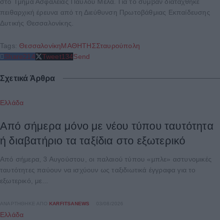
στο Τμήμα Ασφάλειας Παύλου Μελά. Για το συμβάν διατάχθηκε
πειθαρχική έρευνα από τη Διεύθυνση Πρωτοβάθμιας Εκπαίδευσης
Δυτικής Θεσσαλονίκης.
Tags:
Θεσσαλονίκη
ΜΑΘΗΤΗΣ
Σταυρούπολη
Share
214
Tweet
134
Send
Σχετικά Άρθρα
Ελλάδα
Από σήμερα μόνο με νέου τύπου ταυτότητα
ή διαβατήριο τα ταξίδια στο εξωτερικό
Από σήμερα, 3 Αυγούστου, οι παλαιού τύπου «μπλε» αστυνομικές
ταυτότητες παύουν να ισχύουν ως ταξιδιωτικά έγγραφα για το
εξωτερικό, με...
ΑΝΑΡΤΉΘΗΚΕ ΑΠΌ
KARFITSANEWS
03/08/2026
Ελλάδα