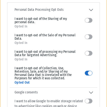
Please note that this website/app uses one or more Google
services and may gather and store information including but not
Personal Data Processing Opt Outs
limited to your visit or usage behaviour. You may click to grant or
I want to opt-out of the Sharing of my
deny consent to Google and its third-party tags to use your data
personal data.
for below specified purposes in below Google consent section.
Opted In
I want to opt-out of the Sale of my Personal
ΕΛΛΆΔΑ
Data.
Opted In
Υπουργείο Κλιματικής Κρίσης: Ενέργειες για την κρατική
I want to opt-out of processing my Personal
αρωγή προς τους πυρόπληκτους
Data for Targeted Advertising.
Σε εξέλιξη βρίσκονται οι διαδικασίες κρατικής αρωγής για τις περιοχές
Opted In
που επλήγησαν από τις πρόσφατες πυρκαγιές, με τις αρμόδιες αρχές...
I want to opt-out of Collection, Use,
Retention, Sale, and/or Sharing of my
ΑΝΑΡΤΉΘΗΚΕ ΑΠΌ
KARFITSANEWS
02/08/2026
Personal Data that Is Unrelated with the
Purposes for which it was collected.
Opted Out
Google consents
I want to allow Google to enable storage related
to advertising like cookies on web or device