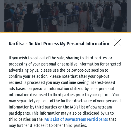
ΕΛΛΆΔΑ
Karfitsa -
Do Not Process My Personal Information
Από σήμερα μόνο με νέου τύπου ταυτότητα ή διαβατήριο τα
ταξίδια στο εξωτερικό
If you wish to opt-out of the sale, sharing to third parties, or
processing of your personal or sensitive information for targeted
Από σήμερα, 3 Αυγούστου, οι παλαιού τύπου «μπλε» αστυνομικές
advertising by us, please use the below opt-out section to
ταυτότητες παύουν να ισχύουν ως ταξιδιωτικά έγγραφα για το
confirm your selection. Please note that after your opt-out
εξωτερικό, με...
request is processed you may continue seeing interest-based
ΑΝΑΡΤΉΘΗΚΕ ΑΠΌ
KARFITSANEWS
03/08/2026
ads based on personal information utilized by us or personal
information disclosed to third parties prior to your opt-out. You
may separately opt-out of the further disclosure of your personal
information by third parties on the IAB’s list of downstream
participants. This information may also be disclosed by us to
third parties on the
IAB’s List of Downstream Participants
that
may further disclose it to other third parties.