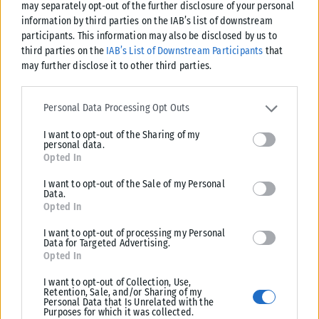
may separately opt-out of the further disclosure of your personal
ταυτότητες παύουν να ισχύουν ως ταξιδιωτικά έγγραφα για το
information by third parties on the IAB’s list of downstream
εξωτερικό, με...
participants. This information may also be disclosed by us to
third parties on the
IAB’s List of Downstream Participants
that
ΑΝΑΡΤΉΘΗΚΕ ΑΠΌ
KARFITSANEWS
03/08/2026
may further disclose it to other third parties.
Please note that this website/app uses one or more Google
services and may gather and store information including but not
Personal Data Processing Opt Outs
limited to your visit or usage behaviour. You may click to grant or
I want to opt-out of the Sharing of my
deny consent to Google and its third-party tags to use your data
personal data.
for below specified purposes in below Google consent section.
Opted In
I want to opt-out of the Sale of my Personal
Data.
Opted In
I want to opt-out of processing my Personal
Data for Targeted Advertising.
Opted In
ΕΛΛΆΔΑ
I want to opt-out of Collection, Use,
Retention, Sale, and/or Sharing of my
Υπουργείο Κλιματικής Κρίσης: Ενέργειες για την κρατική
Personal Data that Is Unrelated with the
Purposes for which it was collected.
αρωγή προς τους πυρόπληκτους