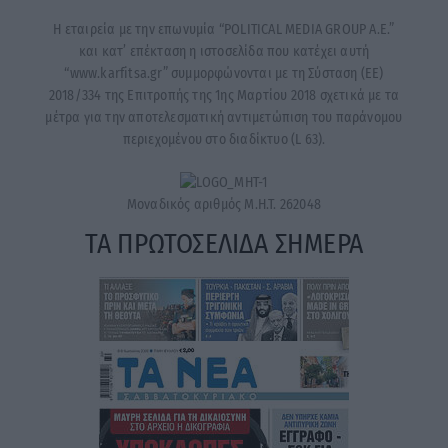
Η εταιρεία με την επωνυμία “POLITICAL MEDIA GROUP A.E.”
και κατ’ επέκταση η ιστοσελίδα που κατέχει αυτή
“www.karfitsa.gr” συμμορφώνονται με τη Σύσταση (ΕΕ)
2018/334 της Επιτροπής της 1ης Μαρτίου 2018 σχετικά με τα
μέτρα για την αποτελεσματική αντιμετώπιση του παράνομου
περιεχομένου στο διαδίκτυο (L 63).
Μοναδικός αριθμός Μ.Η.Τ. 262048
ΤΑ ΠΡΩΤΟΣΕΛΙΔΑ ΣΗΜΕΡΑ