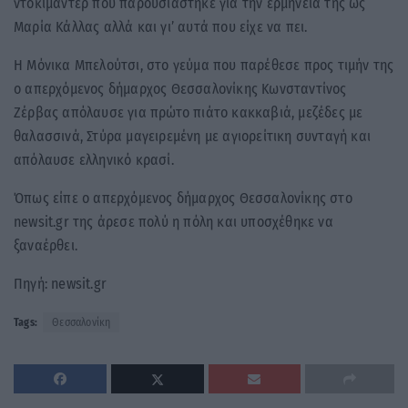
ντοκιμαντέρ που παρουσιάστηκε για την ερμηνεία της ως
Μαρία Κάλλας αλλά και γι’ αυτά που είχε να πει.
Η Μόνικα Μπελούτσι, στο γεύμα που παρέθεσε προς τιμήν της
ο απερχόμενος δήμαρχος Θεσσαλονίκης Κωνσταντίνος
Ζέρβας απόλαυσε για πρώτο πιάτο κακκαβιά, μεζέδες με
θαλασσινά, Στύρα μαγειρεμένη με αγιορείτικη συνταγή και
απόλαυσε ελληνικό κρασί.
Όπως είπε ο απερχόμενος δήμαρχος Θεσσαλονίκης στο
newsit.gr της άρεσε πολύ η πόλη και υποσχέθηκε να
ξαναέρθει.
Πηγή: newsit.gr
Tags:
Θεσσαλονίκη