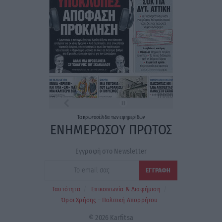
Τα
πρωτοσέλιδα
των
εφημερίδων
ΕΝΗΜΕΡΩΣΟΥ ΠΡΩΤΟΣ
Εγγραφή στο Newsletter
Ταυτότητα
Επικοινωνία & Διαφήμιση
Όροι Χρήσης – Πολιτική Απορρήτου
© 2026 Karfitsa