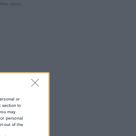
διες αρχές...
personal or
 section to
 you may
 or personal
pt-out of the
f