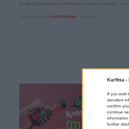
Σε εξέλιξη βρίσκονται οι διαδικασίες κρατικής αρωγής για 
ΑΝΑΡΤΉΘΗΚΕ ΑΠΌ
KARFITSANEWS
02/08/2026
Karfitsa -
If you wish 
sensitive i
confirm you
continue se
information 
further disc