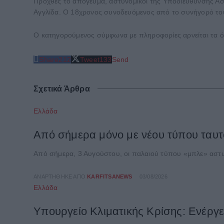
Προχθές το απόγευμα, αστυνομικοί της Υποδιεύθυνσης Ασφα
Αγγλίδα. Ο 18χρονος συνοδευόμενος από το συνήγορό του 
Ο κατηγορούμενος σύμφωνα με πληροφορίες αρνείται τα ό
Share
212
Tweet
133
Send
Σχετικά Άρθρα
Ελλάδα
Από σήμερα μόνο με νέου τύπου ταυτό
Από σήμερα, 3 Αυγούστου, οι παλαιού τύπου «μπλε» αστυνο
ΑΝΑΡΤΉΘΗΚΕ ΑΠΌ
KARFITSANEWS
03/08/2026
Ελλάδα
Υπουργείο Κλιματικής Κρίσης: Ενέργε