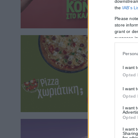
downstream 
the
IAB’s L
Please note
store inform
grant or de
purposes in
Persona
I want 
Opted 
I want 
Opted 
I want 
Adverti
Opted 
I want 
Sharing
for whic