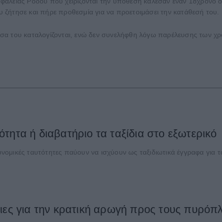
λείας Ρόδου που χειρίζονται την υπόθεση κάλεσαν έναν 18χρονο ο ο
ζήτησε και πήρε προθεσμία για να προετοιμάσει την κατάθεσή του.
σα του καταλογίζονται, ενώ δεν συνελήφθη λόγω παρέλευσης των χ
τητα ή διαβατήριο τα ταξίδια στο εξωτερικό
μικές ταυτότητες παύουν να ισχύουν ως ταξιδιωτικά έγγραφα για το 
ιες για την κρατική αρωγή προς τους πυρόπ