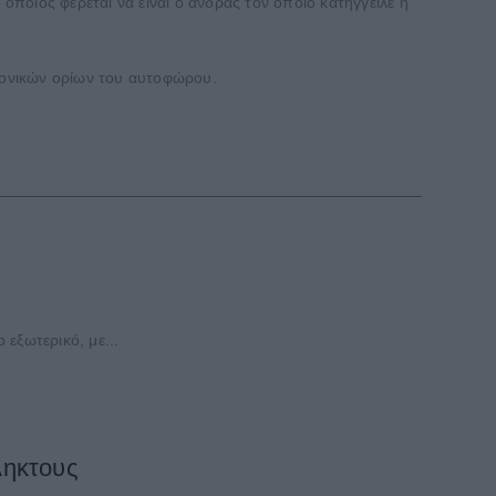
ποίος φέρεται να είναι ο άνδρας τον οποίο κατήγγειλε η
ρονικών ορίων του αυτοφώρου.
εξωτερικό, με...
ληκτους