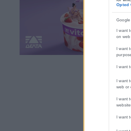
Opted 
Google
I want 
on web 
I want 
purpos
I want 
I want 
web or 
I want 
website
I want 
I want 