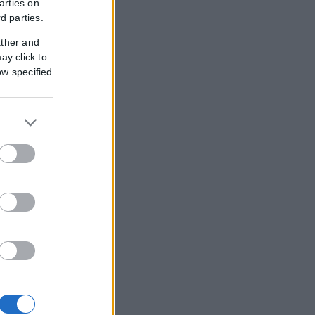
arties on
rd parties.
ather and
ay click to
ow specified