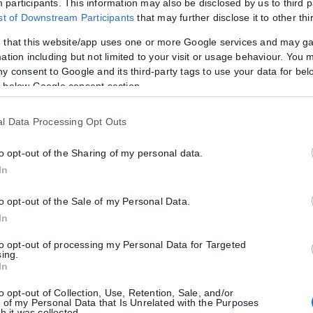
participants. This information may also be disclosed by us to third p
ist of Downstream Participants
that may further disclose it to other thi
 that this website/app uses one or more Google services and may g
ation including but not limited to your visit or usage behaviour. You m
ny consent to Google and its third-party tags to use your data for bel
 below Google consent section.
l Data Processing Opt Outs
to opt-out of the Sharing of my personal data.
In
to opt-out of the Sale of my Personal Data.
In
to opt-out of processing my Personal Data for Targeted
sing.
In
to opt-out of Collection, Use, Retention, Sale, and/or
 of my Personal Data that Is Unrelated with the Purposes
h it was collected.