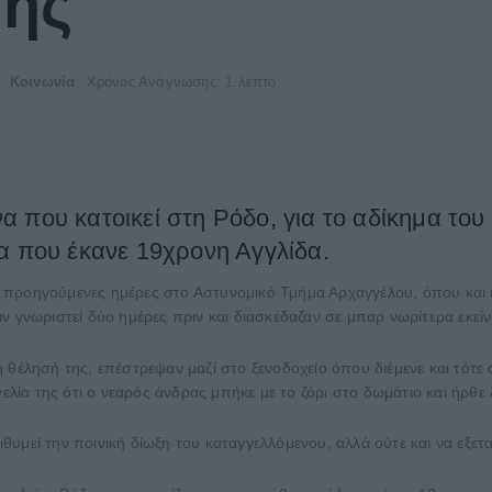
της
Κοινωνία
Χρόνος Ανάγνωσης: 1 λεπτό
 που κατοικεί στη Ρόδο, για το αδίκημα το
α που έκανε 19χρονη Αγγλίδα.
 τις προηγούμενες ημέρες στο Αστυνομικό Τμήμα Αρχαγγέλου, όπου κα
ν γνωριστεί δύο ημέρες πριν και διασκέδαζαν σε μπαρ νωρίτερα εκεί
 θέλησή της, επέστρεψαν μαζί στο ξενοδοχείο όπου διέμενε και τότε
ελία της ότι ο νεαρός άνδρας μπήκε με το ζόρι στο δωμάτιο και ήρθε 
υμεί την ποινική δίωξη του καταγγελλόμενου, αλλά ούτε και να εξετα