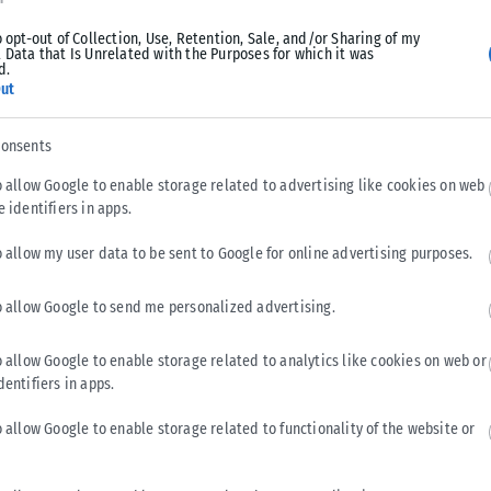
o opt-out of Collection, Use, Retention, Sale, and/or Sharing of my
 Data that Is Unrelated with the Purposes for which it was
d.
ut
consents
o allow Google to enable storage related to advertising like cookies on web
e identifiers in apps.
ΕΛΛΆΔΑ
o allow my user data to be sent to Google for online advertising purposes.
Υπουργείο Κλιματικής Κρίσης: Ενέργειες για την
o allow Google to send me personalized advertising.
κρατική αρωγή προς τους πυρόπληκτους
Σε εξέλιξη βρίσκονται οι διαδικασίες κρατικής αρωγής για τις
o allow Google to enable storage related to analytics like cookies on web or
περιοχές που επλήγησαν από τις πρόσφατες πυρκαγιές, με τις
dentifiers in apps.
αρμόδιες αρχές...
o allow Google to enable storage related to functionality of the website or
ΑΝΑΡΤΉΘΗΚΕ ΑΠΌ
KARFITSANEWS
02/08/2026