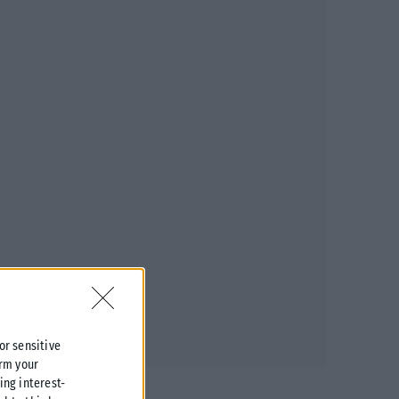
 or sensitive
irm your
ing interest-