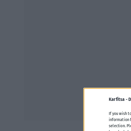
Karfitsa -
D
If you wish t
information 
selection. P