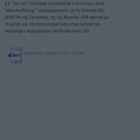
A.E.” και κατ’ επέκταση η ιστοσελίδα που κατέχει αυτή
“www.karfitsa.gr” συμμορφώνονται με τη Σύσταση (ΕΕ)
2018/334 της Επιτροπής της 1ης Μαρτίου 2018 σχετικά με
τα μέτρα για την αποτελεσματική αντιμετώπιση του
παράνομου περιεχομένου στο διαδίκτυο (L 63).
Μοναδικός αριθμός Μ.Η.Τ. 262048