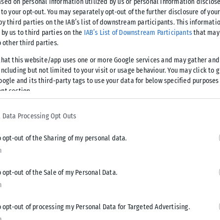
sed on personal information utilized by us or personal information disclose
 to your opt-out. You may separately opt-out of the further disclosure of you
οι της Κυψέλης αντίκρισαν στην οδό
by third parties on the IAB’s list of downstream participants. This informati
 είδαν έναν άνδρα γεμάτο αίματα και
 by us to third parties on the
IAB’s List of Downstream Participants
that may 
o other third parties.
να αυτοκίνητο.
that this website/app uses one or more Google services and may gather and
ncluding but not limited to your visit or usage behaviour. You may click to 
υ διαπίστωσαν ότι ο άντρας είναι νεκρός ενώ δίπλα του
oogle and its third-party tags to use your data for below specified purposes
nt section.
κληματική ενέργεια ή αυτοκτονία.
 Data Processing Opt Outs
o opt-out of the Sharing of my personal data.
n
Tweet
Send
o opt-out of the Sale of my Personal Data.
n
o opt-out of processing my Personal Data for Targeted Advertising.
n