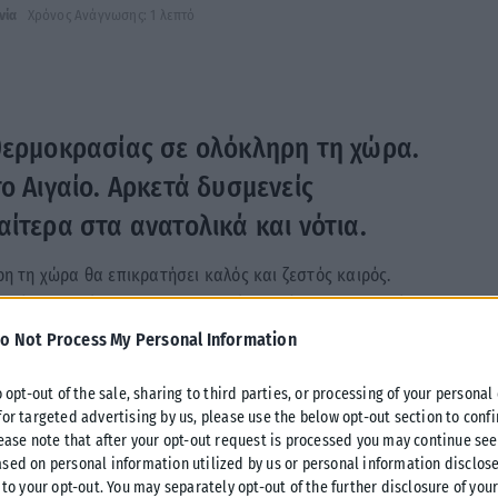
νία
Χρόνος Ανάγνωσης: 1 λεπτό
θερμοκρασίας σε ολόκληρη τη χώρα.
ο Αιγαίο. Αρκετά δυσμενείς
ίτερα στα ανατολικά και νότια.
ρη τη χώρα θα επικρατήσει καλός και ζεστός καιρός.
ήκες, ιδιαίτερα στα ανατολικά και νότια ηπειρωτικά και
είς.
o Not Process My Personal Information
ό 10 έως 30 βαθμούς, στην υπόλοιπη Βόρεια Ελλάδα από 15
o opt-out of the sale, sharing to third parties, or processing of your personal
for targeted advertising by us, please use the below opt-out section to conf
 βαθμούς, στα υπόλοιπα ηπειρωτικά από 18 έως 35, στα
lease note that after your opt-out request is processed you may continue see
ά του Αιγαίου και την Κρήτη από 19 έως 31 βαθμούς, ενώ
sed on personal information utilized by us or personal information disclose
στους 35-37 βαθμούς Κελσίου.
 to your opt-out. You may separately opt-out of the further disclosure of you