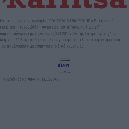
Η εταιρεία με την επωνυμία “POLITICAL MEDIA GROUP A.E.” και κατ’
επέκταση η ιστοσελίδα που κατέχει αυτή “www.karfitsa.gr”
συμμορφώνονται με τη Σύσταση (ΕΕ) 2018/334 της Επιτροπής της 1ης
Μαρτίου 2018 σχετικά με τα μέτρα για την αποτελεσματική αντιμετώπιση
του παράνομου περιεχομένου στο διαδίκτυο (L 63).
Μοναδικός αριθμός Μ.Η.Τ. 262048