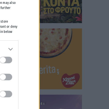
on may also
further
 store
grant or deny
 in below