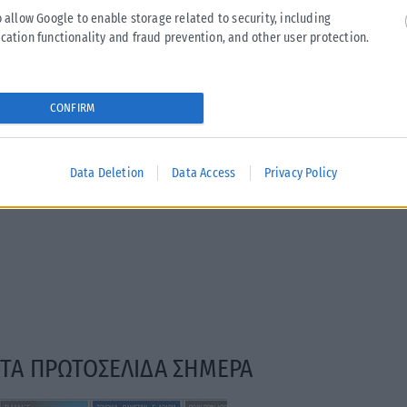
περιοχές που επλήγησαν από τις πρόσφατες πυρκαγιές, με τις
o allow Google to enable storage related to security, including
αρμόδιες αρχές...
cation functionality and fraud prevention, and other user protection.
ΑΝΑΡΤΉΘΗΚΕ ΑΠΌ
KARFITSANEWS
02/08/2026
CONFIRM
Data Deletion
Data Access
Privacy Policy
ΤΑ ΠΡΩΤΟΣΕΛΙΔΑ ΣΗΜΕΡΑ