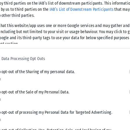
by third parties on the IAB’s list of downstream participants. This informati
 by us to third parties on the
IAB’s List of Downstream Participants
that may 
ις με εντάσεις 5-6 και τοπικά 7 μποφόρ, ενώ στο Ιόνιο θα
o other third parties.
ις έως 5 μποφόρ.
that this website/app uses one or more Google services and may gather and
ncluding but not limited to your visit or usage behaviour. You may click to 
ς θα είναι οι πυρομετεωρολογικές συνθήκες στο σύνολο του
oogle and its third-party tags to use your data for below specified purposes
με εντάσεις 4-5 μποφόρ και κατά περιόδους στα ανατολικά 6
nt section.
αθμούς.
 Data Processing Opt Outs
o opt-out of the Sharing of my personal data.
n
μετά το μεσημέρι. Οι άνεμοι θα πνέουν από διάφορες
θα κυμανθεί από 21 έως 33 βαθμούς.
o opt-out of the Sale of my Personal Data.
n
o opt-out of processing my Personal Data for Targeted Advertising.
n
Tweet
Send