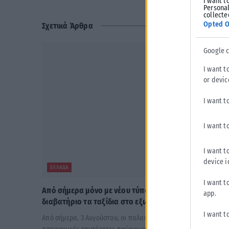
I want t
Personal
collecte
Opted O
Σχετικά Άρθρα
Google 
I want t
or devic
I want t
I want t
I want t
device i
ΕΛΛΆΔΑ
I want t
Από σήμερα μόνο με νέου τύπου ταυτότητα ή
app.
διαβατήριο τα ταξίδια στο εξωτερικό
I want t
Από σήμερα, 3 Αυγούστου, οι παλαιού τύπου «μπλε»