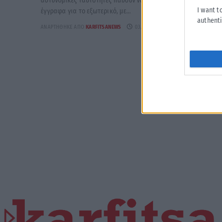
αστυνομικές ταυτότητες παύουν να ισχύουν ως ταξιδιωτικά
I want t
έγγραφα για το εξωτερικό, με...
authenti
ΑΝΑΡΤΉΘΗΚΕ ΑΠΌ
KARFITSANEWS
03/08/2026