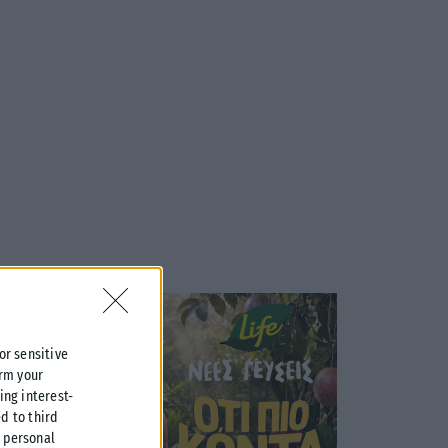
 or sensitive
irm your
ing interest-
d to third
r personal