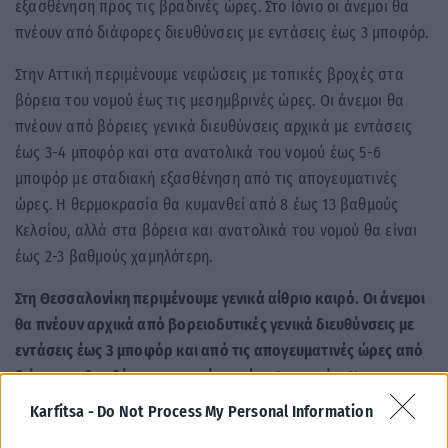
εξασθένηση προς τις βραδινές ώρες. Στο Ιόνιο οι άνεμοι θα
πνέουν από διάφορες διευθύνσεις με εντάσεις έως 3 μποφόρ.
Στην Αττική περιμένουμε νεφώσεις με τοπικές βροχές στα
βόρεια του νομού έως τις μεσημβρινές ώρες. Οι άνεμοι θα
πνέουν από βόρειες γενικά διευθύνσεις αρχικά με εντάσεις
έως 3-4 μποφόρ και στα ανατολικά του νομού έως 5-6
μποφόρ με σταδιακή εξασθένηση από τις απογευματινές
ώρες. Η θερμοκρασία θα κυμανθεί από 8 έως 13 βαθμούς
Κελσίου, αλλά στα βόρεια και ανατολικά του νομού θα είναι
έως 2-3 βαθμούς χαμηλότερη.
Στη Θεσσαλονίκη περιμένουμε γενικά αίθριο καιρό. Οι άνεμοι
θα πνέουν αρχικά από βορειοδυτικές γενικά διευθύνσεις με
εντάσεις έως 3 μποφόρ και από τις απογευματινές ώρες από
διάφορες διευθύνσεις με εντάσεις έως 2 μποφόρ. Η
θερμοκρασία θα κυμανθεί από 5 έως 14 βαθμούς Κελσίου.
Karfitsa -
Do Not Process My Personal Information
Tags:
Καιρός