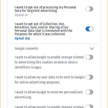
I want to opt-out of processing my Personal
Από σήμερα μόνο με νέου τύπου ταυτότητα ή διαβατήριο τα
Data for Targeted Advertising.
ταξίδια στο εξωτερικό
Opted In
Από σήμερα, 3 Αυγούστου, οι παλαιού τύπου «μπλε» αστυνομικές
I want to opt-out of Collection, Use,
ταυτότητες παύουν να ισχύουν ως ταξιδιωτικά έγγραφα για το
Retention, Sale, and/or Sharing of my
Personal Data that Is Unrelated with the
εξωτερικό, με...
Purposes for which it was collected.
Opted Out
ΑΝΑΡΤΉΘΗΚΕ ΑΠΌ
KARFITSANEWS
03/08/2026
Google consents
I want to allow Google to enable storage related
to advertising like cookies on web or device
identifiers in apps.
I want to allow my user data to be sent to Google
for online advertising purposes.
I want to allow Google to send me personalized
advertising.
I want to allow Google to enable storage related