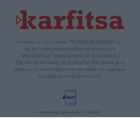
Η εταιρεία με την επωνυμία “POLITICAL MEDIA GROUP A.E.”
και κατ’ επέκταση η ιστοσελίδα που κατέχει αυτή
“www.karfitsa.gr” συμμορφώνονται με τη Σύσταση (ΕΕ)
2018/334 της Επιτροπής της 1ης Μαρτίου 2018 σχετικά με τα
μέτρα για την αποτελεσματική αντιμετώπιση του παράνομου
περιεχομένου στο διαδίκτυο (L 63).
Μοναδικός αριθμός Μ.Η.Τ. 262048
ΤΑ ΠΡΩΤΟΣΕΛΙΔΑ ΣΗΜΕΡΑ