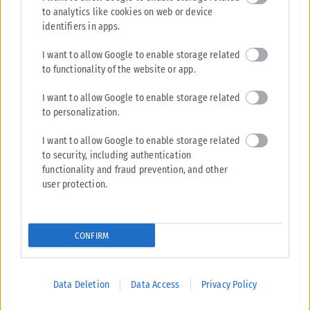
to analytics like cookies on web or device
ΕΛΛΆΔΑ
identifiers in apps.
Υπουργείο Κλιματικής Κρίσης: Ενέργειες για την κρατική
I want to allow Google to enable storage related
αρωγή προς τους πυρόπληκτους
to functionality of the website or app.
Σε εξέλιξη βρίσκονται οι διαδικασίες κρατικής αρωγής για τις περιοχές
που επλήγησαν από τις πρόσφατες πυρκαγιές, με τις αρμόδιες αρχές...
I want to allow Google to enable storage related
to personalization.
ΑΝΑΡΤΉΘΗΚΕ ΑΠΌ
KARFITSANEWS
02/08/2026
I want to allow Google to enable storage related
to security, including authentication
functionality and fraud prevention, and other
user protection.
CONFIRM
Data Deletion
Data Access
Privacy Policy