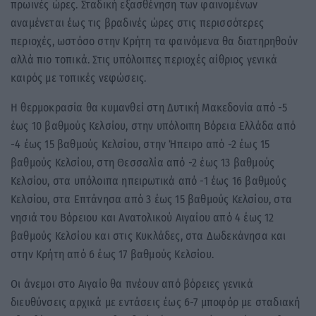
πρωινές ώρες. Σταδική εξασθένηση των φαινομένων
αναμένεται έως τις βραδινές ώρες στις περισσότερες
περιοχές, ωστόσο στην Κρήτη τα φαινόμενα θα διατηρηθούν
αλλά πιο τοπικά. Στις υπόλοιπες περιοχές αίθριος γενικά
καιρός με τοπικές νεφώσεις.
Η θερμοκρασία θα κυμανθεί στη Δυτική Μακεδονία από -5
έως 10 βαθμούς Κελσίου, στην υπόλοιπη Βόρεια Ελλάδα από
-4 έως 15 βαθμούς Κελσίου, στην Ήπειρο από -2 έως 15
βαθμούς Κελσίου, στη Θεσσαλία από -2 έως 13 βαθμούς
Κελσίου, στα υπόλοιπα ηπειρωτικά από -1 έως 16 βαθμούς
Κελσίου, στα Επτάνησα από 3 έως 15 βαθμούς Κελσίου, στα
νησιά του Βόρειου και Ανατολικού Αιγαίου από 4 έως 12
βαθμούς Κελσίου και στις Κυκλάδες, στα Δωδεκάνησα και
στην Κρήτη από 6 έως 17 βαθμούς Κελσίου.
Οι άνεμοι στο Αιγαίο θα πνέουν από βόρειες γενικά
διευθύνσεις αρχικά με εντάσεις έως 6-7 μποφόρ με σταδιακή