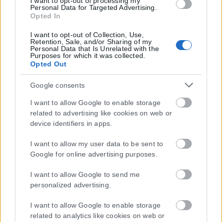
I want to opt-out of processing my
Personal Data for Targeted Advertising.
Opted In
I want to opt-out of Collection, Use,
Retention, Sale, and/or Sharing of my
Personal Data that Is Unrelated with the
Purposes for which it was collected.
Opted Out
Google consents
I want to allow Google to enable storage
related to advertising like cookies on web or
device identifiers in apps.
I want to allow my user data to be sent to
Google for online advertising purposes.
I want to allow Google to send me
Η εταιρεία με την επωνυμία “POLITICAL MEDIA GROUP A.E.” και κατ’
personalized advertising.
επέκταση η ιστοσελίδα που κατέχει αυτή “www.karfitsa.gr”
συμμορφώνονται με τη Σύσταση (ΕΕ) 2018/334 της Επιτροπής της
I want to allow Google to enable storage
1ης Μαρτίου 2018 σχετικά με τα μέτρα για την αποτελεσματική
related to analytics like cookies on web or