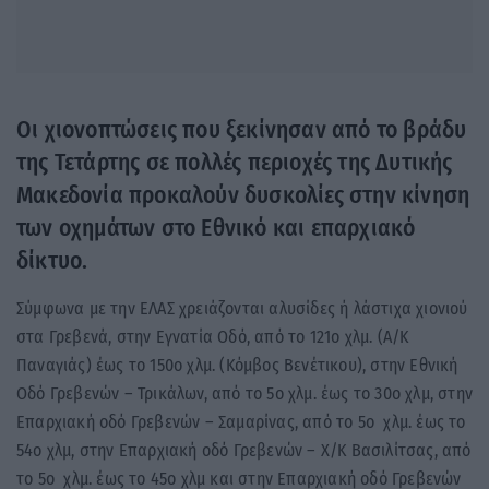
Οι χιονοπτώσεις που ξεκίνησαν από το βράδυ
της Τετάρτης σε πολλές περιοχές της Δυτικής
Μακεδονία προκαλούν δυσκολίες στην κίνηση
των οχημάτων στο Εθνικό και επαρχιακό
δίκτυο.
Σύμφωνα με την ΕΛΑΣ χρειάζονται αλυσίδες ή λάστιχα χιονιού
στα Γρεβενά, στην Εγνατία Οδό, από το 121ο χλμ. (Α/Κ
Παναγιάς) έως το 150ο χλμ. (Κόμβος Βενέτικου), στην Εθνική
Οδό Γρεβενών – Τρικάλων, από το 5ο χλμ. έως το 30ο χλμ, στην
Επαρχιακή οδό Γρεβενών – Σαμαρίνας, από το 5ο χλμ. έως το
54ο χλμ, στην Επαρχιακή οδό Γρεβενών – Χ/Κ Βασιλίτσας, από
το 5ο χλμ. έως το 45ο χλμ και στην Επαρχιακή οδό Γρεβενών