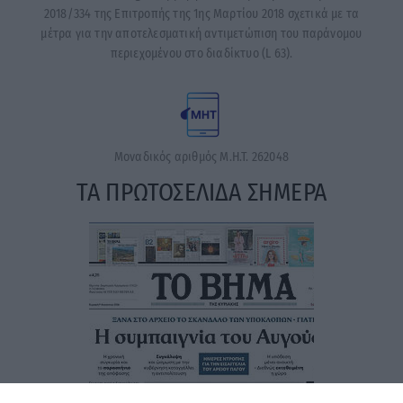
2018/334 της Επιτροπής της 1ης Μαρτίου 2018 σχετικά με τα
μέτρα για την αποτελεσματική αντιμετώπιση του παράνομου
περιεχομένου στο διαδίκτυο (L 63).
Μοναδικός αριθμός Μ.Η.Τ. 262048
ΤΑ ΠΡΩΤΟΣΕΛΙΔΑ ΣΗΜΕΡΑ