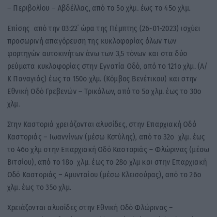
– Περιβολίου – Αβδέλλας, από το 5ο χλμ. έως το 45ο χλμ.
Επίσης από την 03:22΄ ώρα της Πέμπτης (26-01-2023) ισχύει
προσωρινή απαγόρευση της κυκλοφορίας όλων των
φορτηγών αυτοκινήτων άνω των 3,5 τόνων και στα δύο
ρεύματα κυκλοφορίας στην Εγνατία Οδό, από το 121ο χλμ. (Α/
Κ Παναγιάς) έως το 150ο χλμ. (Κόμβος Βενέτικου) και στην
Εθνική Οδό Γρεβενών – Τρικάλων, από το 5ο χλμ. έως το 30ο
χλμ.
Στην Καστοριά χρειάζονται αλυσίδες, στην Επαρχιακή Οδό
Καστοριάς – Ιωαννίνων (μέσω Κοτύλης), από το 32ο χλμ. έως
το 46ο χλμ στην Επαρχιακή Οδό Καστοριάς – Φλώρινας (μέσω
Βιτσίου), από το 18ο χλμ. έως το 28ο χλμ και στην Επαρχιακή
Οδό Καστοριάς – Αμυνταίου (μέσω Κλεισούρας), από το 26ο
χλμ. έως το 35ο χλμ.
Χρειάζονται αλυσίδες στην Εθνική Οδό Φλώρινας –