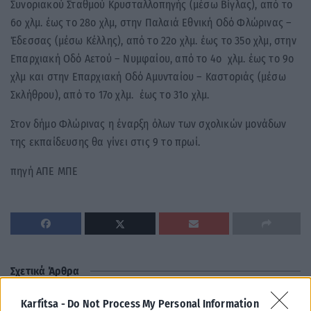
Συνοριακού Σταθμού Κρυσταλλοπηγής (μέσω Βίγλας), από το
6ο χλμ. έως το 28ο χλμ, στην Παλαιά Εθνική Οδό Φλώρινας –
Έδεσσας (μέσω Κέλλης), από το 22ο χλμ. έως το 35ο χλμ, στην
Επαρχιακή Οδό Αετού – Νυμφαίου, από το 4ο χλμ. έως το 9ο
χλμ και στην Επαρχιακή Οδό Αμυνταίου – Καστοριάς (μέσω
Σκλήθρου), από το 17ο χλμ. έως το 31ο χλμ.
Στον δήμο Φλώρινας η έναρξη όλων των σχολικών μονάδων
της εκπαίδευσης θα γίνει στις 9 το πρωί.
πηγή ΑΠΕ ΜΠΕ
Σχετικά Άρθρα
Karfitsa -
Do Not Process My Personal Information