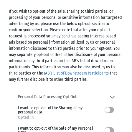
If you wish to opt-out of the sale, sharing to third parties, or
processing of your personal or sensitive information for targeted
advertising by us, please use the below opt-out section to
confirm your selection. Please note that after your opt-out
request is processed you may continue seeing interest-based
ads based on personal information utilized by us or personal
information disclosed to third parties prior to your opt-out. You
may separately opt-out of the further disclosure of your personal
information by third parties on the IAB’s list of downstream
participants. This information may also be disclosed by us to
third parties on the
IAB’s List of Downstream Participants
that
ΕΛΛΆΔΑ
may further disclose it to other third parties.
Από σήμερα μόνο με νέου τύπου ταυτότητα ή διαβατήριο τα
Please note that this website/app uses one or more Google
ταξίδια στο εξωτερικό
services and may gather and store information including but not
Personal Data Processing Opt Outs
limited to your visit or usage behaviour. You may click to grant or
Από σήμερα, 3 Αυγούστου, οι παλαιού τύπου «μπλε» αστυνομικές
I want to opt-out of the Sharing of my
deny consent to Google and its third-party tags to use your data
ταυτότητες παύουν να ισχύουν ως ταξιδιωτικά έγγραφα για το
personal data.
for below specified purposes in below Google consent section.
εξωτερικό, με...
Opted In
ΑΝΑΡΤΉΘΗΚΕ ΑΠΌ
KARFITSANEWS
03/08/2026
I want to opt-out of the Sale of my Personal