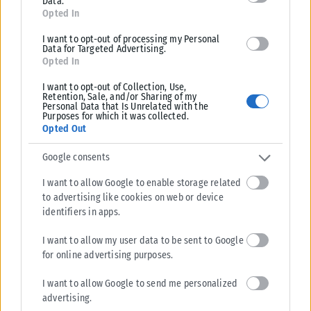
Data.
Opted In
I want to opt-out of processing my Personal
Data for Targeted Advertising.
Opted In
I want to opt-out of Collection, Use,
Retention, Sale, and/or Sharing of my
Personal Data that Is Unrelated with the
Purposes for which it was collected.
Opted Out
Google consents
I want to allow Google to enable storage related
to advertising like cookies on web or device
ΕΛΛΆΔΑ
identifiers in apps.
Υπουργείο Κλιματικής Κρίσης: Ενέργειες για την κρατική
I want to allow my user data to be sent to Google
αρωγή προς τους πυρόπληκτους
for online advertising purposes.
Σε εξέλιξη βρίσκονται οι διαδικασίες κρατικής αρωγής για τις περιοχές
που επλήγησαν από τις πρόσφατες πυρκαγιές, με τις αρμόδιες αρχές...
I want to allow Google to send me personalized
ΑΝΑΡΤΉΘΗΚΕ ΑΠΌ
KARFITSANEWS
02/08/2026
advertising.