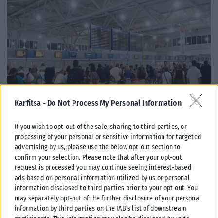
Karfitsa -
Do Not Process My Personal Information
ΕΛΛΆΔΑ
If you wish to opt-out of the sale, sharing to third parties, or
processing of your personal or sensitive information for targeted
Από σήμερα μόνο με νέου τύπου ταυτότητα ή διαβατήριο τα
advertising by us, please use the below opt-out section to
ταξίδια στο εξωτερικό
confirm your selection. Please note that after your opt-out
request is processed you may continue seeing interest-based
Από σήμερα, 3 Αυγούστου, οι παλαιού τύπου «μπλε» αστυνομικές
ads based on personal information utilized by us or personal
ταυτότητες παύουν να ισχύουν ως ταξιδιωτικά έγγραφα για το
information disclosed to third parties prior to your opt-out. You
εξωτερικό, με...
may separately opt-out of the further disclosure of your personal
ΑΝΑΡΤΉΘΗΚΕ ΑΠΌ
KARFITSANEWS
03/08/2026
information by third parties on the IAB’s list of downstream