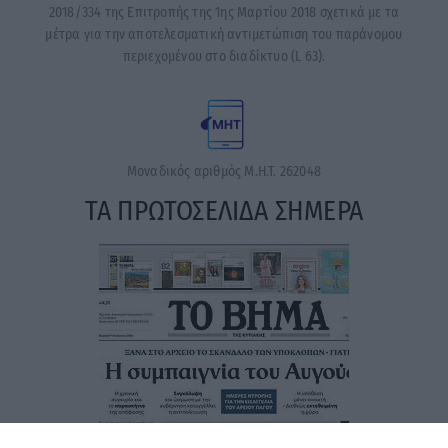
2018/334 της Επιτροπής της 1ης Μαρτίου 2018 σχετικά με τα
μέτρα για την αποτελεσματική αντιμετώπιση του παράνομου
περιεχομένου στο διαδίκτυο (L 63).
Μοναδικός αριθμός Μ.Η.Τ. 262048
ΤΑ ΠΡΩΤΟΣΕΛΙΔΑ ΣΗΜΕΡΑ