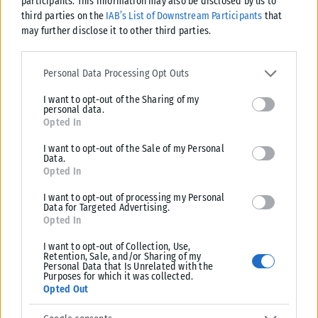
participants. This information may also be disclosed by us to
third parties on the
IAB’s List of Downstream Participants
that
may further disclose it to other third parties.
Please note that this website/app uses one or more Google
services and may gather and store information including but not
Personal Data Processing Opt Outs
limited to your visit or usage behaviour. You may click to grant or
I want to opt-out of the Sharing of my
deny consent to Google and its third-party tags to use your data
personal data.
for below specified purposes in below Google consent section.
Opted In
I want to opt-out of the Sale of my Personal
Data.
Opted In
I want to opt-out of processing my Personal
ΕΛΛΆΔΑ
Data for Targeted Advertising.
Opted In
Υπουργείο Κλιματικής Κρίσης: Ενέργειες για την κρατική
αρωγή προς τους πυρόπληκτους
I want to opt-out of Collection, Use,
Retention, Sale, and/or Sharing of my
Σε εξέλιξη βρίσκονται οι διαδικασίες κρατικής αρωγής για τις περιοχές
Personal Data that Is Unrelated with the
Purposes for which it was collected.
που επλήγησαν από τις πρόσφατες πυρκαγιές, με τις αρμόδιες αρχές...
Opted Out
ΑΝΑΡΤΉΘΗΚΕ ΑΠΌ
KARFITSANEWS
02/08/2026