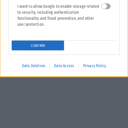
I want to allow Google to enable storage related
to security, including authentication
functionality and fraud prevention, and other
user protection.
ΕΛΛΆΔΑ
Υπουργείο Κλιματικής Κρίσης: Ενέργειες για την κρατική
CONFIRM
αρωγή προς τους πυρόπληκτους
Σε εξέλιξη βρίσκονται οι διαδικασίες κρατικής αρωγής για τις περιοχές
που επλήγησαν από τις πρόσφατες πυρκαγιές, με τις αρμόδιες αρχές...
Data Deletion
Data Access
Privacy Policy
ΑΝΑΡΤΉΘΗΚΕ ΑΠΌ
KARFITSANEWS
02/08/2026