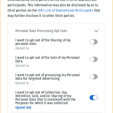
participants. This information may also be disclosed by us to
Πίτερ Ο’ Τουλ, ιρλανδός ηθοποιός. (Γεν. 2/8/1932)
third parties on the
IAB’s List of Downstream Participants
that
may further disclose it to other third parties.
Πηγή: https://www.sansimera.gr
Please note that this website/app uses one or more Google
services and may gather and store information including but not
Personal Data Processing Opt Outs
limited to your visit or usage behaviour. You may click to grant or
I want to opt-out of the Sharing of my
deny consent to Google and its third-party tags to use your data
personal data.
for below specified purposes in below Google consent section.
Opted In
Σχετικά Άρθρα
I want to opt-out of the Sale of my Personal
Data.
Opted In
I want to opt-out of processing my Personal
Data for Targeted Advertising.
Opted In
I want to opt-out of Collection, Use,
Retention, Sale, and/or Sharing of my
Personal Data that Is Unrelated with the
Purposes for which it was collected.
Opted Out