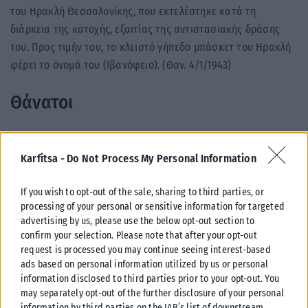
του Ηρακλή Θεσσαλονίκης, που εκτελέστηκε κατά τη
διάρκεια της κατοχής, εξαιτίας της αντιστασιακής δράσης
του. Προς τιμήν του, το κλειστό γήπεδο μπάσκετ του Ηρακλή
φέρει το όνομά του (Ιβανόφειο). (Θαν. 4/1/1943)
Θάνατοι
1799
Karfitsa -
Do Not Process My Personal Information
Τζορτζ Ουάσινγκτον, πρώτος πρόεδρος των ΗΠΑ και ηγετική
μορφή της αμερικανικής επανάστασης. (Γεν. 22/2/1732)
If you wish to opt-out of the sale, sharing to third parties, or
processing of your personal or sensitive information for targeted
1989
advertising by us, please use the below opt-out section to
Αντρέι Ζαχάροφ, σοβιετικός φυσικός και ακτιβιστής. Πάλεψε
confirm your selection. Please note that after your opt-out
request is processed you may continue seeing interest-based
για τα ανθρώπινα δικαιώματα στη χώρα του και βραβεύτηκε
ads based on personal information utilized by us or personal
με Νόμπελ Ειρήνης, το οποίο όμως αρνήθηκε. (Γεν. 21/5/1921)
information disclosed to third parties prior to your opt-out. You
may separately opt-out of the further disclosure of your personal
2013
information by third parties on the IAB’s list of downstream