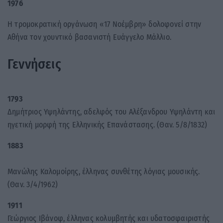
1976
Η τρομοκρατική οργάνωση «17 Νοέμβρη» δολοφονεί στην
Αθήνα τον χουντικό βασανιστή Ευάγγελο Μάλλιο.
Γεννήσεις
1793
Δημήτριος Υψηλάντης, αδελφός του Αλέξανδρου Υψηλάντη και
ηγετική μορφή της Ελληνικής Επανάστασης. (Θαν. 5/8/1832)
1883
Μανώλης Καλομοίρης, έλληνας συνθέτης λόγιας μουσικής.
(Θαν. 3/4/1962)
1911
Γεώργιος Ιβάνοφ, έλληνας κολυμβητής και υδατοσφαιριστής