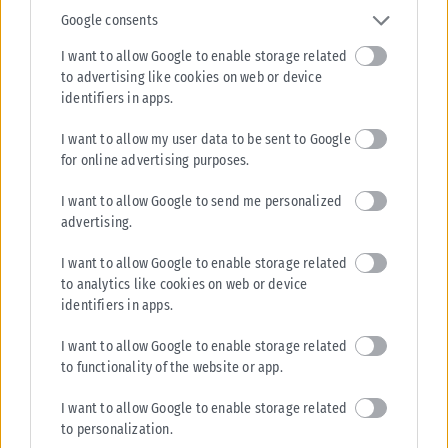
Google consents
I want to allow Google to enable storage related
to advertising like cookies on web or device
ΕΛΛΆΔΑ
identifiers in apps.
Από σήμερα μόνο με νέου τύπου ταυτότητα ή διαβατήριο τα
I want to allow my user data to be sent to Google
ταξίδια στο εξωτερικό
for online advertising purposes.
Από σήμερα, 3 Αυγούστου, οι παλαιού τύπου «μπλε» αστυνομικές
ταυτότητες παύουν να ισχύουν ως ταξιδιωτικά έγγραφα για το
I want to allow Google to send me personalized
εξωτερικό, με...
advertising.
ΑΝΑΡΤΉΘΗΚΕ ΑΠΌ
KARFITSANEWS
03/08/2026
I want to allow Google to enable storage related
to analytics like cookies on web or device
identifiers in apps.
I want to allow Google to enable storage related
to functionality of the website or app.
I want to allow Google to enable storage related
to personalization.