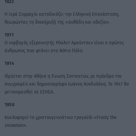
1822
Η Ιερά Συμμαχία καταδικάζει την Ελληνική Επανάσταση,
θεωρώντας τη διακήρυξή της «αυθάδη και αδεξία».
1911
Ο νορβηγός εξερευνητής Ρόαλντ Αμούντσεν είναι ο πρώτος
άνθρωπος που φτάνει στο Νότιο Πόλο.
1914
Ιδρύεται στην Αθήνα η Ένωση Συντακτών, με πρόεδρο τον
συγγραφέα και δημοσιογράφο Ιωάννη Κονδυλάκη. Το 1947 θα
μετονομασθεί σε ΕΣΗΕΑ.
1950
Κυκλοφορεί το χριστουγεννιάτικο τραγούδι «Frosty the
snowman».