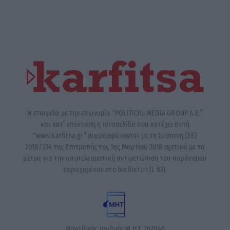
Η εταιρεία με την επωνυμία “POLITICAL MEDIA GROUP A.E.”
και κατ’ επέκταση η ιστοσελίδα που κατέχει αυτή
“www.karfitsa.gr” συμμορφώνονται με τη Σύσταση (ΕΕ)
2018/334 της Επιτροπής της 1ης Μαρτίου 2018 σχετικά με τα
μέτρα για την αποτελεσματική αντιμετώπιση του παράνομου
περιεχομένου στο διαδίκτυο (L 63).
Μοναδικός αριθμός Μ.Η.Τ. 262048