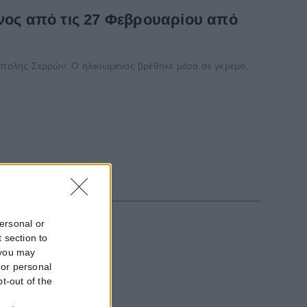
ενος από τις 27 Φεβρουαρίου από
πολης Σερρών. Ο ηλικιωμένος βρέθηκε μέσα σε γκρεμό,
personal or
 section to
 you may
 or personal
pt-out of the
εξωτερικό, με...
f