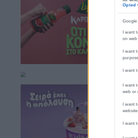
Opted 
Google
I want 
on web 
I want 
purpos
I want 
I want 
web or 
I want 
website
I want 
I want 