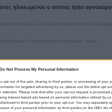
 ενός ηλικιωμένου ο οποίος ήταν αγνοούμ
τέρας από διερχόμενο στην περιοχή Προφήτης Ηλίας του δήμου Αμφί
ρεμό 20-30 μέτρων. Εντοπίστηκε εκτός του οχήματος, νεκρός.
Do Not Process My Personal Information
to opt-out of the sale, sharing to third parties, or processing of your 
nformation for targeted advertising by us, please use the below opt-out
r selection. Please note that after your opt-out request is processed
τητα ή διαβατήριο τα ταξίδια στο εξωτερικό
eing interest-based ads based on personal information utilized by us
disclosed to third parties prior to your opt-out. You may separately o
μικές ταυτότητες παύουν να ισχύουν ως ταξιδιωτικά έγγραφα για το 
losure of your personal information by third parties on the IAB’s list o