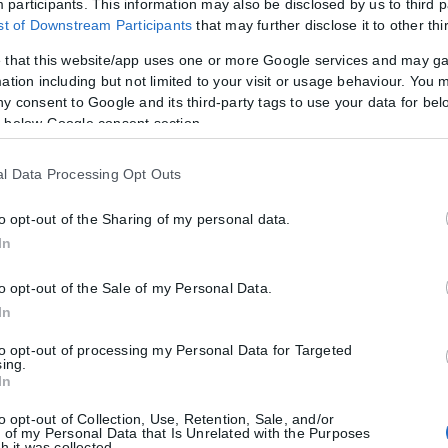
participants. This information may also be disclosed by us to third p
ist of Downstream Participants
that may further disclose it to other thi
 that this website/app uses one or more Google services and may g
ation including but not limited to your visit or usage behaviour. You m
ιες για την κρατική αρωγή προς τους πυρόπ
ny consent to Google and its third-party tags to use your data for bel
 below Google consent section.
τις περιοχές που επλήγησαν από τις πρόσφατες πυρκαγιές, με τις αρμό
l Data Processing Opt Outs
to opt-out of the Sharing of my personal data.
In
to opt-out of the Sale of my Personal Data.
In
to opt-out of processing my Personal Data for Targeted
sing.
In
to opt-out of Collection, Use, Retention, Sale, and/or
 of my Personal Data that Is Unrelated with the Purposes
h it was collected.