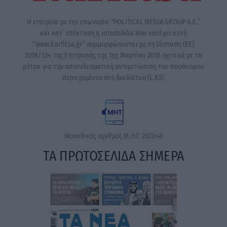
Η εταιρεία με την επωνυμία “POLITICAL MEDIA GROUP A.E.”
και κατ’ επέκταση η ιστοσελίδα που κατέχει αυτή
“www.karfitsa.gr” συμμορφώνονται με τη Σύσταση (ΕΕ)
2018/334 της Επιτροπής της 1ης Μαρτίου 2018 σχετικά με τα
μέτρα για την αποτελεσματική αντιμετώπιση του παράνομου
περιεχομένου στο διαδίκτυο (L 63).
Μοναδικός αριθμός Μ.Η.Τ. 262048
ΤΑ ΠΡΩΤΟΣΕΛΙΔΑ ΣΗΜΕΡΑ