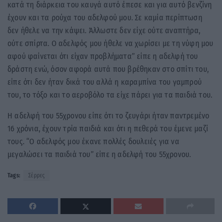
κατά τη διάρκεια του καυγά αυτό έπεσε και για αυτό βενζίνη
έχουν και τα ρούχα του αδελφού μου. Σε καμία περίπτωση
δεν ήθελε να την κάψει. Άλλωστε δεν είχε ούτε αναπτήρα,
ούτε σπίρτα. Ο αδελφός μου ήθελε να χωρίσει με τη νύφη μου
αφού φαίνεται ότι είχαν προβλήματα” είπε η αδελφή του
δράστη ενώ, όσον αφορά αυτά που βρέθηκαν στο σπίτι του,
είπε ότι δεν ήταν δικά του αλλά η καραμπίνα του γαμπρού
του, το τόξο και το αεροβόλο τα είχε πάρει για τα παιδιά του.
Η αδελφή του 55χρονου είπε ότι το ζευγάρι ήταν παντρεμένο
16 χρόνια, έχουν τρία παιδιά και ότι η πεθερά του έμενε μαζί
τους. “Ο αδελφός μου έκανε πολλές δουλειές για να
μεγαλώσει τα παιδιά του” είπε η αδελφή του 55χρονου.
Tags:
Σέρρες