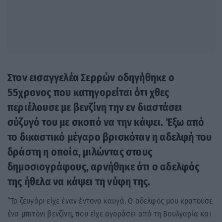
Στον εισαγγελέα Σερρών οδηγήθηκε ο
55χρονος που κατηγορείται ότι χθες
περιέλουσε με βενζίνη την εν διαστάσει
σύζυγό του με σκοπό να την κάψει. Έξω από
το δικαστικό μέγαρο βρισκόταν η αδελφή του
δράστη η οποία, μιλώντας στους
δημοσιογράφους, αρνήθηκε ότι ο αδελφός
της ήθελα να κάψει τη νύφη της.
“Το ζευγάρι είχε έναν έντονο καυγά. Ο αδελφός μου κρατούσε
ένα μπιτόνι βενζίνη, που είχε αγοράσει από τη Βουλγαρία και