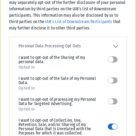
may separately opt-out of the further disclosure of your personal
ταυτότητες παύουν να ισχύουν ως ταξιδιωτικά έγγραφα για το
information by third parties on the IAB’s list of downstream
εξωτερικό, με...
participants. This information may also be disclosed by us to
third parties on the
IAB’s List of Downstream Participants
that
ΑΝΑΡΤΉΘΗΚΕ ΑΠΌ
KARFITSANEWS
03/08/2026
may further disclose it to other third parties.
Please note that this website/app uses one or more Google
services and may gather and store information including but not
Personal Data Processing Opt Outs
limited to your visit or usage behaviour. You may click to grant or
I want to opt-out of the Sharing of my
deny consent to Google and its third-party tags to use your data
personal data.
for below specified purposes in below Google consent section.
Opted In
I want to opt-out of the Sale of my Personal
Data.
Opted In
I want to opt-out of processing my Personal
Data for Targeted Advertising.
Opted In
ΕΛΛΆΔΑ
I want to opt-out of Collection, Use,
Retention, Sale, and/or Sharing of my
Υπουργείο Κλιματικής Κρίσης: Ενέργειες για την κρατική
Personal Data that Is Unrelated with the
Purposes for which it was collected.
αρωγή προς τους πυρόπληκτους