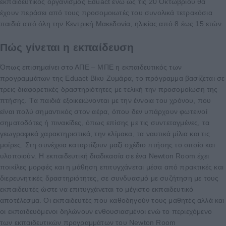
εκπαιδευτικός οργανισμός Eduact ενώ ως τις 20 Οκτωβρίου θα
έχουν περάσει από τους προσομοιωτές του συνολικά τετρακόσια
παιδιά από όλη την Κεντρική Μακεδονία, ηλικίας από 8 έως 15 ετών.
Πώς γίνεται η εκπαίδευση
Όπως επισημαίνει στο ΑΠΕ – ΜΠΕ η εκπαιδευτικός των
προγραμμάτων της Eduact Βίκυ Ζυμάρα, το πρόγραμμα βασίζεται σε
τρεις διαφορετικές δραστηριότητες με τελική την προσομοίωση της
πτήσης. Tα παιδιά εξοικειώνονται με την έννοια του χρόνου, που
είναι πολύ σημαντικός στον αέρα, όπου δεν υπάρχουν φωτεινοί
σηματοδότες ή πινακίδες, όπως επίσης με τις συντεταγμένες, τα
γεωγραφικά χαρακτηριστικά, την κλίμακα, τα ναυτικά μίλια και τις
μοίρες. Στη συνέχεια καταρτίζουν μαζί σχέδιο πτήσης το οποίο και
υλοποιούν. Η εκπαιδευτική διαδικασία σε ένα Newton Room έχει
ποικίλες μορφές και η μάθηση επιτυγχάνεται μέσα από πρακτικές και
διερευνητικές δραστηριότητες, σε συνδυασμό με συζήτηση με τους
εκπαιδευτές ώστε να επιτυγχάνεται το μέγιστο εκπαιδευτικό
αποτέλεσμα. Οι εκπαιδευτές που καθοδηγούν τους μαθητές αλλά και
οι εκπαιδευόμενοι δηλώνουν ενθουσιασμένοι ενώ το περιεχόμενο
των εκπαιδευτικών προγραμμάτων του Newton Room