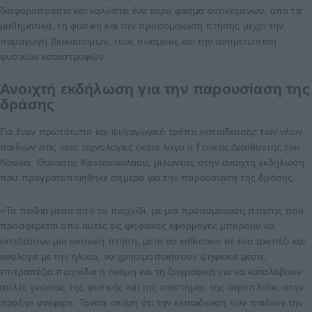
διαφοροποιείται και καλύπτει ένα ευρύ φάσμα αντικειμένων, από τα
μαθηματικά, τη φυσική και την προσομοίωση πτήσης μέχρι την
παραγωγή βιοκαυσίμων, τους σεισμούς και την αντιμετώπιση
φυσικών καταστροφών.
Ανοιχτή εκδήλωση για την παρουσίαση της
δράσης
Για έναν πρωτότυπο και ψυχαγωγικό τρόπο εκπαίδευσης των νέων
παιδιών στις νέες τεχνολογίες έκανε λόγο ο Γενικός Διευθυντής του
Noesis, Θανάσης Κοντονικολάου, μιλώντας στην ανοιχτή εκδήλωση
που πραγματοποιήθηκε σήμερα για την παρουσίαση της δράσης.
«Τα παιδιά μέσα από το παιχνίδι, με μια προσομοίωση πτήσης που
προσφέρεται από αυτές τις ψηφιακές εφαρμογές μπορούν να
εκτελέσουν μια εικονική πτήση, μετά να καθίσουν σε ένα τραπέζι και
ανάλογα με την ηλικία, να χρησιμοποιήσουν ψηφιακά μέσα,
επιτραπέζια παιχνίδια ή ακόμη και τη ζωγραφική για να καταλάβουν
απλές γνώσεις της φυσικής και της επιστήμης της αεροπλοϊας στην
πράξη» ανέφερε. Τόνισε ακόμη ότι την εκπαίδευση των παιδιών την