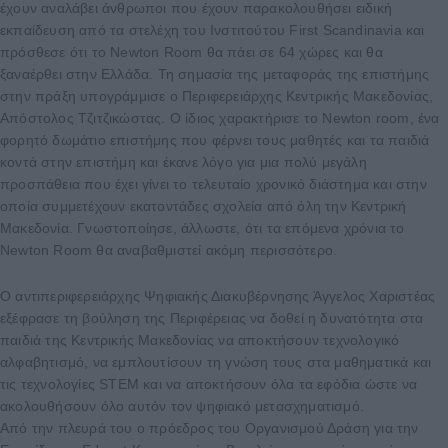
έχουν αναλάβει άνθρωποι που έχουν παρακολουθήσει ειδική
εκπαίδευση από τα στελέχη του Ινστιτούτου First Scandinavia και
πρόσθεσε ότι το Newton Room θα πάει σε 64 χώρες και θα
ξαναέρθει στην Ελλάδα. Τη σημασία της μεταφοράς της επιστήμης
στην πράξη υπογράμμισε ο Περιφερειάρχης Κεντρικής Μακεδονίας,
Απόστολος Τζιτζικώστας. Ο ίδιος χαρακτήρισε το Newton room, ένα
φορητό δωμάτιο επιστήμης που φέρνει τους μαθητές και τα παιδιά
κοντά στην επιστήμη και έκανε λόγο για μια πολύ μεγάλη
προσπάθεια που έχει γίνει το τελευταίο χρονικό διάστημα και στην
οποία συμμετέχουν εκατοντάδες σχολεία από όλη την Κεντρική
Μακεδονία. Γνωστοποίησε, άλλωστε, ότι τα επόμενα χρόνια το
Newton Room θα αναβαθμιστεί ακόμη περισσότερο.
Ο αντιπεριφερειάρχης Ψηφιακής Διακυβέρνησης Άγγελος Χαριστέας
εξέφρασε τη βούληση της Περιφέρειας να δοθεί η δυνατότητα στα
παιδιά της Κεντρικής Μακεδονίας να αποκτήσουν τεχνολογικό
αλφαβητισμό, να εμπλουτίσουν τη γνώση τους στα μαθηματικά και
τις τεχνολογίες STEM και να αποκτήσουν όλα τα εφόδια ώστε να
ακολουθήσουν όλο αυτόν τον ψηφιακό μετασχηματισμό.
Από την πλευρά του ο πρόεδρος του Οργανισμού Δράση για την