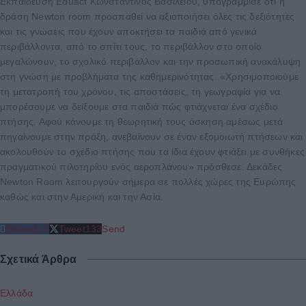
Εκπαίδευση Eduact Κωνσταντίνος Βασιλείου, υπογράμμισε ότι η
δράση Newton room προσπαθεί να αξιοποιήσει όλες τις δεξιότητες
και τις γνώσεις που έχουν αποκτήσει τα παιδιά από γενικά
περιβάλλοντα, από το σπίτι τους, το περιβάλλον στο οποίο
μεγαλώνουν, το σχολικό περιβάλλον και την προσωπική ανακάλυψη
στη γνώση με προβλήματα της καθημερινότητας. «Χρησιμοποιούμε
τη μετατροπή του χρόνου, τις αποστάσεις, τη γεωγραφία για να
μπορέσουμε να δείξουμε στα παιδιά πώς φτιάχνεται ένα σχέδιο
πτήσης. Αφού κάνουμε τη θεωρητική τους άσκηση αμέσως μετά
πηγαίνουμε στην πράξη, ανεβαίνουν σε έναν εξομοιωτή πτήσεων και
ακολουθούν το σχέδιο πτήσης που τα ίδια έχουν φτιάξει με συνθήκες
πραγματικού πιλοτηρίου ενός αεροπλάνου» πρόσθεσε. Δεκάδες
Newton Room λειτουργούν σήμερα σε πολλές χώρες της Ευρώπης
καθώς και στην Αμερική και την Ασία.
Share
212
Tweet
133
Send
Σχετικά Άρθρα
Ελλάδα