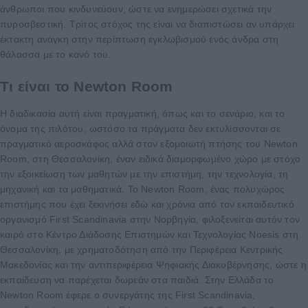
άνθρωποι που κινδυνεύουν, ώστε να ενημερώσει σχετικά την
πυροσβεστική. Τρίτος στόχος της είναι να διαπιστώσει αν υπάρχει
έκτακτη ανάγκη στην περίπτωση εγκλωβισμού ενός άνδρα στη
θάλασσα με το κανό του.
Τι είναι το Newton Room
Η διαδικασία αυτή είναι πραγματική, όπως και το σενάριο, και το
όνομα της πιλότου, ωστόσο τα πράγματα δεν εκτυλίσσονται σε
πραγματικό αεροσκάφος αλλά στον εξομοιωτή πτήσης του Newton
Room, στη Θεσσαλονίκη, έναν ειδικά διαμορφωμένο χώρο με στόχο
την εξοικείωση των μαθητών με την επιστήμη, την τεχνολογία, τη
μηχανική και τα μαθηματικά. Το Newton Room, ένας πολυχώρος
επιστήμης που έχει ξεκινήσει εδώ και χρόνια από τον εκπαιδευτικό
οργανισμό First Scandinavia στην Νορβηγία, φιλοξενείται αυτόν τον
καιρό στο Kέντρο Διάδοσης Επιστημών και Τεχνολογίας Noesis στη
Θεσσαλονίκη, με χρηματοδότηση από την Περιφέρεια Κεντρικής
Μακεδονίας και την αντιπεριφέρεια Ψηφιακής Διακυβέρνησης, ώστε η
εκπαίδευση να παρέχεται δωρεάν στα παιδιά. Στην Ελλάδα το
Newton Room έφερε ο συνεργάτης της First Scandinavia,