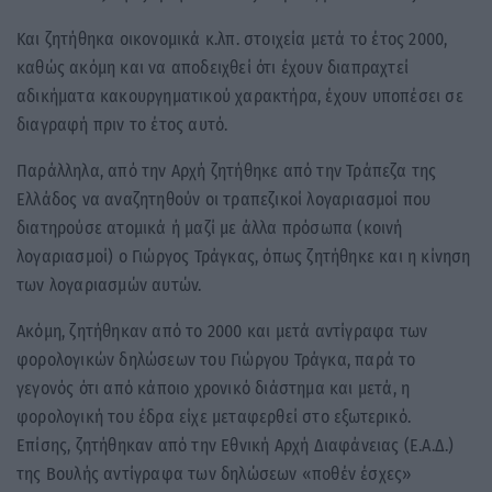
Και ζητήθηκα οικονομικά κ.λπ. στοιχεία μετά το έτος 2000,
καθώς ακόμη και να αποδειχθεί ότι έχουν διαπραχτεί
αδικήματα κακουργηματικού χαρακτήρα, έχουν υποπέσει σε
διαγραφή πριν το έτος αυτό.
Παράλληλα, από την Αρχή ζητήθηκε από την Τράπεζα της
Ελλάδος να αναζητηθούν οι τραπεζικοί λογαριασμοί που
διατηρούσε ατομικά ή μαζί με άλλα πρόσωπα (κοινή
λογαριασμοί) ο Γιώργος Τράγκας, όπως ζητήθηκε και η κίνηση
των λογαριασμών αυτών.
Ακόμη, ζητήθηκαν από το 2000 και μετά αντίγραφα των
φορολογικών δηλώσεων του Γιώργου Τράγκα, παρά το
γεγονός ότι από κάποιο χρονικό διάστημα και μετά, η
φορολογική του έδρα είχε μεταφερθεί στο εξωτερικό.
Επίσης, ζητήθηκαν από την Εθνική Αρχή Διαφάνειας (Ε.Α.Δ.)
της Βουλής αντίγραφα των δηλώσεων «ποθέν έσχες»