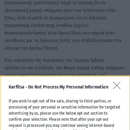
(περιουσιακής κατάστασης) παρά το γεγονός ότι σε
ηλεκτρονική μορφή υπάρχουν μόνο των τελευταίων ετών.
Όπως είναι γνωστό τα προηγούμενα έτη οι δηλώσεις
περουσιακής κατάστασης («πόθεν έσχες»)
συγκεντρωνόντουσαν στον Άρειο Πάγο, που αρχικά ήταν
υπεύθυνος για τις δηλώσεις αυτές (και στιβαζόντουσαν στα
υπόγεια του Αρείου Πάγου).
Στην κυριότητα της περιουσίας του Γιώργου Τράγκα
εμπλέκεται και η σύζυγός του Μαρία Καρρά, καθώς υπάρχουν
κοινοί τραπεζική λογαριασμοί με τον εκλιπόντα, ενώ
συμμετείχε ως μέτοχος στις επιχειρήσεις του. Μαζί
Karfitsa -
Do Not Process My Personal Information
εμπλεκόμενα πρόσωπα φέρονται 3 με 4 στενοί συνεργάτες
του οι οποίοι συμμετείχαν τόσο στην επιχειρηματική
If you wish to opt-out of the sale, sharing to third parties, or
δραστηριότατα του Γιώργου Τράγκα, όσο και στην
processing of your personal or sensitive information for targeted
μεσολάβηση και διευκόλυνση της διακίνησης μεγάλων
advertising by us, please use the below opt-out section to
confirm your selection. Please note that after your opt-out
χρηματικών ποσών, αλλά και την αγορά ακινήτων, κ.λπ.
request is processed you may continue seeing interest-based