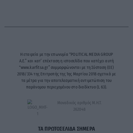
Η εταιρεία με την επωνυμία “POLITICAL MEDIA GROUP
A.E.” και κατ’ επέκταση η ιστοσελίδα που κατέχει αυτή
“www.karfitsa.gr” συμμορφώνονται με τη Σύσταση (ΕΕ)
2018/334 της Επιτροπής της 1ης Μαρτίου 2018 σχετικά με
τα μέτρα για την αποτελεσματική αντιμετώπιση του
παράνομου περιεχομένου στο διαδίκτυο (L 63).
Μοναδικός αριθμός Μ.Η.Τ.
262048
ΤΑ ΠΡΩΤΟΣΕΛΙΔΑ ΣΗΜΕΡΑ