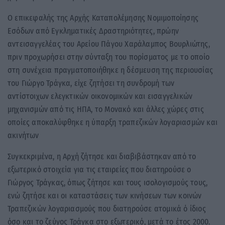
Ο επικεφαλής της Αρχής Καταπολέμησης Νομιμοποίησης
Εσόδων από Εγκληματικές Δραστηριότητες, πρώην
αντεισαγγελέας του Αρείου Πάγου Χαράλαμπος Βουρλιώτης,
πριν προχωρήσει στην σύνταξη του πορίσματος με το οποίο
στη συνέχεια πραγματοποιήθηκε η δέσμευση της περιουσίας
του Γιώργο Τράγκα, είχε ζητήσει τη συνδρομή των
αντίστοιχων ελεγκτικών οικονομικών και εισαγγελικών
μηχανισμών από τις ΗΠΑ, το Μονακό και άλλες χώρες στις
οποίες αποκαλύφθηκε η ύπαρξη τραπεζικών λογαριασμών και
ακινήτων
Συγκεκριμένα, η Αρχή ζήτησε και διαβιβάστηκαν από το
εξωτερικό στοιχεία για τις εταιρείες που διατηρούσε ο
Γιώργος Τράγκας, όπως ζήτησε και τους ισολογισμούς τους,
ενώ ζητήσε και οι καταστάσεις των κινήσεων των κοινών
Τραπεζικών λογαριασμούς που διατηρούσε ατομικά ό ίδιος
όσο και το ζεύγος Τράγκα στο εξωτερικό, μετά το έτος 2000.