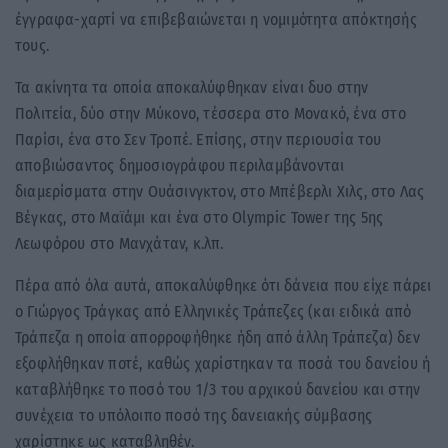
έγγραφα-χαρτί να επιβεβαιώνεται η νομιμότητα απόκτησής
τους.
Τα ακίνητα τα οποία αποκαλύφθηκαν είναι δυο στην
Πολιτεία, δύο στην Μύκονο, τέσσερα στο Μονακό, ένα στο
Παρίσι, ένα στο Σεν Τροπέ. Επίσης, στην περιουσία του
αποβιώσαντος δημοσιογράφου περιλαμβάνονται
διαμερίσματα στην Ουάσινγκτον, στο Μπέβερλι Χιλς, στο Λας
Βέγκας, στο Μαϊάμι και ένα στο Olympic Tower της 5ης
Λεωφόρου στο Μανχάταν, κ.λπ.
Πέρα από όλα αυτά, αποκαλύφθηκε ότι δάνεια που είχε πάρει
ο Γιώργος Τράγκας από Ελληνικές Τράπεζες (και ειδικά από
Τράπεζα η οποία απορροφήθηκε ήδη από άλλη Τράπεζα) δεν
εξοφλήθηκαν ποτέ, καθώς χαρίστηκαν τα ποσά του δανείου ή
καταβλήθηκε το ποσό του 1/3 του αρχικού δανείου και στην
συνέχεια το υπόλοιπο ποσό της δανειακής σύμβασης
χαρίστηκε ως καταβληθέν.