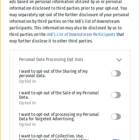
ads based on personal information utilized by us or personal
Μέχρι στιγμής δεν διαφαίνεται να υπάρχει εμπλοκή των
information disclosed to third parties prior to your opt-out. You
παιδιών του Γιάννη και Φρειδερίκου (Φρέντυ) Τράγκα στους
may separately opt-out of the further disclosure of your personal
Τραπεζικούς λογαριασμούς στο εξωτερικό, αλλά και στην όλη
information by third parties on the IAB’s list of downstream
διαδικασία απόκτησης της περιουσίας του αποβιώσαντος
participants. This information may also be disclosed by us to
third parties on the
IAB’s List of Downstream Participants
that
δημοσιογράφου.
may further disclose it to other third parties.
Ο κ. Μπαρδάκης θα ήδη έχει προχωρήσει στην έρευνα του
Please note that this website/app uses one or more Google
ποινικού σκέλους της όλης υπόθεσης. Ειδικότερα, θα
services and may gather and store information including but not
Personal Data Processing Opt Outs
αναζητήσει εάν και σε ποίο βαθμό έχουν συμμετοχή στην όλη
limited to your visit or usage behaviour. You may click to grant or
I want to opt-out of the Sharing of my
deny consent to Google and its third-party tags to use your data
οικονομική δράση, απόκτηση αδήλωτης περιουσίας, κ.λπ.,
personal data.
for below specified purposes in below Google consent section.
συγγενικά πρόσωπα του επιβιώσαντος δημοσιογράφου, όπως
Opted In
και στενή συνεργάτες του.
I want to opt-out of the Sale of my Personal
Data.
Στην συνέχεια θα αρχίσει να καλεί ως υπόπτους τα συγγενικά,
Opted In
κ.λπ. πρόσωπα να καταθέσουν και ανάλογα με τις εξηγήσεις
I want to opt-out of processing my Personal
που θα δοθούν θα προχωρήσει στις δέουσες ενέργειες.
Data for Targeted Advertising.
Opted In
Σύμφωνα με τα έως τώρα δεδομένα, τα πρόσωπα αυτά
I want to opt-out of Collection, Use,
-εφόσον φυσικά αποδειχθεί η εμπλοκή τους – θα