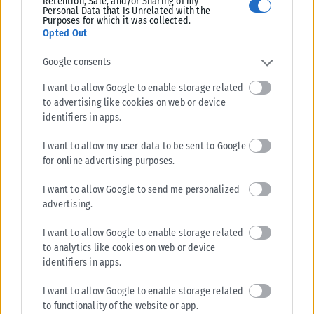
Retention, Sale, and/or Sharing of my
Personal Data that Is Unrelated with the
αντιμετωπίσουν τα κακουργηματικού χαρακτήρα αδικήματα
Purposes for which it was collected.
Opted Out
του ξεπλύματος βρώμικου χρήματος και του αδικαιολόγητου
πλουτισμού (κακουργήματα τα οποία επιφέρουν ποινές πάνω
Google consents
από 10 τουλάχιστον έτη).
I want to allow Google to enable storage related
Μετά τις εξελίξεις αυτές της δέσμευσης του συνόλου της
to advertising like cookies on web or device
identifiers in apps.
περιουσίας του Γιώργου Τράγκα, «παγώνει» ουσιαστικά η όλη
περιουσία του τόσο στην Ελλάδα όσο και το εξωτερικό και σε
I want to allow my user data to be sent to Google
περίπτωση κατά την οποία η γυναίκα του και τα παιδιά του
for online advertising purposes.
προβούν σε αποδοχή κληρονομιάς, θα βρεθούν στο εδώλιο
I want to allow Google to send me personalized
του κατηγορούμενου αντιμετωπίζοντας τις κατηγορίες του
advertising.
ξέπλυματος βρώμικου χρήματος και του αδικαιολόγητου
πλουτισμού.
I want to allow Google to enable storage related
to analytics like cookies on web or device
Πάντως, αναμένεται άμεσα τα συγγενικά πρόσωπα του
identifiers in apps.
Γιώργου Τράγκα να ασκήσουν όλα τα προβλεπόμενα ένδικα
I want to allow Google to enable storage related
μέσα κατά της δέσμευσης της περιουσία του αποβιώσαντος
to functionality of the website or app.
δημοσιογράφου.