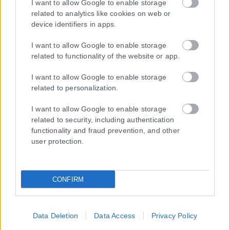
I want to allow Google to enable storage
επέκταση η ιστοσελίδα που κατέχει αυτή “www.karfitsa.gr”
related to analytics like cookies on web or
συμμορφώνονται με τη Σύσταση (ΕΕ) 2018/334 της Επιτροπής της
device identifiers in apps.
1ης Μαρτίου 2018 σχετικά με τα μέτρα για την αποτελεσματική
αντιμετώπιση του παράνομου περιεχομένου στο διαδίκτυο (L 63).
I want to allow Google to enable storage
related to functionality of the website or app.
I want to allow Google to enable storage
related to personalization.
Μοναδικός αριθμός Μ.Η.Τ. 262048
I want to allow Google to enable storage
ΤΑ ΠΡΩΤΟΣΕΛΙΔΑ ΣΗΜΕΡΑ
related to security, including authentication
functionality and fraud prevention, and other
user protection.
CONFIRM
Data Deletion
Data Access
Privacy Policy