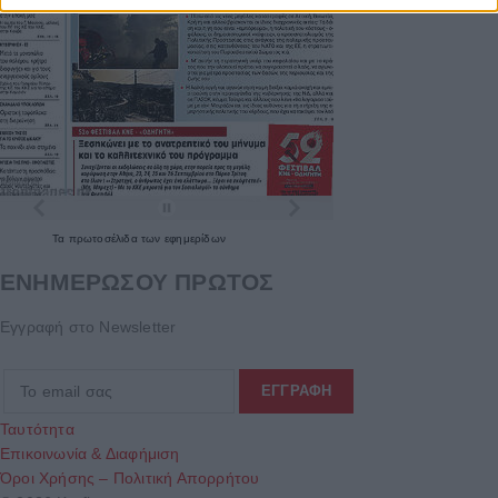
Τα
πρωτοσέλιδα
των
εφημερίδων
ΕΝΗΜΕΡΩΣΟΥ ΠΡΩΤΟΣ
Εγγραφή στο Newsletter
Ταυτότητα
Επικοινωνία & Διαφήμιση
Όροι Χρήσης – Πολιτική Απορρήτου