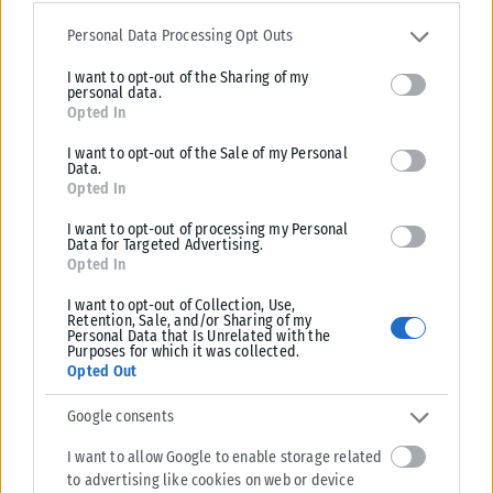
Please note that this website/app uses one or more Google
ταυτότητες παύουν να ισχύουν ως ταξιδιωτικά έγγραφα για το
services and may gather and store information including but not
Personal Data Processing Opt Outs
εξωτερικό, με...
limited to your visit or usage behaviour. You may click to grant or
ΑΝΑΡΤΉΘΗΚΕ ΑΠΌ
KARFITSANEWS
03/08/2026
I want to opt-out of the Sharing of my
deny consent to Google and its third-party tags to use your data
personal data.
for below specified purposes in below Google consent section.
Opted In
I want to opt-out of the Sale of my Personal
Data.
Opted In
I want to opt-out of processing my Personal
Data for Targeted Advertising.
Opted In
I want to opt-out of Collection, Use,
Retention, Sale, and/or Sharing of my
Personal Data that Is Unrelated with the
Purposes for which it was collected.
Opted Out
Google consents
ΕΛΛΆΔΑ
I want to allow Google to enable storage related
Υπουργείο Κλιματικής Κρίσης: Ενέργειες για την κρατική
to advertising like cookies on web or device
αρωγή προς τους πυρόπληκτους