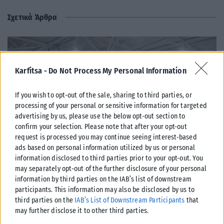
Σχετικά Άρθρα
Karfitsa -
Do Not Process My Personal Information
If you wish to opt-out of the sale, sharing to third parties, or
processing of your personal or sensitive information for targeted
advertising by us, please use the below opt-out section to
confirm your selection. Please note that after your opt-out
request is processed you may continue seeing interest-based
ads based on personal information utilized by us or personal
information disclosed to third parties prior to your opt-out. You
may separately opt-out of the further disclosure of your personal
ΕΛΛΆΔΑ
information by third parties on the IAB’s list of downstream
participants. This information may also be disclosed by us to
Από σήμερα μόνο με νέου τύπου ταυτότητα ή διαβατήριο τα
third parties on the
IAB’s List of Downstream Participants
that
ταξίδια στο εξωτερικό
may further disclose it to other third parties.
Από σήμερα, 3 Αυγούστου, οι παλαιού τύπου «μπλε» αστυνομικές