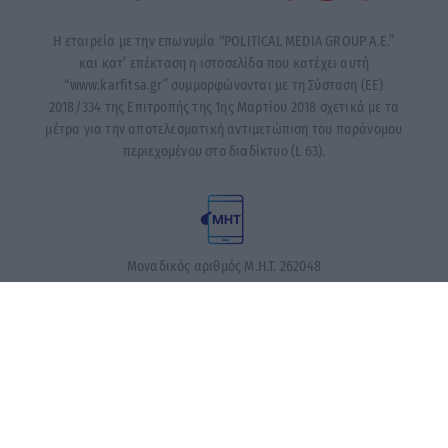
Η εταιρεία με την επωνυμία “POLITICAL MEDIA GROUP A.E.”
και κατ’ επέκταση η ιστοσελίδα που κατέχει αυτή
“www.karfitsa.gr” συμμορφώνονται με τη Σύσταση (ΕΕ)
2018/334 της Επιτροπής της 1ης Μαρτίου 2018 σχετικά με τα
μέτρα για την αποτελεσματική αντιμετώπιση του παράνομου
περιεχομένου στο διαδίκτυο (L 63).
Μοναδικός αριθμός Μ.Η.Τ. 262048
ΤΑ ΠΡΩΤΟΣΕΛΙΔΑ ΣΗΜΕΡΑ