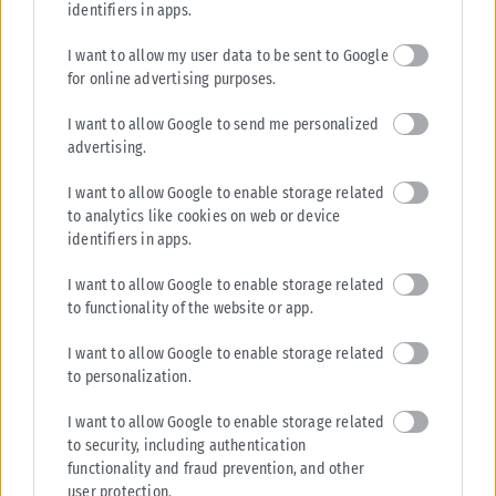
identifiers in apps.
Σε εξέλιξη βρίσκονται οι διαδικασίες κρατικής αρωγής για τις περιοχές
που επλήγησαν από τις πρόσφατες πυρκαγιές, με τις αρμόδιες αρχές...
I want to allow my user data to be sent to Google
for online advertising purposes.
ΑΝΑΡΤΉΘΗΚΕ ΑΠΌ
KARFITSANEWS
02/08/2026
I want to allow Google to send me personalized
advertising.
I want to allow Google to enable storage related
to analytics like cookies on web or device
identifiers in apps.
I want to allow Google to enable storage related
to functionality of the website or app.
I want to allow Google to enable storage related
to personalization.
I want to allow Google to enable storage related
to security, including authentication
functionality and fraud prevention, and other
user protection.