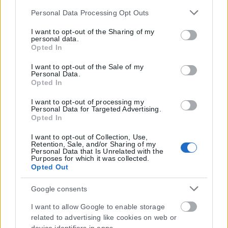
Please note that this website/app uses one or more Google
Personal Data Processing Opt Outs
services and may gather and store information including
but not limited to your visit or usage behaviour. You may
I want to opt-out of the Sharing of my
personal data.
click to grant or deny consent to Google and its third-party
Opted In
tags to use your data for below specified purposes in below
Google consent section.
I want to opt-out of the Sale of my
Personal Data.
Opted In
I want to opt-out of processing my
Personal Data for Targeted Advertising.
Opted In
I want to opt-out of Collection, Use,
Retention, Sale, and/or Sharing of my
Personal Data that Is Unrelated with the
Purposes for which it was collected.
Opted Out
Google consents
I want to allow Google to enable storage
related to advertising like cookies on web or