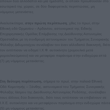
οποίων δύο αλλοδαποί και μία ημεδαπή, οι οποίοι προωθούσαν στο
εσωτερικό της χώρας, σε δύο διαφορετικές περιπτώσεις, μη
νόμιμους μετανάστες.
Αναλυτικότερα,
στην πρώτη περίπτωση
, χθες το πρωί, στην
Εθνική οδό Ορμενίου – Αρδανίου, αστυνομικοί της Ειδικής
Επιχειρησιακής Ομάδας Επέμβασης της Διεύθυνσης Αστυνομίας
Ορεστιάδας με τη συνδρομή αστυνομικών του Τμήματος Συνοριακής
Φύλαξης Διδυμοτείχου συνέλαβαν τον έναν αλλοδαπό διακινητή, διότ
τον εντόπισαν να οδηγεί Ι.Χ.Φ. αυτοκίνητο (ρυμουλκό μετά
ρυμουλκούμενου) και να μεταφέρει παράνομα στην ενδοχώρα επτά
(7) μη νόμιμους μετανάστες.
Στη δεύτερη περίπτωση,
σήμερα το πρωί, στην παλαιά Εθνική
Οδό Κομοτηνής – Ξάνθης, αστυνομικοί του Τμήματος Συνοριακής
Φύλαξης Ιάσμου της Διεύθυνσης Αστυνομίας Ροδόπης, συνέλαβαν
τους άλλους δύο διακινητές, διότι τους εντόπισαν να επιβαίνουν σε
Ι.Χ.Ε. αυτοκίνητο και να μεταφέρουν παράνομα στην ενδοχώρα πέντε
(5) μη νόμιμους μετανάστες.