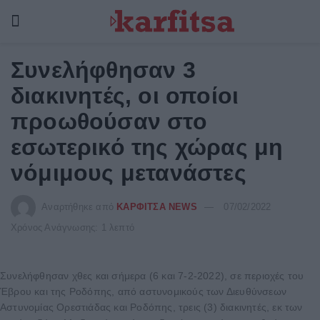
Συνελήφθησαν 3
διακινητές, οι οποίοι
προωθούσαν στο
εσωτερικό της χώρας μη
νόμιμους μετανάστες
Αναρτήθηκε από
ΚΑΡΦΙΤΣΑ NEWS
07/02/2022
Χρόνος Ανάγνωσης: 1 λεπτό
Συνελήφθησαν χθες και σήμερα (6 και 7-2-2022), σε περιοχές του
Έβρου και της Ροδόπης, από αστυνομικούς των Διευθύνσεων
Αστυνομίας Ορεστιάδας και Ροδόπης, τρεις (3) διακινητές, εκ των