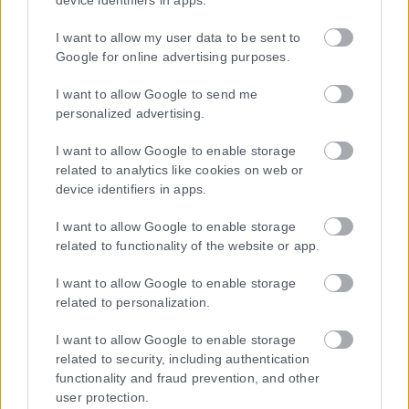
device identifiers in apps.
I want to allow my user data to be sent to
Google for online advertising purposes.
I want to allow Google to send me
personalized advertising.
I want to allow Google to enable storage
related to analytics like cookies on web or
device identifiers in apps.
I want to allow Google to enable storage
related to functionality of the website or app.
I want to allow Google to enable storage
Η εταιρεία με την επωνυμία “POLITICAL MEDIA GROUP A.E.” και κατ’
related to personalization.
επέκταση η ιστοσελίδα που κατέχει αυτή “www.karfitsa.gr”
συμμορφώνονται με τη Σύσταση (ΕΕ) 2018/334 της Επιτροπής της
I want to allow Google to enable storage
1ης Μαρτίου 2018 σχετικά με τα μέτρα για την αποτελεσματική
related to security, including authentication
αντιμετώπιση του παράνομου περιεχομένου στο διαδίκτυο (L 63).
functionality and fraud prevention, and other
user protection.